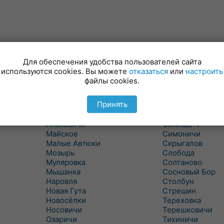
Для обеспечения удобства пользователей сайта
Куритичи
Ровенская Слоб
используются cookies. Вы можете
отказаться
или
настроить
Лельчицы
Рогачев
файлы cookies.
Липов
Рогинь
Лиски
Рудня
Принять
Лоев
Савичи
Лукский
Светлогорск
Лясковичи
Селище-1
Майское
Симоничи
Малые Автюки
Скрыгалов
Мозырь
Слобода
Муляровка
Солтаново
Мышанка
Сосновый Бор
Наровля
Столбун
Новая Гута
Стрешин
Новосёлки
Тереховка
Носовичи
Терешковичи
Озаричи
Тихиничи