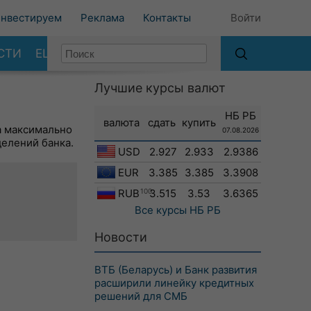
нвестируем
Реклама
Контакты
Войти
СТИ
ЕЩЕ
Лучшие курсы валют
НБ РБ
валюта
сдать
купить
а максимально
07.08.2026
делений банка.
USD
2.927
2.933
2.9386
EUR
3.385
3.385
3.3908
RUB
100
3.515
3.53
3.6365
Все курсы
НБ РБ
Новости
ВТБ (Беларусь) и Банк развития
расширили линейку кредитных
решений для СМБ