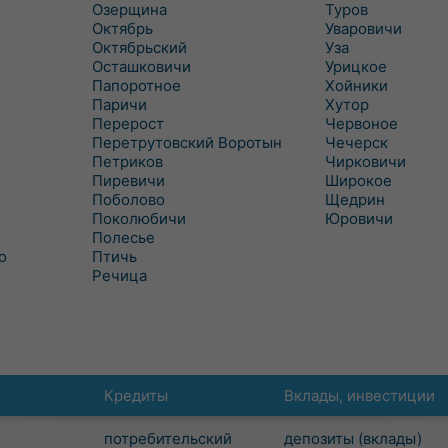
Озерщина
Туров
Октябрь
Уваровичи
Октябрьский
Уза
Осташковичи
Урицкое
Папоротное
Хойники
Паричи
Хутор
Перерост
Червоное
Перетрутовский Воротын
Чечерск
Петриков
Чирковичи
Пиревичи
Широкое
Поболово
Щедрин
Поколюбичи
Юровичи
Полесье
о
Птичь
Речица
Кредиты
Вклады, инвестиции
потребительский
депозиты (вклады)