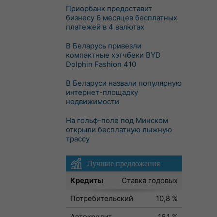
Приорбанк предоставит
бизнесу 6 месяцев бесплатных
платежей в 4 валютах
В Беларусь привезли
компактные хэтчбеки BYD
Dolphin Fashion 410
В Беларуси назвали популярную
интернет-площадку
недвижимости
На гольф-поле под Минском
открыли бесплатную лыжную
трассу
Лучшие предложения
Кредиты
Ставка годовых
Потребительский
10,8 %
Автокредит
16,1 %