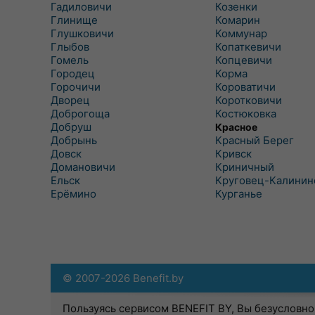
Гадиловичи
Козенки
Глинище
Комарин
Глушковичи
Коммунар
Глыбов
Копаткевичи
Гомель
Копцевичи
Городец
Корма
Горочичи
Короватичи
Дворец
Коротковичи
Доброгоща
Костюковка
Добруш
Красное
Добрынь
Красный Берег
Довск
Кривск
Домановичи
Криничный
Ельск
Круговец-Калинин
Ерёмино
Курганье
© 2007-2026 Benefit.by
Пользуясь сервисом BENEFIT BY, Вы безусловно