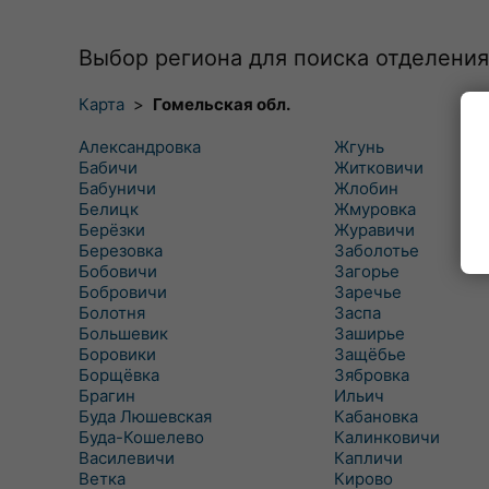
Выбор региона для поиска отделения
Карта
>
Гомельская обл.
Александровка
Жгунь
Бабичи
Житковичи
Бабуничи
Жлобин
Белицк
Жмуровка
Берёзки
Журавичи
Березовка
Заболотье
Бобовичи
Загорье
Бобровичи
Заречье
Болотня
Заспа
Большевик
Заширье
Боровики
Защёбье
Борщёвка
Зябровка
Брагин
Ильич
Буда Люшевская
Кабановка
Буда-Кошелево
Калинковичи
Василевичи
Капличи
Ветка
Кирово