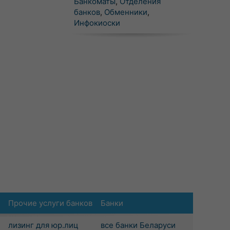
Банкоматы
,
Отделения
банков
,
Обменники
,
Инфокиоски
Прочие услуги банков
Банки
лизинг для юр.лиц
все банки Беларуси