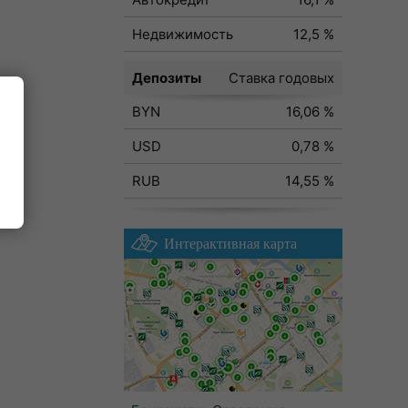
Недвижимость
12,5 %
Депозиты
Ставка годовых
BYN
16,06 %
ода
USD
0,78 %
RUB
14,55 %
Интерактивная карта