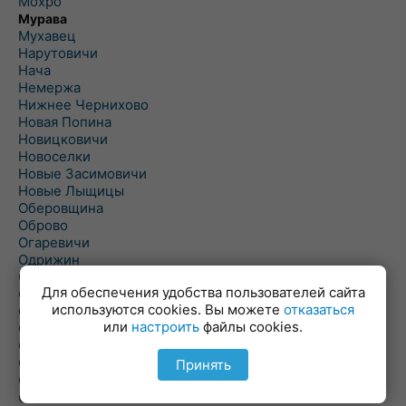
Мохро
Мурава
Мухавец
Нарутовичи
Нача
Немержа
Нижнее Чернихово
Новая Попина
Новицковичи
Новоселки
Новые Засимовичи
Новые Лыщицы
Оберовщина
Оброво
Огаревичи
Одрижин
Оздамичи
Для обеспечения удобства пользователей сайта
Озяты
используются cookies. Вы можете
отказаться
Олтуш
или
настроить
файлы cookies.
Ольманы
Ольпень
Ольшаны
Принять
Омельная
Ополь