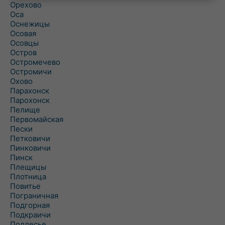
Орехово
Оса
Оснежицы
Осовая
Осовцы
Остров
Остромечево
Остромичи
Охово
Парахонск
Парохонск
Пелище
Первомайская
Пески
Петковичи
Пинковичи
Пинск
Плещицы
Плотница
Повитье
Пограничная
Подгорная
Подкраичи
Подлесье