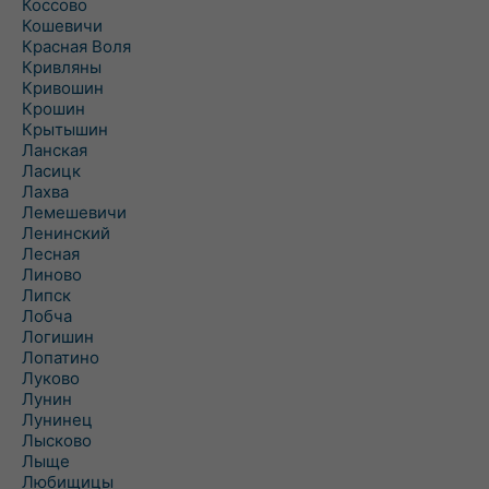
Коссово
Кошевичи
Красная Воля
Кривляны
Кривошин
Крошин
Крытышин
Ланская
Ласицк
Лахва
Лемешевичи
Ленинский
Лесная
Линово
Липск
Лобча
Логишин
Лопатино
Луково
Лунин
Лунинец
Лысково
Лыще
Любищицы