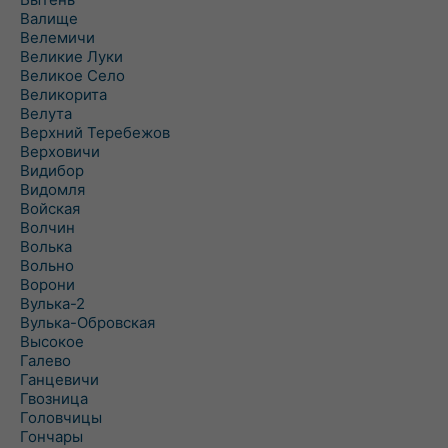
Валище
Велемичи
Великие Луки
Великое Село
Великорита
Велута
Верхний Теребежов
Верховичи
Видибор
Видомля
Войская
Волчин
Волька
Вольно
Ворони
Вулька-2
Вулька-Обровская
Высокое
Галево
Ганцевичи
Гвозница
Головчицы
Гончары