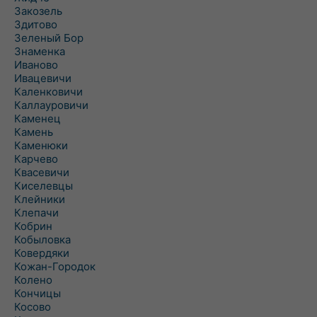
Закозель
Здитово
Зеленый Бор
Знаменка
Иваново
Ивацевичи
Каленковичи
Каллауровичи
Каменец
Камень
Каменюки
Карчево
Квасевичи
Киселевцы
Клейники
Клепачи
Кобрин
Кобыловка
Ковердяки
Кожан-Городок
Колено
Кончицы
Косово