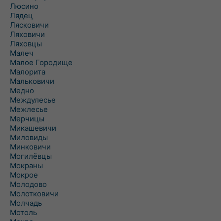
Люсино
Лядец
Лясковичи
Ляховичи
Ляховцы
Малеч
Малое Городище
Малорита
Мальковичи
Медно
Междулесье
Межлесье
Мерчицы
Микашевичи
Миловиды
Минковичи
Могилёвцы
Мокраны
Мокрое
Молодово
Молотковичи
Молчадь
Мотоль