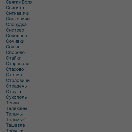
Святая Воля
Святица
Сигневичи
Синкевичи
Слобудка
Снитово
Соколово
Сочивки
Сошно
Спорово
Стайки
Староволя
Стахово
Столин
Столовичи
Страдечь
Струга
Сухополь
Тевли
Телеханы
Тельмы
Тельмы-1
Тешевле
Тобулки