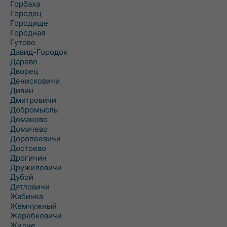
Горбаха
Городец
Городище
Городная
Гутово
Давид-Городок
Дарево
Дворец
Денисковичи
Дивин
Дмитровичи
Добромысль
Доманово
Домачево
Доропеевичи
Достоево
Дрогичин
Дружиловичи
Дубой
Дятловичи
Жабинка
Жемчужный
Жеребковичи
Жидче