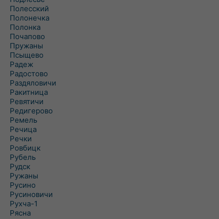
Полесский
Полонечка
Полонка
Почапово
Пружаны
Псыщево
Радеж
Радостово
Раздяловичи
Ракитница
Ревятичи
Редигерово
Ремель
Речица
Речки
Ровбицк
Рубель
Рудск
Ружаны
Русино
Русиновичи
Рухча-1
Рясна