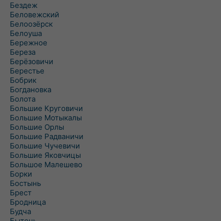
Бездеж
Беловежский
Белоозёрск
Белоуша
Бережное
Береза
Берёзовичи
Берестье
Бобрик
Богдановка
Болота
Большие Круговичи
Большие Мотыкалы
Большие Орлы
Большие Радваничи
Большие Чучевичи
Большие Яковчицы
Большое Малешево
Борки
Бостынь
Брест
Бродница
Будча
Бытень