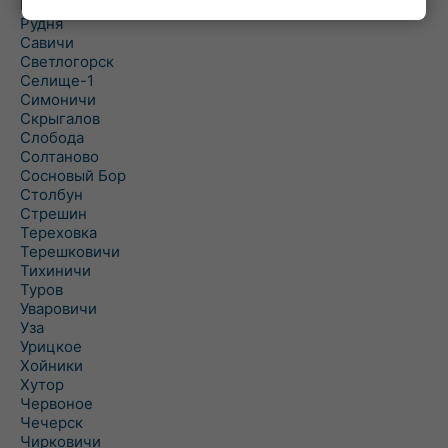
Рогинь
Рудня
Савичи
Светлогорск
Селище-1
Симоничи
Скрыгалов
Слобода
Солтаново
Сосновый Бор
Столбун
Стрешин
Тереховка
Терешковичи
Тихиничи
Туров
Уваровичи
Уза
Урицкое
Хойники
Хутор
Червоное
Чечерск
Чирковичи