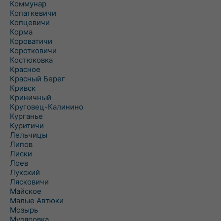
Коммунар
Копаткевичи
Копцевичи
Корма
Короватичи
Коротковичи
Костюковка
Красное
Красный Берег
Кривск
Криничный
Круговец-Калинино
Курганье
Куритичи
Лельчицы
Липов
Лиски
Лоев
Лукский
Лясковичи
Майское
Малые Автюки
Мозырь
Муляровка