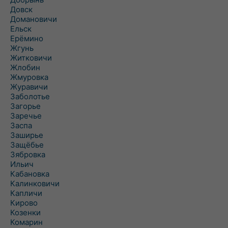
Довск
Домановичи
Ельск
Ерёмино
Жгунь
Житковичи
Жлобин
Жмуровка
Журавичи
Заболотье
Загорье
Заречье
Заспа
Заширье
Защёбье
Зябровка
Ильич
Кабановка
Калинковичи
Капличи
Кирово
Козенки
Комарин