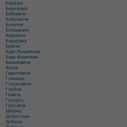
Берёзки
Березовка
Бобовичи
Бобровичи
Болотня
Большевик
Боровики
Борщёвка
Брагин
Буда Люшевская
Буда-Кошелево
Василевичи
Ветка
Гадиловичи
Глинище
Глушковичи
Глыбов
Гомель
Городец
Горочичи
Дворец
Доброгоща
Добруш
Добрынь