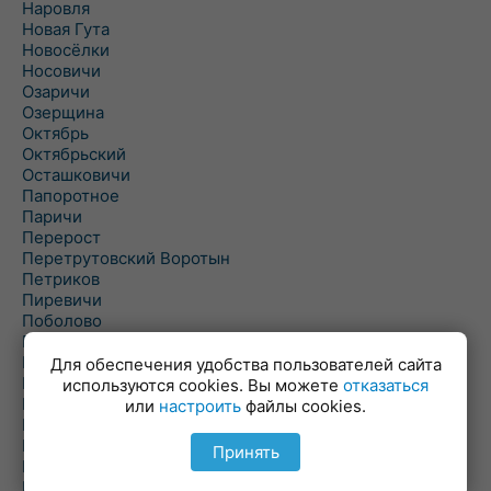
Наровля
Новая Гута
Новосёлки
Носовичи
Озаричи
Озерщина
Октябрь
Октябрьский
Осташковичи
Папоротное
Паричи
Перерост
Перетрутовский Воротын
Петриков
Пиревичи
Поболово
Поколюбичи
Полесье
Для обеспечения удобства пользователей сайта
Птичь
используются cookies. Вы можете
отказаться
Речица
или
настроить
файлы cookies.
Ровенская Слобода
Рогачев
Принять
Рогинь
Рудня