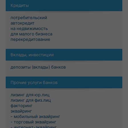
Кредиты
потребительский
автокредит
на недвижимость
для малого бизнеса
перекредитование
Вклады, инвестиции
депозиты (вклады) банков
Прочие услуги банков
лизинг для юр.лиц
лизинг для физ.лиц
факторинг
эквайринг
- мобильный эквайринг
- торговый эквайринг
- интернет-эквайринг