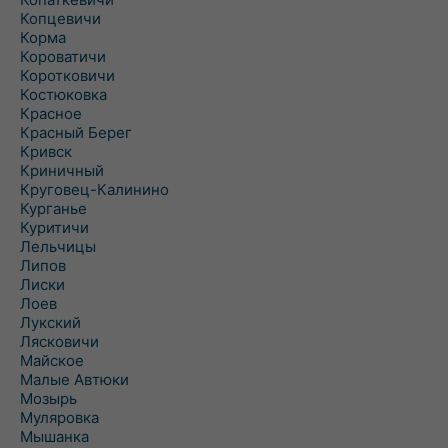
Копцевичи
Корма
Короватичи
Коротковичи
Костюковка
Красное
Красный Берег
Кривск
Криничный
Круговец-Калинино
Курганье
Куритичи
Лельчицы
Липов
Лиски
Лоев
Лукский
Лясковичи
Майское
Малые Автюки
Мозырь
Муляровка
Мышанка