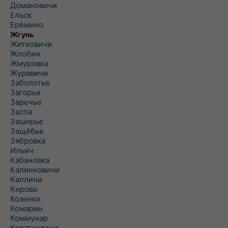
Домановичи
Ельск
Ерёмино
Жгунь
Житковичи
Жлобин
Жмуровка
Журавичи
Заболотье
Загорье
Заречье
Заспа
Заширье
Защёбье
Зябровка
Ильич
Кабановка
Калинковичи
Капличи
Кирово
Козенки
Комарин
Коммунар
Копаткевичи