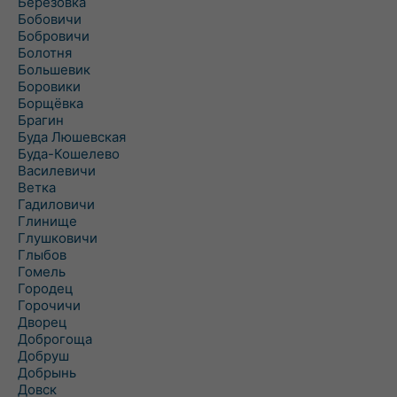
Березовка
Бобовичи
Бобровичи
Болотня
Большевик
Боровики
Борщёвка
Брагин
Буда Люшевская
Буда-Кошелево
Василевичи
Ветка
Гадиловичи
Глинище
Глушковичи
Глыбов
Гомель
Городец
Горочичи
Дворец
Доброгоща
Добруш
Добрынь
Довск