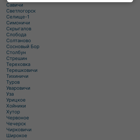
Савичи
Светлогорск
Селище-1
Симоничи
Скрыгалов
Слобода
Солтаново
Сосновый Бор
Столбун
Стрешин
Тереховка
Терешковичи
Тихиничи
Туров
Уваровичи
Уза
Урицкое
Хойники
Хутор
Червоное
Чечерск
Чирковичи
Широкое