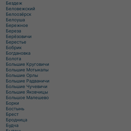
Бездеж
Беловежский
Белоозёрск
Белоуша
Бережное
Береза
Берёзовичи
Берестье
Бобрик
Богдановка
Болота
Большие Круговичи
Большие Мотыкалы
Большие Орлы
Большие Радваничи
Большие Чучевичи
Большие Яковчицы
Большое Малешево
Борки
Бостынь
Брест
Бродница
Будча
Бытень