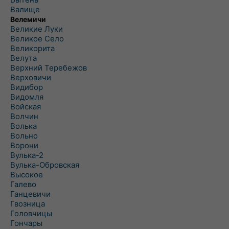
Валище
Велемичи
Великие Луки
Великое Село
Великорита
Велута
Верхний Теребежов
Верховичи
Видибор
Видомля
Войская
Волчин
Волька
Вольно
Ворони
Вулька-2
Вулька-Обровская
Высокое
Галево
Ганцевичи
Гвозница
Головчицы
Гончары