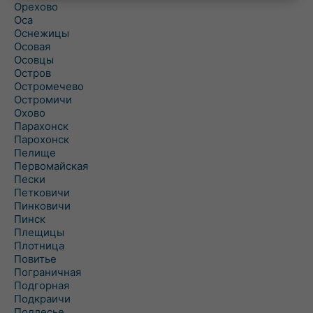
Орехово
Оса
Оснежицы
Осовая
Осовцы
Остров
Остромечево
Остромичи
Охово
Парахонск
Парохонск
Пелище
Первомайская
Пески
Петковичи
Пинковичи
Пинск
Плещицы
Плотница
Повитье
Пограничная
Подгорная
Подкраичи
Подлесье