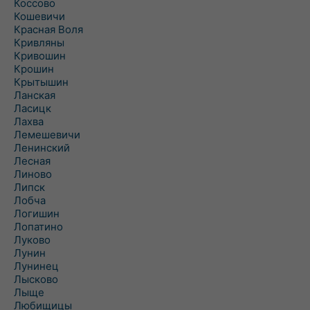
Коссово
Кошевичи
Красная Воля
Кривляны
Кривошин
Крошин
Крытышин
Ланская
Ласицк
Лахва
Лемешевичи
Ленинский
Лесная
Линово
Липск
Лобча
Логишин
Лопатино
Луково
Лунин
Лунинец
Лысково
Лыще
Любищицы