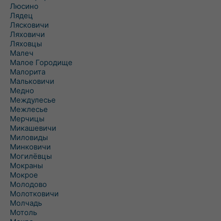
Люсино
Лядец
Лясковичи
Ляховичи
Ляховцы
Малеч
Малое Городище
Малорита
Мальковичи
Медно
Междулесье
Межлесье
Мерчицы
Микашевичи
Миловиды
Минковичи
Могилёвцы
Мокраны
Мокрое
Молодово
Молотковичи
Молчадь
Мотоль