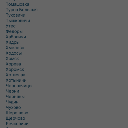
Томашовка
Турна Большая
Туховичи
Тышковичи
Утес
Федоры
Хабовичи
Хидры
Хмелево
Ходосы
Хомск
Хорева
Хоромск
Хотислав
Хотыничи
Чернавчицы
Черни
Черняны
Чудин
Чухово
Шерешево
Щерчово
Яечковичи