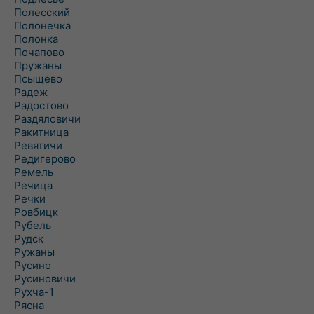
Полесский
Полонечка
Полонка
Почапово
Пружаны
Псыщево
Радеж
Радостово
Раздяловичи
Ракитница
Ревятичи
Редигерово
Ремель
Речица
Речки
Ровбицк
Рубель
Рудск
Ружаны
Русино
Русиновичи
Рухча-1
Рясна