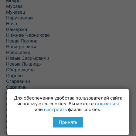
Мохро
Мурава
Мухавец
Нарутовичи
Нача
Немержа
Нижнее Чернихово
Новая Попина
Новицковичи
Новоселки
Новые Засимовичи
Новые Лыщицы
Оберовщина
Оброво
Огаревичи
Одрижин
Оздамичи
Для обеспечения удобства пользователей сайта
Озяты
используются cookies. Вы можете
отказаться
Олтуш
или
настроить
файлы cookies.
Ольманы
Ольпень
Ольшаны
Принять
Омельная
Ополь