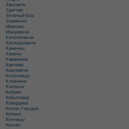
Закозель
Здитово
Зеленый Бор
Знаменка
Иваново
Ивацевичи
Каленковичи
Каллауровичи
Каменец
Камень
Каменюки
Карчево
Квасевичи
Киселевцы
Клейники
Клепачи
Кобрин
Кобыловка
Ковердяки
Кожан-Городок
Колено
Кончицы
Косово