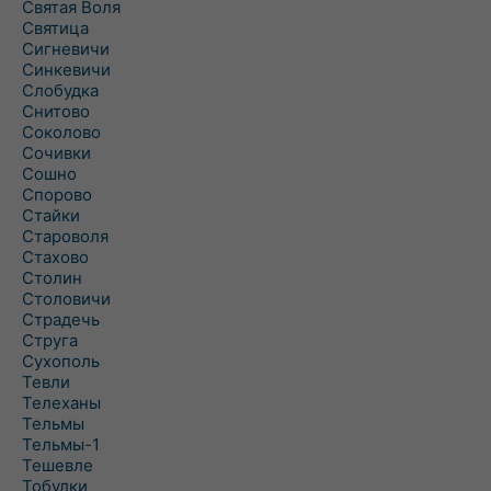
Святая Воля
Святица
Сигневичи
Синкевичи
Слобудка
Снитово
Соколово
Сочивки
Сошно
Спорово
Стайки
Староволя
Стахово
Столин
Столовичи
Страдечь
Струга
Сухополь
Тевли
Телеханы
Тельмы
Тельмы-1
Тешевле
Тобулки