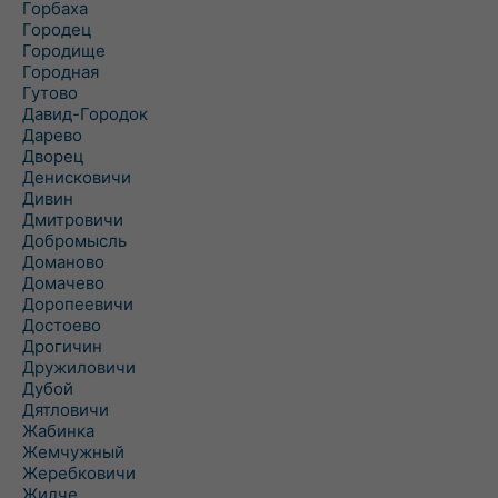
Горбаха
Городец
Городище
Городная
Гутово
Давид-Городок
Дарево
Дворец
Денисковичи
Дивин
Дмитровичи
Добромысль
Доманово
Домачево
Доропеевичи
Достоево
Дрогичин
Дружиловичи
Дубой
Дятловичи
Жабинка
Жемчужный
Жеребковичи
Жидче