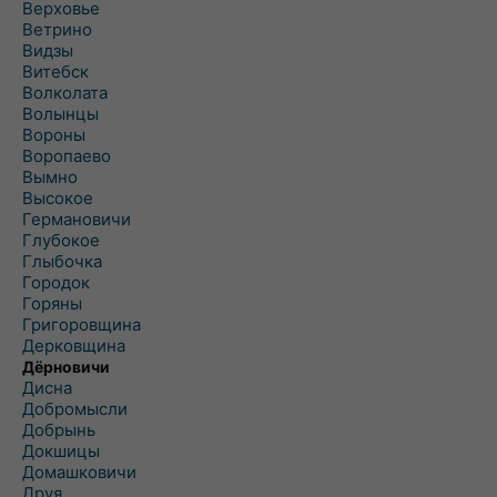
Верховье
Ветрино
Видзы
Витебск
Волколата
Волынцы
Вороны
Воропаево
Вымно
Высокое
Германовичи
Глубокое
Глыбочка
Городок
Горяны
Григоровщина
Дерковщина
Дёрновичи
Дисна
Добромысли
Добрынь
Докшицы
Домашковичи
Друя