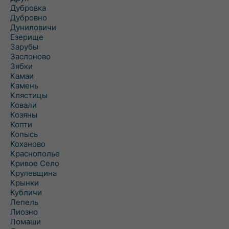
Дубровка
Дубровно
Дуниловичи
Езерище
Зарубы
Заслоново
Зябки
Камаи
Камень
Клястицы
Ковали
Козяны
Копти
Копысь
Коханово
Краснополье
Кривое Село
Крулевщина
Крынки
Кубличи
Лепель
Лиозно
Ломаши