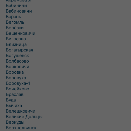
Бабиничи
Бабиновичи
Барань
Бегомль
Берёзки
Бешенковичи
Бигосово
Близница
Богатырская
Богушевск
Болбасово
Борковичи
Боровка
Боровуха
Боровуха-1
Бочейково
Браслав
Буда
Бычиха
Велешковичи
Великие Дольцы
Веркуды
Верхнедвинск