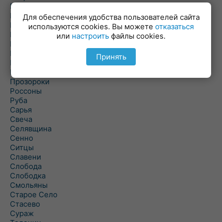
Пальминка
Парафьяново
Для обеспечения удобства пользователей сайта
Плисса
используются cookies. Вы можете
отказаться
Повятье
или
настроить
файлы cookies.
Погоща
Подсвилье
Принять
Полоцк
Поставы
Прозороки
Россоны
Руба
Сарья
Свеча
Селявщина
Сенно
Ситцы
Славени
Слобода
Слободка
Смольяны
Старое Село
Стасево
Сураж