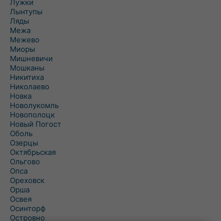
Лужки
Лынтупы
Ляды
Межа
Межево
Миоры
Мишневичи
Мошканы
Никитиха
Николаево
Новка
Новолукомль
Новополоцк
Новый Погост
Оболь
Озерцы
Октябрьская
Ольгово
Опса
Ореховск
Орша
Освея
Осинторф
Островно