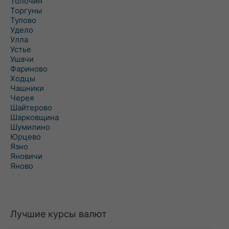
Толочин
Торгуны
Тулово
Удело
Улла
Устье
Ушачи
Фариново
Ходцы
Чашники
Черея
Шайтерово
Шарковщина
Шумилино
Юрцево
Язно
Яновичи
Яново
Лучшие курсы валют