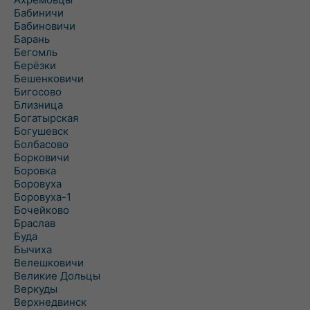
Бабиничи
Бабиновичи
Барань
Бегомль
Берёзки
Бешенковичи
Бигосово
Близница
Богатырская
Богушевск
Болбасово
Борковичи
Боровка
Боровуха
Боровуха-1
Бочейково
Браслав
Буда
Бычиха
Велешковичи
Великие Дольцы
Веркуды
Верхнедвинск