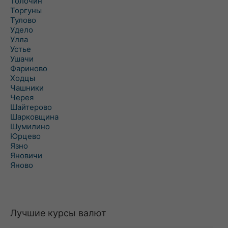
Толочин
Торгуны
Тулово
Удело
Улла
Устье
Ушачи
Фариново
Ходцы
Чашники
Черея
Шайтерово
Шарковщина
Шумилино
Юрцево
Язно
Яновичи
Яново
Лучшие курсы валют