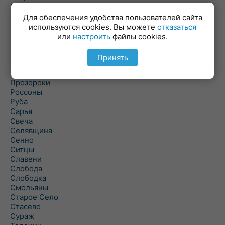
Пальминка
Парафьяново
Для обеспечения удобства пользователей сайта
Плисса
используются cookies. Вы можете
отказаться
Повятье
или
настроить
файлы cookies.
Погоща
Подсвилье
Принять
Полоцк
Поставы
Прозороки
Россоны
Руба
Сарья
Свеча
Селявщина
Сенно
Ситцы
Славени
Слобода
Слободка
Смольяны
Старое Село
Стасево
Сураж