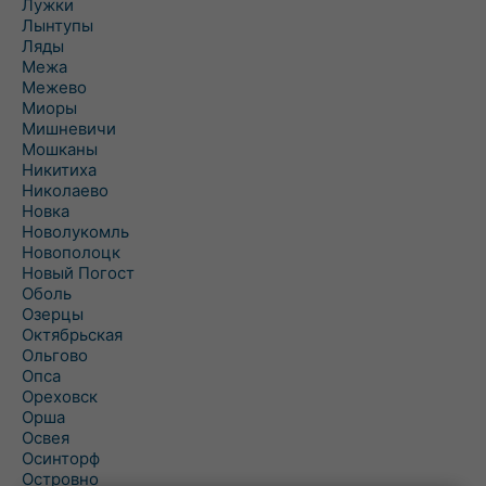
Лужки
Лынтупы
Ляды
Межа
Межево
Миоры
Мишневичи
Мошканы
Никитиха
Николаево
Новка
Новолукомль
Новополоцк
Новый Погост
Оболь
Озерцы
Октябрьская
Ольгово
Опса
Ореховск
Орша
Освея
Осинторф
Островно