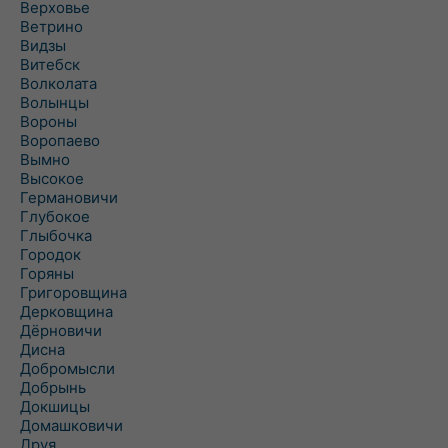
Верховье
Ветрино
Видзы
Витебск
Волколата
Волынцы
Вороны
Воропаево
Вымно
Высокое
Германовичи
Глубокое
Глыбочка
Городок
Горяны
Григоровщина
Дерковщина
Дёрновичи
Дисна
Добромысли
Добрынь
Докшицы
Домашковичи
Друя