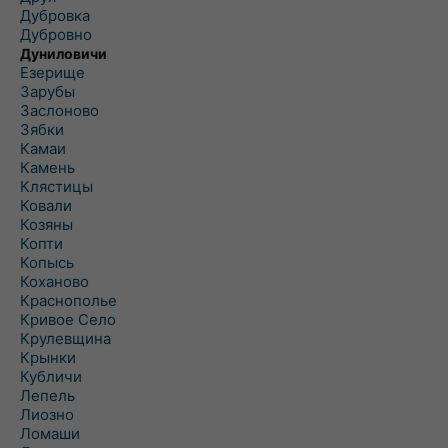
Дубровка
Дубровно
Дуниловичи
Езерище
Зарубы
Заслоново
Зябки
Камаи
Камень
Клястицы
Ковали
Козяны
Копти
Копысь
Коханово
Краснополье
Кривое Село
Крулевщина
Крынки
Кубличи
Лепель
Лиозно
Ломаши