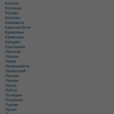
Колено
Кончицы
Косово
Коссово
Кошевичи
Красная Воля
Кривляны
Кривошин
Крошин
Крытышин
Ланская
Ласицк
Лахва
Лемешевичи
Ленинский
Лесная
Линово
Липск
Лобча
Логишин
Лопатино
Луково
Лунин