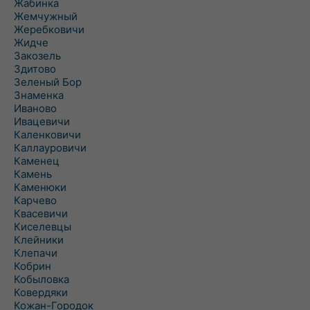
Жабинка
Жемчужный
Жеребковичи
Жидче
Закозель
Здитово
Зеленый Бор
Знаменка
Иваново
Ивацевичи
Каленковичи
Каллауровичи
Каменец
Камень
Каменюки
Карчево
Квасевичи
Киселевцы
Клейники
Клепачи
Кобрин
Кобыловка
Ковердяки
Кожан-Городок