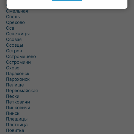
Ольшаны
Омельная
Ополь
Орехово
Оса
Оснежицы
Осовая
Осовцы
Остров
Остромечево
Остромичи
Охово
Парахонск
Парохонск
Пелище
Первомайская
Пески
Петковичи
Пинковичи
Пинск
Плещицы
Плотница
Повитье