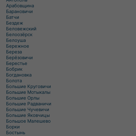
Арабовщина
Барановичи
Батчи
Бездеж
Беловежский
Белоозёрск
Белоуша
Бережное
Береза
Берёзовичи
Берестье
Бобрик
Богдановка
Болота
Большие Круговичи
Большие Мотыкалы
Большие Орлы
Большие Радваничи
Большие Чучевичи
Большие Яковчицы
Большое Малешево
Борки
Бостынь