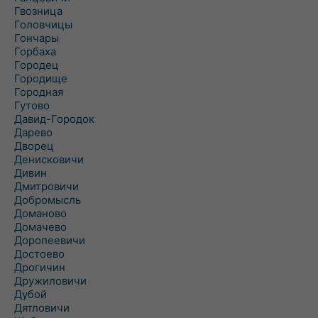
Гвозница
Головчицы
Гончары
Горбаха
Городец
Городище
Городная
Гутово
Давид-Городок
Дарево
Дворец
Денисковичи
Дивин
Дмитровичи
Добромысль
Доманово
Домачево
Доропеевичи
Достоево
Дрогичин
Дружиловичи
Дубой
Дятловичи