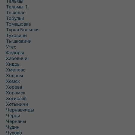
Тельмы
Тельмы-1
Тешевле
Тобулки
Томашовка
Турна Большая
Туховичи
Тышковичи
Утес
Федоры
Хабовичи
Хидры
Хмелево
Ходосы
Хомск
Хорева
Хоромск
Хотислав
Хотыничи
Чернавчицы
Черни
Черняны
Чудин
Чухово