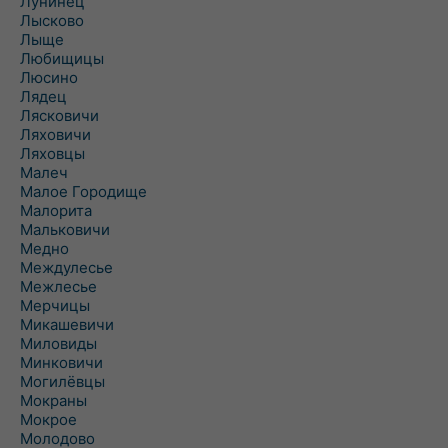
Лунинец
Лысково
Лыще
Любищицы
Люсино
Лядец
Лясковичи
Ляховичи
Ляховцы
Малеч
Малое Городище
Малорита
Мальковичи
Медно
Междулесье
Межлесье
Мерчицы
Микашевичи
Миловиды
Минковичи
Могилёвцы
Мокраны
Мокрое
Молодово