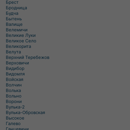
Брест
Бродница
Будча
Бытень
Валище
Велемичи
Великие Луки
Великое Село
Великорита
Велута
Верхний Теребежов
Верховичи
Видибор
Видомля
Войская
Волчин
Волька
Вольно
Ворони
Вулька-2
Вулька-Обровская
Высокое
Галево
Ганцевичи