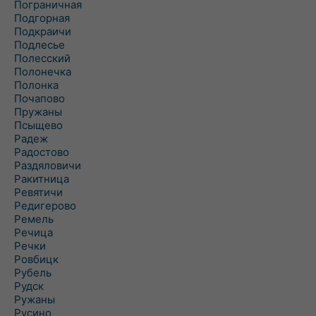
Пограничная
Подгорная
Подкраичи
Подлесье
Полесский
Полонечка
Полонка
Почапово
Пружаны
Псыщево
Радеж
Радостово
Раздяловичи
Ракитница
Ревятичи
Редигерово
Ремель
Речица
Речки
Ровбицк
Рубель
Рудск
Ружаны
Русино