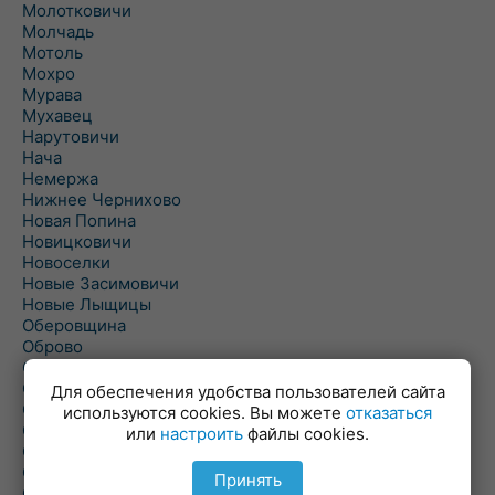
Молотковичи
Молчадь
Мотоль
Мохро
Мурава
Мухавец
Нарутовичи
Нача
Немержа
Нижнее Чернихово
Новая Попина
Новицковичи
Новоселки
Новые Засимовичи
Новые Лыщицы
Оберовщина
Оброво
Огаревичи
Одрижин
Для обеспечения удобства пользователей сайта
Оздамичи
используются cookies. Вы можете
отказаться
Озяты
или
настроить
файлы cookies.
Олтуш
Ольманы
Принять
Ольпень