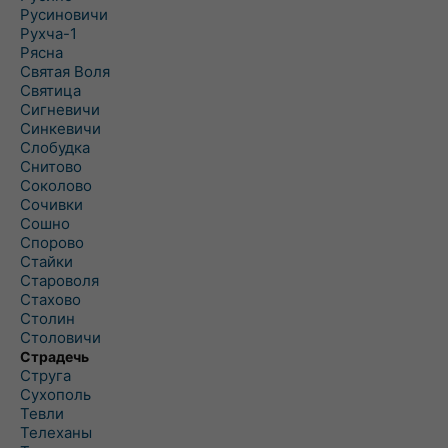
Русиновичи
Рухча-1
Рясна
Святая Воля
Святица
Сигневичи
Синкевичи
Слобудка
Снитово
Соколово
Сочивки
Сошно
Спорово
Стайки
Староволя
Стахово
Столин
Столовичи
Страдечь
Струга
Сухополь
Тевли
Телеханы