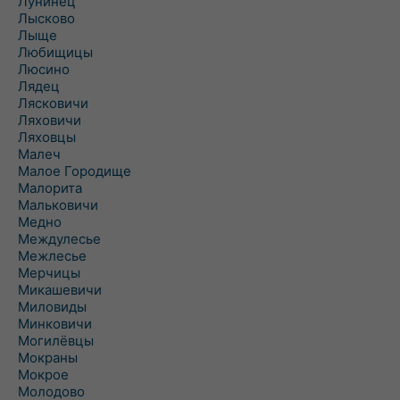
Лунинец
Лысково
Лыще
Любищицы
Люсино
Лядец
Лясковичи
Ляховичи
Ляховцы
Малеч
Малое Городище
Малорита
Мальковичи
Медно
Междулесье
Межлесье
Мерчицы
Микашевичи
Миловиды
Минковичи
Могилёвцы
Мокраны
Мокрое
Молодово