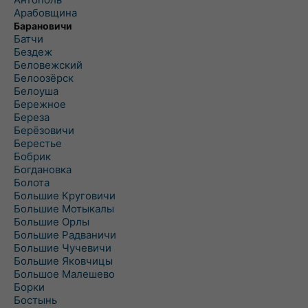
Арабовщина
Барановичи
Батчи
Бездеж
Беловежский
Белоозёрск
Белоуша
Бережное
Береза
Берёзовичи
Берестье
Бобрик
Богдановка
Болота
Большие Круговичи
Большие Мотыкалы
Большие Орлы
Большие Радваничи
Большие Чучевичи
Большие Яковчицы
Большое Малешево
Борки
Бостынь