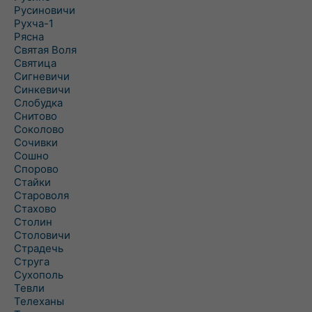
Русиновичи
Рухча-1
Рясна
Святая Воля
Святица
Сигневичи
Синкевичи
Слобудка
Снитово
Соколово
Сочивки
Сошно
Спорово
Стайки
Староволя
Стахово
Столин
Столовичи
Страдечь
Струга
Сухополь
Тевли
Телеханы