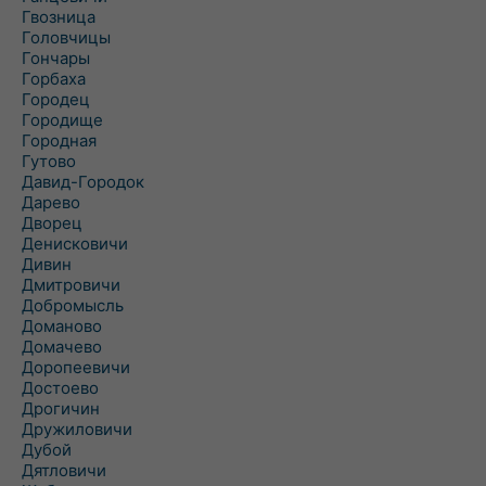
Гвозница
Головчицы
Гончары
Горбаха
Городец
Городище
Городная
Гутово
Давид-Городок
Дарево
Дворец
Денисковичи
Дивин
Дмитровичи
Добромысль
Доманово
Домачево
Доропеевичи
Достоево
Дрогичин
Дружиловичи
Дубой
Дятловичи