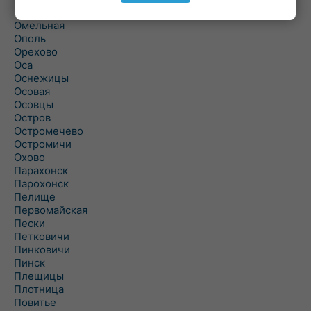
Ольшаны
Омельная
Ополь
Орехово
Оса
Оснежицы
Осовая
Осовцы
Остров
Остромечево
Остромичи
Охово
Парахонск
Парохонск
Пелище
Первомайская
Пески
Петковичи
Пинковичи
Пинск
Плещицы
Плотница
Повитье