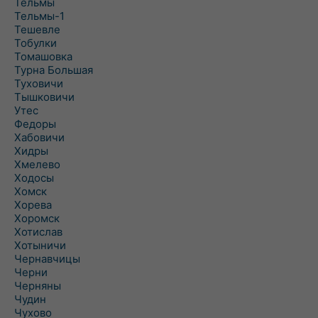
Тельмы
Тельмы-1
Тешевле
Тобулки
Томашовка
Турна Большая
Туховичи
Тышковичи
Утес
Федоры
Хабовичи
Хидры
Хмелево
Ходосы
Хомск
Хорева
Хоромск
Хотислав
Хотыничи
Чернавчицы
Черни
Черняны
Чудин
Чухово