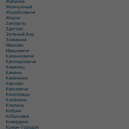
Жабинка
Жемчужный
Жеребковичи
Жидче
Закозель
Здитово
Зеленый Бор
Знаменка
Иваново
Ивацевичи
Каленковичи
Каллауровичи
Каменец
Камень
Каменюки
Карчево
Квасевичи
Киселевцы
Клейники
Клепачи
Кобрин
Кобыловка
Ковердяки
Кожан-Городок