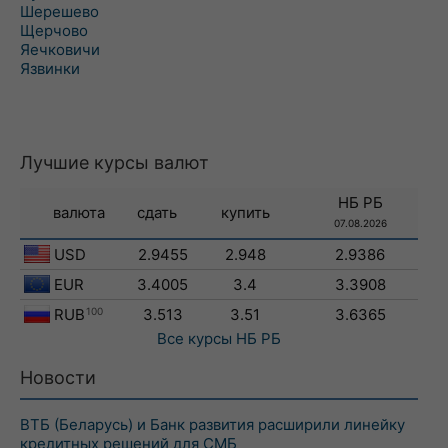
Шерешево
Щерчово
Яечковичи
Язвинки
Лучшие курсы валют
НБ РБ
валюта
сдать
купить
07.08.2026
USD
2.9455
2.948
2.9386
EUR
3.4005
3.4
3.3908
RUB
100
3.513
3.51
3.6365
Все курсы
НБ РБ
Новости
ВТБ (Беларусь) и Банк развития расширили линейку
кредитных решений для СМБ