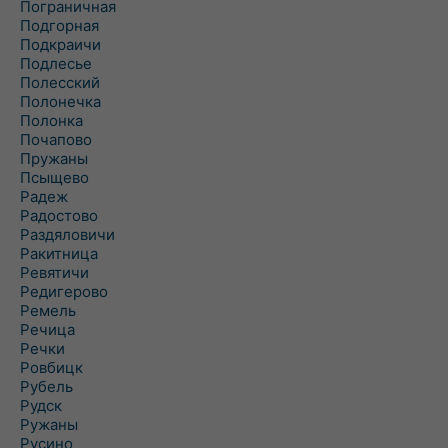
Пограничная
Подгорная
Подкраичи
Подлесье
Полесский
Полонечка
Полонка
Почапово
Пружаны
Псыщево
Радеж
Радостово
Раздяловичи
Ракитница
Ревятичи
Редигерово
Ремель
Речица
Речки
Ровбицк
Рубель
Рудск
Ружаны
Русино