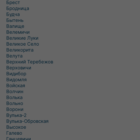
Брест
Бродница
Будча
Бытень
Валище
Велемичи
Великие Луки
Великое Село
Великорита
Велута
Верхний Теребежов
Верховичи
Видибор
Видомля
Войская
Волчин
Волька
Вольно
Ворони
Вулька-2
Вулька-Обровская
Высокое
Галево
Ганцевичи