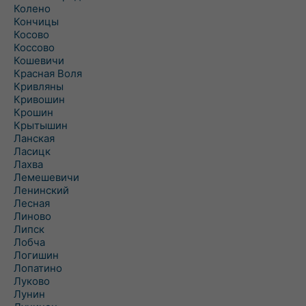
Колено
Кончицы
Косово
Коссово
Кошевичи
Красная Воля
Кривляны
Кривошин
Крошин
Крытышин
Ланская
Ласицк
Лахва
Лемешевичи
Ленинский
Лесная
Линово
Липск
Лобча
Логишин
Лопатино
Луково
Лунин