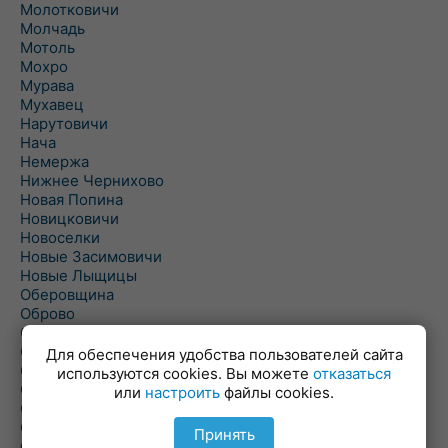
Молотковичи
Молчадь
Мотоль
Мохро
Мурава
Мухавец
Нарутовичи
Нача
Немержа
Нижнее Чернихово
Новая Попина
Новицковичи
Новоселки
Новые Засимовичи
Новые Лыщицы
Оберовщина
Оброво
Огаревичи
Одрижин
Для обеспечения удобства пользователей сайта
Оздамичи
используются cookies. Вы можете
отказаться
Озяты
или
настроить
файлы cookies.
Олтуш
Ольманы
Принять
Ольпень