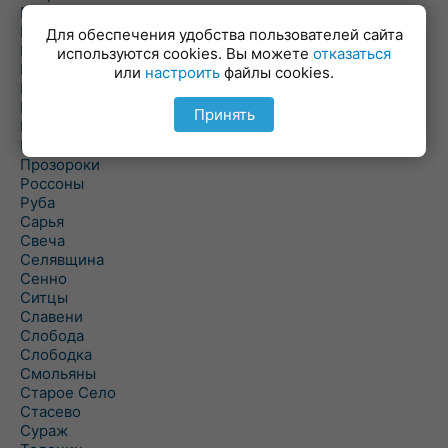
Пальминка
Парафьяново
Для обеспечения удобства пользователей сайта
Плисса
используются cookies. Вы можете
отказаться
Повятье
или
настроить
файлы cookies.
Погоща
Подсвилье
Принять
Полоцк
Поставы
Прозороки
Россоны
Руба
Сарья
Свеча
Селявщина
Сенно
Ситцы
Славени
Слобода
Слободка
Смольяны
Старое Село
Стасево
Сураж