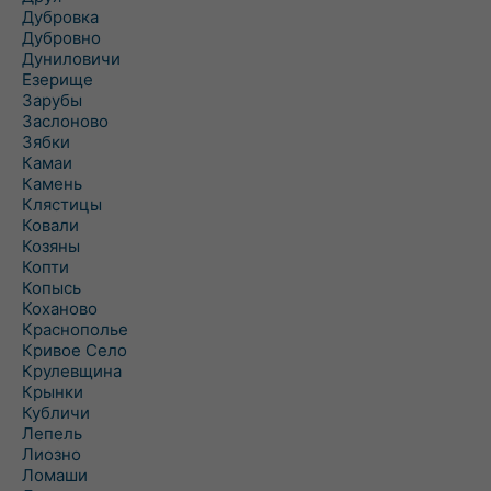
Дубровка
Дубровно
Дуниловичи
Езерище
Зарубы
Заслоново
Зябки
Камаи
Камень
Клястицы
Ковали
Козяны
Копти
Копысь
Коханово
Краснополье
Кривое Село
Крулевщина
Крынки
Кубличи
Лепель
Лиозно
Ломаши