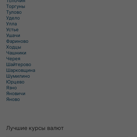
Толочин
Торгуны
Тулово
Удело
Улла
Устье
Ушачи
Фариново
Ходцы
Чашники
Черея
Шайтерово
Шарковщина
Шумилино
Юрцево
Язно
Яновичи
Яново
Лучшие курсы валют