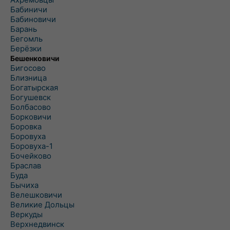
Бабиничи
Бабиновичи
Барань
Бегомль
Берёзки
Бешенковичи
Бигосово
Близница
Богатырская
Богушевск
Болбасово
Борковичи
Боровка
Боровуха
Боровуха-1
Бочейково
Браслав
Буда
Бычиха
Велешковичи
Великие Дольцы
Веркуды
Верхнедвинск