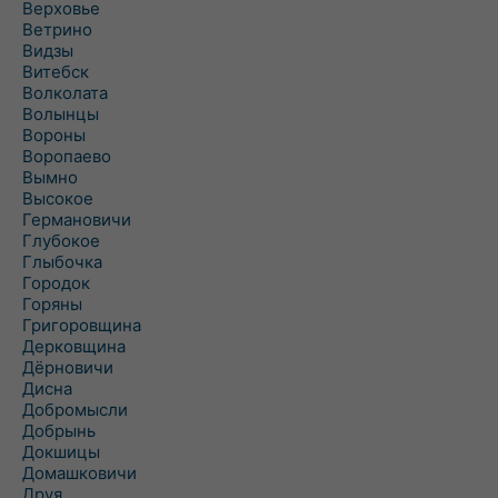
Верховье
Ветрино
Видзы
Витебск
Волколата
Волынцы
Вороны
Воропаево
Вымно
Высокое
Германовичи
Глубокое
Глыбочка
Городок
Горяны
Григоровщина
Дерковщина
Дёрновичи
Дисна
Добромысли
Добрынь
Докшицы
Домашковичи
Друя