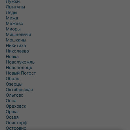
Лужки
Лынтупы
Ляды
Межа
Межево
Миоры
Мишневичи
Мошканы
Никитиха
Николаево
Новка
Новолукомль
Новополоцк
Новый Погост
Оболь
Озерцы
Октябрьская
Ольгово
Опса
Ореховск
Орша
Освея
Осинторф
Островно