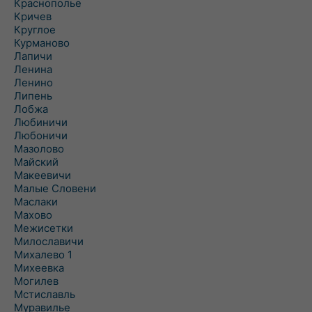
Краснополье
Кричев
Круглое
Курманово
Лапичи
Ленина
Ленино
Липень
Лобжа
Любиничи
Любоничи
Мазолово
Майский
Макеевичи
Малые Словени
Маслаки
Махово
Межисетки
Милославичи
Михалево 1
Михеевка
Могилев
Мстиславль
Муравилье