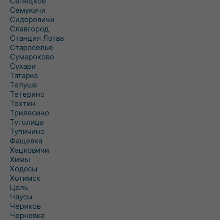
Селецкое
Семукачи
Сидоровичи
Славгород
Станция Лотва
Староселье
Сумароково
Сухари
Татарка
Телуша
Тетерино
Техтин
Трилесино
Туголица
Тупичино
Фащевка
Хацковичи
Химы
Ходосы
Хотимск
Цель
Чаусы
Чериков
Черневка