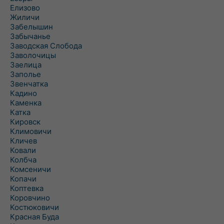
Елизово
Жиличи
Забелышин
Забычанье
Заводская Слобода
Заволочицы
Заелица
Заполье
Звенчатка
Кадино
Каменка
Катка
Кировск
Климовичи
Кличев
Ковали
Колбча
Комсеничи
Копачи
Коптевка
Коровчино
Костюковичи
Красная Буда