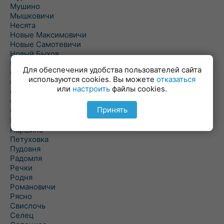
Мушино
Мышковичи
Несята
Новые Максимовичи
Новые Самотевичи
Новый Быхов
Овсянка
Для обеспечения удобства пользователей сайта
Ордать
используются cookies. Вы можете
отказаться
Ореховка
или
настроить
файлы cookies.
Осиновка
Осиповичи
Принять
Осово
Павловичи
Паршино
Петуховка
Пудовня
Радомля
Речки
Родня
Романовичи
Рясно
Свислочь
Селец