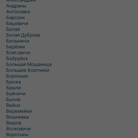
Андраны
Антоновка
Барсуки
Бацевичи
Белая
Белая Дуброва
Белыничи
Берёзки
Благовичи
Бобруйск
Большая Мощаница
Большие Бортники
Бороньки
Брожа
Брыли
Буйничи
Быхов
Вейно
Веремейки
Вишневка
Вишов
Волковичи
Воротынь