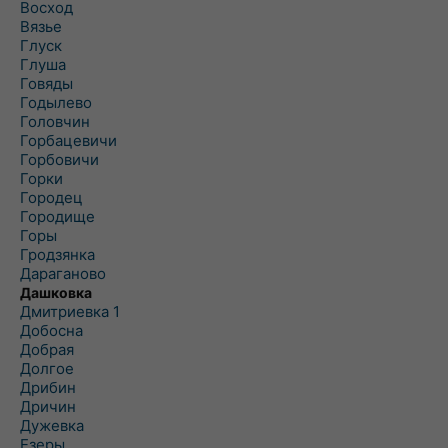
Восход
Вязье
Глуск
Глуша
Говяды
Годылево
Головчин
Горбацевичи
Горбовичи
Горки
Городец
Городище
Горы
Гродзянка
Дараганово
Дашковка
Дмитриевка 1
Добосна
Добрая
Долгое
Дрибин
Дричин
Дужевка
Езеры