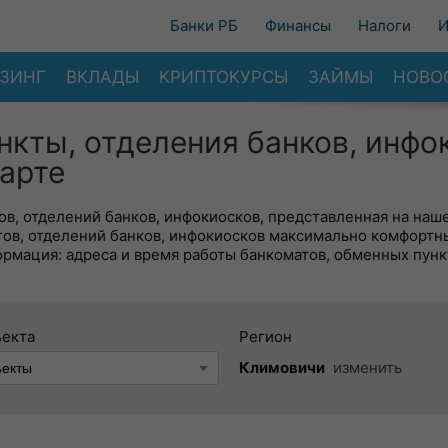
Банки РБ
Финансы
Налоги
И
ЗИНГ
ВКЛАДЫ
КРИПТОКУРСЫ
ЗАЙМЫ
НОВО
нкты, отделения банков, инфо
арте
в, отделений банков, инфокиосков, представленная на наше
тов, отделений банков, инфокиосков максимально комфортн
ормация: адреса и время работы банкоматов, обменных пунк
ъекта
Регион
Климовичи
изменить