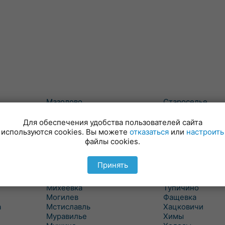
Мазолово
Староселье
Майский
Сумароково
Макеевичи
Сухари
Для обеспечения удобства пользователей сайта
Малые Словени
Татарка
используются cookies. Вы можете
отказаться
или
настроить
Маслаки
Телуша
файлы cookies.
Махово
Тетерино
Межисетки
Техтин
Принять
Милославичи
Трилесино
Михалево 1
Туголица
Михеевка
Тупичино
Могилев
Фащевка
а
Мстиславль
Хацковичи
Муравилье
Химы