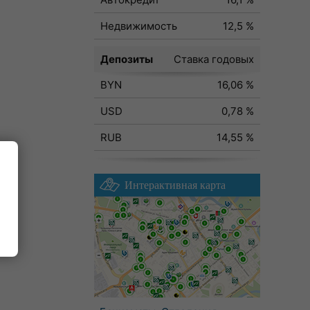
Недвижимость
12,5 %
Депозиты
Ставка годовых
BYN
16,06 %
USD
0,78 %
RUB
14,55 %
Интерактивная карта