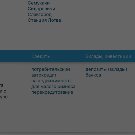
Семукачи
Сидоровичи
Славгород
Станция Лотва
Кредиты
Вклады, инвестиции
потребительский
депозиты (вклады)
автокредит
банков
на недвижимость
та
для малого бизнеса
и с
перекредитование
сурс