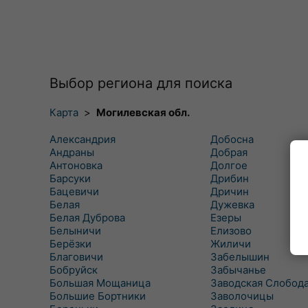
Выбор региона для поиска
Карта
>
Могилевская обл.
Александрия
Добосна
Андраны
Добрая
Антоновка
Долгое
Барсуки
Дрибин
Бацевичи
Дричин
Белая
Дужевка
Белая Дуброва
Езеры
Белыничи
Елизово
Берёзки
Жиличи
Благовичи
Забелышин
Бобруйск
Забычанье
Большая Мощаница
Заводская Слобод
Большие Бортники
Заволочицы