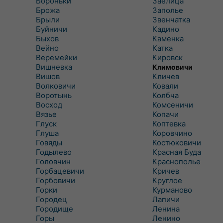
Бороньки
Заелица
Брожа
Заполье
Брыли
Звенчатка
Буйничи
Кадино
Быхов
Каменка
Вейно
Катка
Веремейки
Кировск
Вишневка
Климовичи
Вишов
Кличев
Волковичи
Ковали
Воротынь
Колбча
Восход
Комсеничи
Вязье
Копачи
Глуск
Коптевка
Глуша
Коровчино
Говяды
Костюковичи
Годылево
Красная Буда
Головчин
Краснополье
Горбацевичи
Кричев
Горбовичи
Круглое
Горки
Курманово
Городец
Лапичи
Городище
Ленина
Горы
Ленино