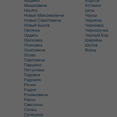
Мушино
Ходосы
Мышковичи
Хотимск
Несята
Цель
Новые Максимовичи
Чаусы
Новые Самотевичи
Чериков
Новый Быхов
Черневка
Овсянка
Черноручье
Ордать
Черный Бор
Ореховка
Шарейки
Осиновка
Шклов
Осиповичи
Ясень
Осово
Павловичи
Паршино
Петуховка
Пудовня
Радомля
Речки
Родня
Романовичи
Рясно
Свислочь
Селец
Селецкое