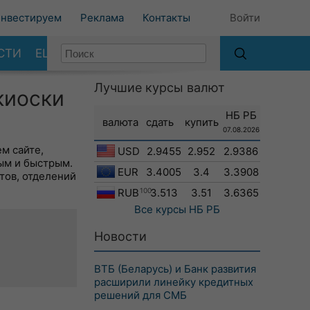
нвестируем
Реклама
Контакты
Войти
СТИ
ЕЩЕ
Лучшие курсы валют
киоски
НБ РБ
валюта
сдать
купить
07.08.2026
м сайте,
USD
2.9455
2.952
2.9386
ым и быстрым.
EUR
3.4005
3.4
3.3908
тов, отделений
RUB
100
3.513
3.51
3.6365
Все курсы
НБ РБ
Новости
ВТБ (Беларусь) и Банк развития
расширили линейку кредитных
решений для СМБ