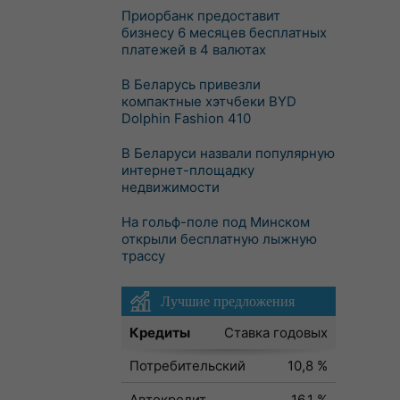
Приорбанк предоставит
бизнесу 6 месяцев бесплатных
платежей в 4 валютах
В Беларусь привезли
компактные хэтчбеки BYD
Dolphin Fashion 410
В Беларуси назвали популярную
интернет-площадку
недвижимости
На гольф-поле под Минском
открыли бесплатную лыжную
трассу
Лучшие предложения
Кредиты
Ставка годовых
Потребительский
10,8 %
Автокредит
16,1 %