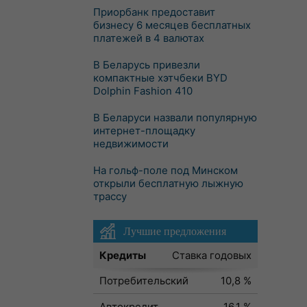
Приорбанк предоставит
бизнесу 6 месяцев бесплатных
платежей в 4 валютах
В Беларусь привезли
компактные хэтчбеки BYD
Dolphin Fashion 410
В Беларуси назвали популярную
интернет-площадку
недвижимости
На гольф-поле под Минском
открыли бесплатную лыжную
трассу
Лучшие предложения
Кредиты
Ставка годовых
Потребительский
10,8 %
Автокредит
16,1 %