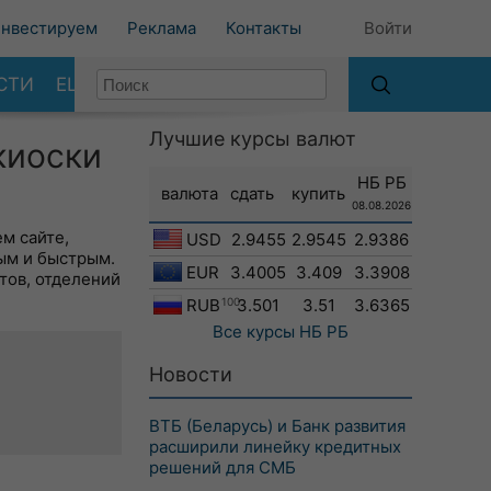
нвестируем
Реклама
Контакты
Войти
СТИ
ЕЩЕ
Лучшие курсы валют
киоски
НБ РБ
валюта
сдать
купить
08.08.2026
м сайте,
USD
2.9455
2.9545
2.9386
ым и быстрым.
EUR
3.4005
3.409
3.3908
тов, отделений
RUB
100
3.501
3.51
3.6365
Все курсы
НБ РБ
Новости
ВТБ (Беларусь) и Банк развития
расширили линейку кредитных
решений для СМБ