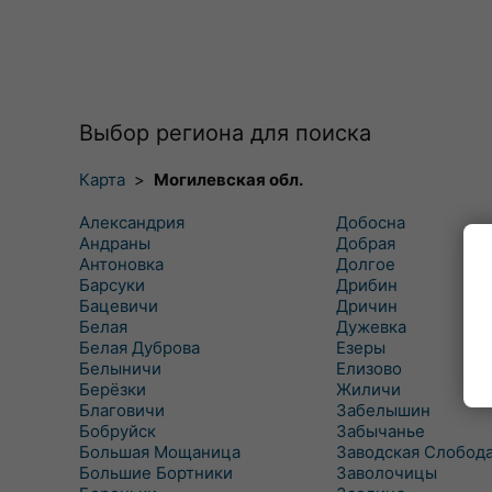
Выбор региона для поиска
Карта
>
Могилевская обл.
Александрия
Добосна
Андраны
Добрая
Антоновка
Долгое
Барсуки
Дрибин
Бацевичи
Дричин
Белая
Дужевка
Белая Дуброва
Езеры
Белыничи
Елизово
Берёзки
Жиличи
Благовичи
Забелышин
Бобруйск
Забычанье
Большая Мощаница
Заводская Слобод
Большие Бортники
Заволочицы