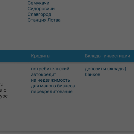
Семукачи
Сидоровичи
Славгород
Станция Лотва
Кредиты
Вклады, инвестиции
потребительский
депозиты (вклады)
автокредит
банков
на недвижимость
та
для малого бизнеса
и с
перекредитование
сурс