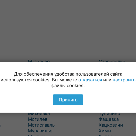
Мазолово
Староселье
Майский
Сумароково
Макеевичи
Сухари
Для обеспечения удобства пользователей сайта
Малые Словени
Татарка
используются cookies. Вы можете
отказаться
или
настроить
Маслаки
Телуша
файлы cookies.
Махово
Тетерино
Межисетки
Техтин
Принять
Милославичи
Трилесино
Михалево 1
Туголица
Михеевка
Тупичино
Могилев
Фащевка
а
Мстиславль
Хацковичи
Муравилье
Химы