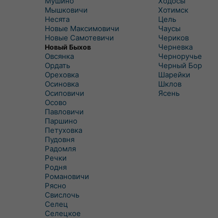
Мушино
Ходосы
Мышковичи
Хотимск
Несята
Цель
Новые Максимовичи
Чаусы
Новые Самотевичи
Чериков
Черневка
Новый Быхов
Овсянка
Черноручье
Ордать
Черный Бор
Ореховка
Шарейки
Осиновка
Шклов
Осиповичи
Ясень
Осово
Павловичи
Паршино
Петуховка
Пудовня
Радомля
Речки
Родня
Романовичи
Рясно
Свислочь
Селец
Селецкое