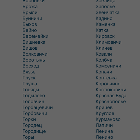
Бороньки
Заелица
Брожа
Заполье
Брыли
Звенчатка
Буйничи
Кадино
Быхов
Каменка
Вейно
Катка
Веремейки
Кировск
Вишневка
Климовичи
Вишов
Кличев
Волковичи
Ковали
Воротынь
Колбча
Восход
Комсеничи
Вязье
Копачи
Глуск
Коптевка
Глуша
Коровчино
Говяды
Костюковичи
Годылево
Красная Буда
Головчин
Краснополье
Горбацевичи
Кричев
Горбовичи
Круглое
Горки
Курманово
Городец
Лапичи
Городище
Ленина
Горы
Ленино