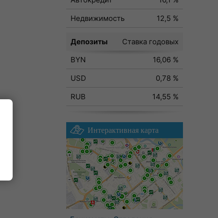
Недвижимость
12,5 %
Депозиты
Ставка годовых
BYN
16,06 %
USD
0,78 %
RUB
14,55 %
Интерактивная карта