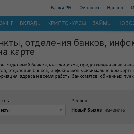
Банки РБ
Финансы
Налоги
И
ЗИНГ
ВКЛАДЫ
КРИПТОКУРСЫ
ЗАЙМЫ
НОВО
нкты, отделения банков, инфо
на карте
в, отделений банков, инфокиосков, представленная на наше
тов, отделений банков, инфокиосков максимально комфортн
ормация: адреса и время работы банкоматов, обменных пунк
ъекта
Регион
Новый Быхов
изменить