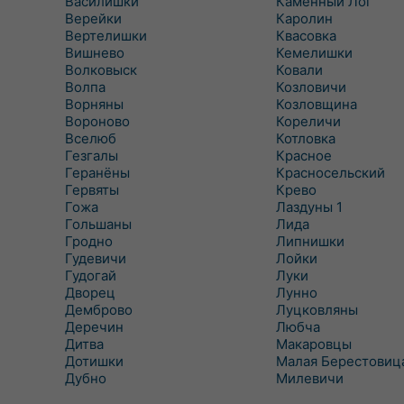
Василишки
Каменный Лог
Верейки
Каролин
Вертелишки
Квасовка
Вишнево
Кемелишки
Волковыск
Ковали
Волпа
Козловичи
Ворняны
Козловщина
Вороново
Кореличи
Вселюб
Котловка
Гезгалы
Красное
Геранёны
Красносельский
Гервяты
Крево
Гожа
Лаздуны 1
Гольшаны
Лида
Гродно
Липнишки
Гудевичи
Лойки
Гудогай
Луки
Дворец
Лунно
Демброво
Луцковляны
Деречин
Любча
Дитва
Макаровцы
Дотишки
Малая Берестовиц
Дубно
Милевичи