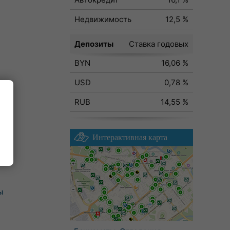
Недвижимость
12,5 %
Депозиты
Ставка годовых
BYN
16,06 %
USD
0,78 %
RUB
14,55 %
Интерактивная карта
ы