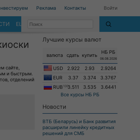
нвестируем
Реклама
Контакты
Войти
СТИ
ЕЩЕ
Лучшие курсы валют
киоски
НБ РБ
валюта
сдать
купить
06.08.2026
м сайте,
USD
2.922
2.93
2.9264
ым и быстрым.
EUR
3.37
3.374
3.3767
тов, отделений
RUB
100
3.511
3.535
3.6441
Все курсы
НБ РБ
Новости
ВТБ (Беларусь) и Банк развития
расширили линейку кредитных
решений для СМБ