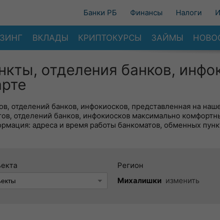
Банки РБ
Финансы
Налоги
И
ЗИНГ
ВКЛАДЫ
КРИПТОКУРСЫ
ЗАЙМЫ
НОВО
нкты, отделения банков, инфо
арте
в, отделений банков, инфокиосков, представленная на наше
тов, отделений банков, инфокиосков максимально комфортн
ормация: адреса и время работы банкоматов, обменных пунк
ъекта
Регион
Михалишки
изменить