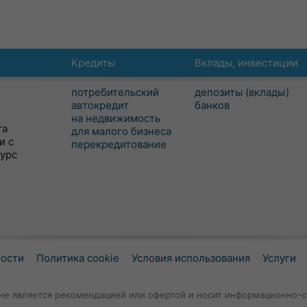
Кредиты
Вклады, инвестиции
потребительский
депозиты (вклады)
автокредит
банков
на недвижимость
та
для малого бизнеса
и с
перекредитование
сурс
ности
Политика cookie
Условия использования
Услуги
не является рекомендацией или офертой и носит информационно-с