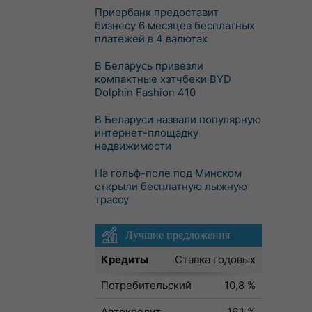
Приорбанк предоставит
бизнесу 6 месяцев бесплатных
платежей в 4 валютах
В Беларусь привезли
компактные хэтчбеки BYD
Dolphin Fashion 410
В Беларуси назвали популярную
интернет-площадку
недвижимости
На гольф-поле под Минском
открыли бесплатную лыжную
трассу
Лучшие предложения
Кредиты
Ставка годовых
Потребительский
10,8 %
Автокредит
16,1 %