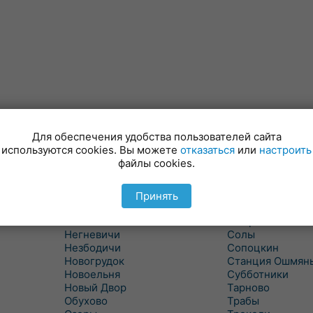
Для обеспечения удобства пользователей сайта
Минойты
Россь
используются cookies. Вы можете
отказаться
или
настроить
Мир
Свислочь
файлы cookies.
Скидель
Михалишки
Можейково
Скрибовцы
Мосты
Словатичи
Принять
Мосты Правые
Слоним
Нача
Сморгонь
Негневичи
Солы
Незбодичи
Сопоцкин
Новогрудок
Станция Ошмян
Новоельня
Субботники
Новый Двор
Тарново
Обухово
Трабы