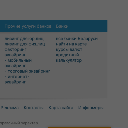
Прочие услуги банков
Банки
лизинг для юр.лиц
все банки Беларуси
лизинг для физ.лиц
найти на карте
факторинг
курсы валют
эквайринг
кредитный
- мобильный
калькулятор
эквайринг
- торговый эквайринг
- интернет-
эквайринг
Реклама
Контакты
Карта сайта
Информеры
правочный характер.