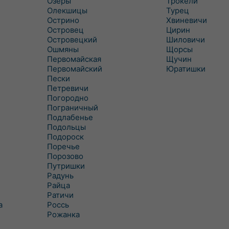
Озеры
Трокели
Олекшицы
Турец
Острино
Хвиневичи
Островец
Цирин
Островецкий
Шиловичи
Ошмяны
Щорсы
Первомайская
Щучин
Первомайский
Юратишки
Пески
Петревичи
Погородно
Пограничный
Подлабенье
Подольцы
Подороск
Поречье
Порозово
Путришки
Радунь
Райца
Ратичи
а
Роcсь
Рожанка