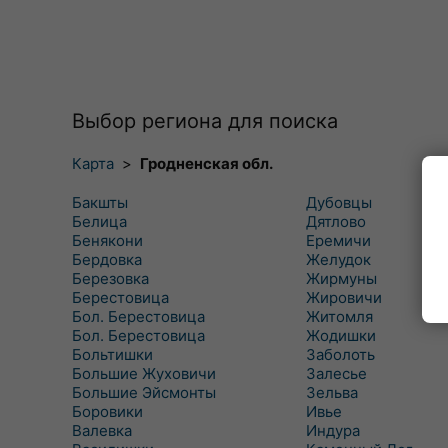
Выбор региона для поиска
Карта
>
Гродненская обл.
Бакшты
Дубовцы
Белица
Дятлово
Бенякони
Еремичи
Бердовка
Желудок
Березовка
Жирмуны
Берестовица
Жировичи
Бол. Берестовица
Житомля
Бол. Берестовица
Жодишки
Больтишки
Заболоть
Большие Жуховичи
Залесье
Большие Эйсмонты
Зельва
Боровики
Ивье
Валевка
Индура