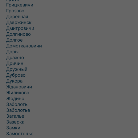
Грицкевичи
Грозово
Деревная
Дзержинск
Дмитровичи
Долгиново
Долгое
Домоткановичи
Доры
Дражно
Дричин
Дружный
Дуброво
Дукора
Ждановичи
Жилихово
Жодино
Заболоть
Заболотье
Загалье
Зазерка
Замки
Замосточье