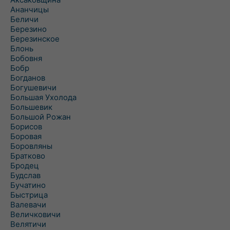
Ананчицы
Беличи
Березино
Березинское
Блонь
Бобовня
Бобр
Богданов
Богушевичи
Большая Ухолода
Большевик
Большой Рожан
Борисов
Боровая
Боровляны
Братково
Бродец
Будслав
Бучатино
Быстрица
Валевачи
Величковичи
Велятичи