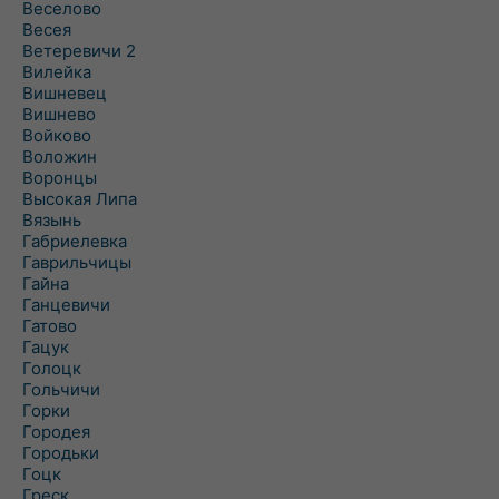
Веселово
Весея
Ветеревичи 2
Вилейка
Вишневец
Вишнево
Войково
Воложин
Воронцы
Высокая Липа
Вязынь
Габриелевка
Гаврильчицы
Гайна
Ганцевичи
Гатово
Гацук
Голоцк
Гольчичи
Горки
Городея
Городьки
Гоцк
Греск