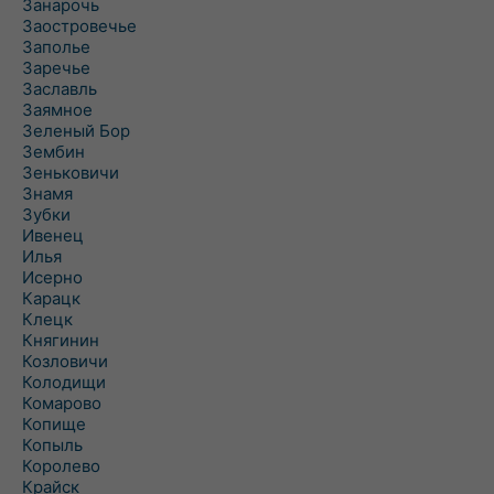
Занарочь
Заостровечье
Заполье
Заречье
Заславль
Заямное
Зеленый Бор
Зембин
Зеньковичи
Знамя
Зубки
Ивенец
Илья
Исерно
Карацк
Клецк
Княгинин
Козловичи
Колодищи
Комарово
Копище
Копыль
Королево
Крайск