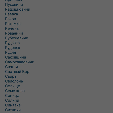
Пуховичи
Радошковичи
Раевка
Раков
Ратомка
Речень
Рованичи
Рубежевичи
Рудавка
Руденск
Рудня
Саковщина
Самохваловичи
Сватки
Светлый Бор
Свирь
Свислочь
Селище
Семежево
Сеница
Силичи
Синявка
Ситники