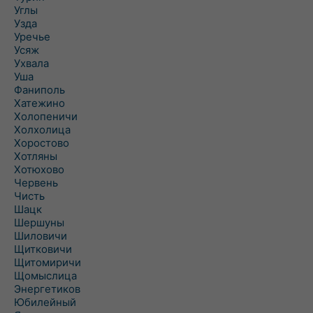
Углы
Узда
Уречье
Усяж
Ухвала
Уша
Фаниполь
Хатежино
Холопеничи
Холхолица
Хоростово
Хотляны
Хотюхово
Червень
Чисть
Шацк
Шершуны
Шиловичи
Щитковичи
Щитомиричи
Щомыслица
Энергетиков
Юбилейный