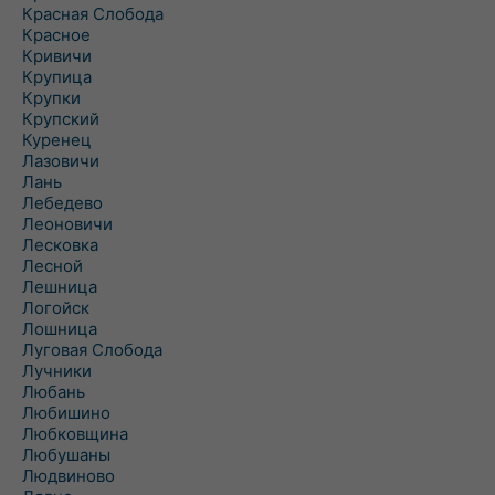
Красная Слобода
Красное
Кривичи
Крупица
Крупки
Крупский
Куренец
Лазовичи
Лань
Лебедево
Леоновичи
Лесковка
Лесной
Лешница
Логойск
Лошница
Луговая Слобода
Лучники
Любань
Любишино
Любковщина
Любушаны
Людвиново