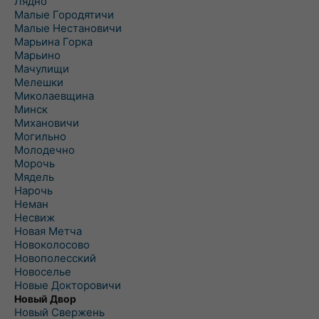
Лядно
Малые Городятичи
Малые Нестановичи
Марьина Горка
Марьино
Мачулищи
Мелешки
Миколаевщина
Минск
Михановичи
Могильно
Молодечно
Морочь
Мядель
Нарочь
Неман
Несвиж
Новая Метча
Новоколосово
Новополесский
Новоселье
Новые Докторовичи
Новый Двор
Новый Свержень