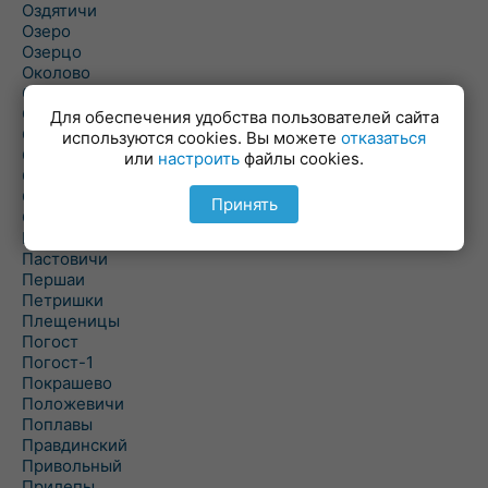
Оздятичи
Озеро
Озерцо
Околово
Октябрь
Октябрьский
Для обеспечения удобства пользователей сайта
Олехновичи
используются cookies. Вы можете
отказаться
Омговичи
или
настроить
файлы cookies.
Оношки
Осовец
Принять
Острошицкий Городок
Пасека
Пастовичи
Першаи
Петришки
Плещеницы
Погост
Погост-1
Покрашево
Положевичи
Поплавы
Правдинский
Привольный
Прилепы