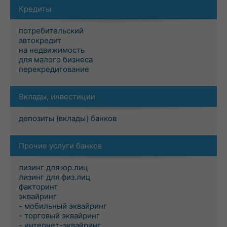
Кредиты
потребительский
автокредит
на недвижимость
для малого бизнеса
перекредитование
Вклады, инвестиции
депозиты (вклады) банков
Прочие услуги банков
лизинг для юр.лиц
лизинг для физ.лиц
факторинг
эквайринг
- мобильный эквайринг
- торговый эквайринг
- интернет-эквайринг