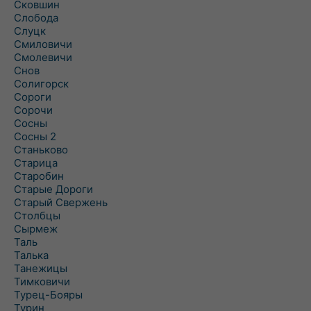
Сковшин
Слобода
Слуцк
Смиловичи
Смолевичи
Снов
Солигорск
Сороги
Сорочи
Сосны
Сосны 2
Станьково
Старица
Старобин
Старые Дороги
Старый Свержень
Столбцы
Сырмеж
Таль
Талька
Танежицы
Тимковичи
Турец-Бояры
Турин