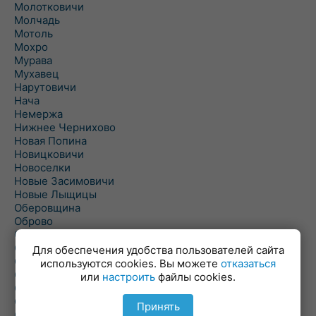
Молотковичи
Молчадь
Мотоль
Мохро
Мурава
Мухавец
Нарутовичи
Нача
Немержа
Нижнее Чернихово
Новая Попина
Новицковичи
Новоселки
Новые Засимовичи
Новые Лыщицы
Оберовщина
Оброво
Огаревичи
Одрижин
Для обеспечения удобства пользователей сайта
Оздамичи
используются cookies. Вы можете
отказаться
Озяты
или
настроить
файлы cookies.
Олтуш
Ольманы
Принять
Ольпень