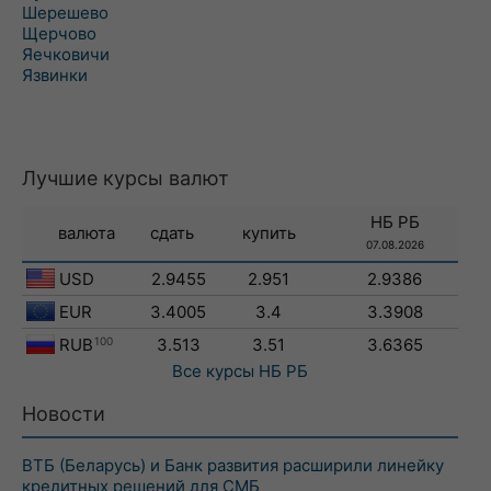
Шерешево
Щерчово
Яечковичи
Язвинки
Лучшие курсы валют
НБ РБ
валюта
сдать
купить
07.08.2026
USD
2.9455
2.951
2.9386
EUR
3.4005
3.4
3.3908
RUB
100
3.513
3.51
3.6365
Все курсы
НБ РБ
Новости
ВТБ (Беларусь) и Банк развития расширили линейку
кредитных решений для СМБ