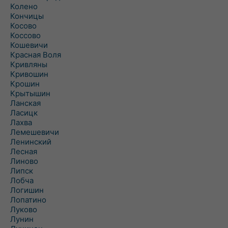
Колено
Кончицы
Косово
Коссово
Кошевичи
Красная Воля
Кривляны
Кривошин
Крошин
Крытышин
Ланская
Ласицк
Лахва
Лемешевичи
Ленинский
Лесная
Линово
Липск
Лобча
Логишин
Лопатино
Луково
Лунин