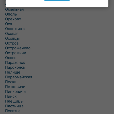
Ольшаны
Омельная
Ополь
Орехово
Оса
Оснежицы
Осовая
Осовцы
Остров
Остромечево
Остромичи
Охово
Парахонск
Парохонск
Пелище
Первомайская
Пески
Петковичи
Пинковичи
Пинск
Плещицы
Плотница
Повитье