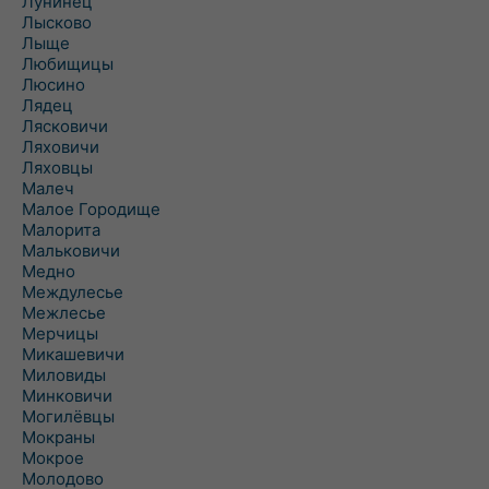
Лунинец
Лысково
Лыще
Любищицы
Люсино
Лядец
Лясковичи
Ляховичи
Ляховцы
Малеч
Малое Городище
Малорита
Мальковичи
Медно
Междулесье
Межлесье
Мерчицы
Микашевичи
Миловиды
Минковичи
Могилёвцы
Мокраны
Мокрое
Молодово