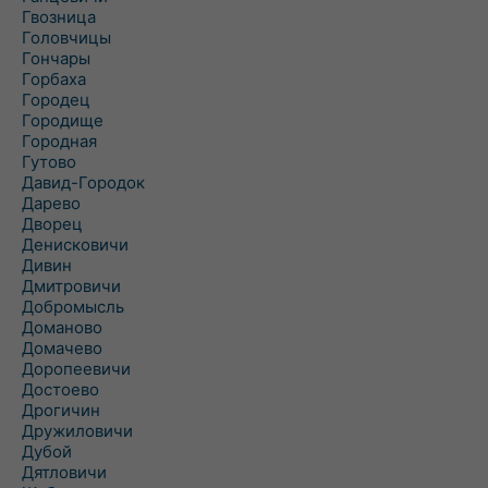
Гвозница
Головчицы
Гончары
Горбаха
Городец
Городище
Городная
Гутово
Давид-Городок
Дарево
Дворец
Денисковичи
Дивин
Дмитровичи
Добромысль
Доманово
Домачево
Доропеевичи
Достоево
Дрогичин
Дружиловичи
Дубой
Дятловичи