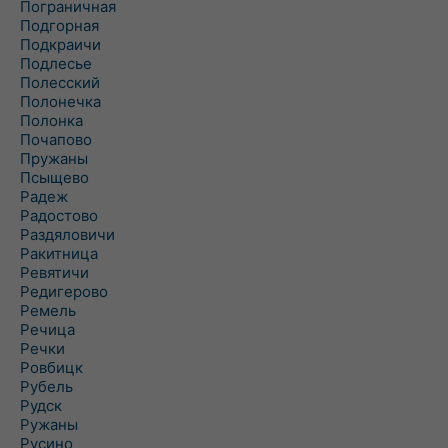
Пограничная
Подгорная
Подкраичи
Подлесье
Полесский
Полонечка
Полонка
Почапово
Пружаны
Псыщево
Радеж
Радостово
Раздяловичи
Ракитница
Ревятичи
Редигерово
Ремель
Речица
Речки
Ровбицк
Рубель
Рудск
Ружаны
Русино