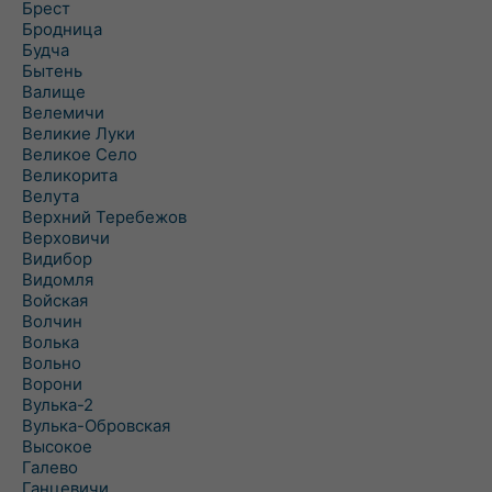
Брест
Бродница
Будча
Бытень
Валище
Велемичи
Великие Луки
Великое Село
Великорита
Велута
Верхний Теребежов
Верховичи
Видибор
Видомля
Войская
Волчин
Волька
Вольно
Ворони
Вулька-2
Вулька-Обровская
Высокое
Галево
Ганцевичи