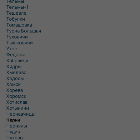
Тельмы
Тельмы-1
Тешевле
Тобулки
Томашовка
Турна Большая
Туховичи
Тышковичи
Утес
Федоры
Хабовичи
Хидры
Хмелево
Ходосы
Хомск
Хорева
Хоромск
Хотислав
Хотыничи
Чернавчицы
Черни
Черняны
Чудин
Чухово