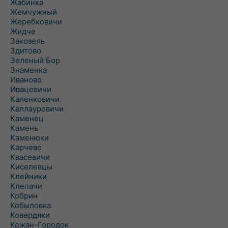
Жабинка
Жемчужный
Жеребковичи
Жидче
Закозель
Здитово
Зеленый Бор
Знаменка
Иваново
Ивацевичи
Каленковичи
Каллауровичи
Каменец
Камень
Каменюки
Карчево
Квасевичи
Киселевцы
Клейники
Клепачи
Кобрин
Кобыловка
Ковердяки
Кожан-Городок