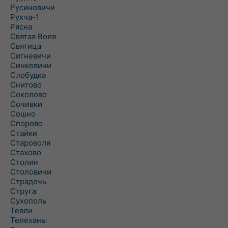
Русиновичи
Рухча-1
Рясна
Святая Воля
Святица
Сигневичи
Синкевичи
Слобудка
Снитово
Соколово
Сочивки
Сошно
Спорово
Стайки
Староволя
Стахово
Столин
Столовичи
Страдечь
Струга
Сухополь
Тевли
Телеханы