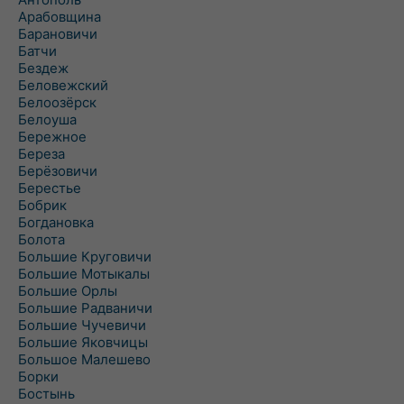
Арабовщина
Барановичи
Батчи
Бездеж
Беловежский
Белоозёрск
Белоуша
Бережное
Береза
Берёзовичи
Берестье
Бобрик
Богдановка
Болота
Большие Круговичи
Большие Мотыкалы
Большие Орлы
Большие Радваничи
Большие Чучевичи
Большие Яковчицы
Большое Малешево
Борки
Бостынь