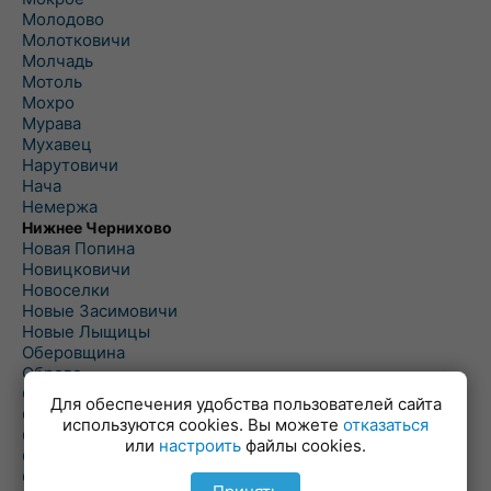
Молодово
Молотковичи
Молчадь
Мотоль
Мохро
Мурава
Мухавец
Нарутовичи
Нача
Немержа
Нижнее Чернихово
Новая Попина
Новицковичи
Новоселки
Новые Засимовичи
Новые Лыщицы
Оберовщина
Оброво
Огаревичи
Для обеспечения удобства пользователей сайта
Одрижин
используются cookies. Вы можете
отказаться
Оздамичи
или
настроить
файлы cookies.
Озяты
Олтуш