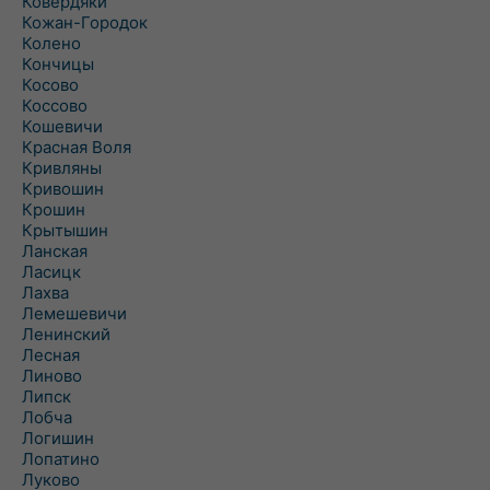
Ковердяки
Кожан-Городок
Колено
Кончицы
Косово
Коссово
Кошевичи
Красная Воля
Кривляны
Кривошин
Крошин
Крытышин
Ланская
Ласицк
Лахва
Лемешевичи
Ленинский
Лесная
Линово
Липск
Лобча
Логишин
Лопатино
Луково