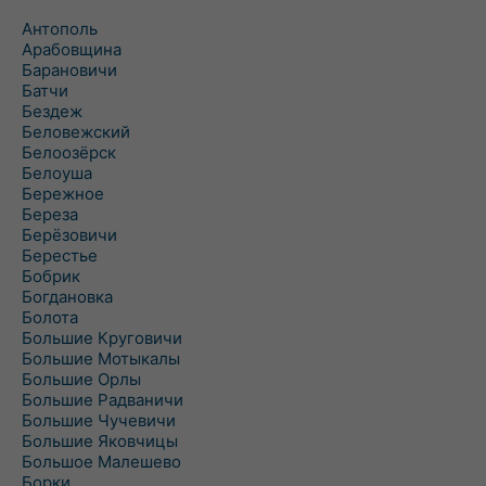
Антополь
Арабовщина
Барановичи
Батчи
Бездеж
Беловежский
Белоозёрск
Белоуша
Бережное
Береза
Берёзовичи
Берестье
Бобрик
Богдановка
Болота
Большие Круговичи
Большие Мотыкалы
Большие Орлы
Большие Радваничи
Большие Чучевичи
Большие Яковчицы
Большое Малешево
Борки