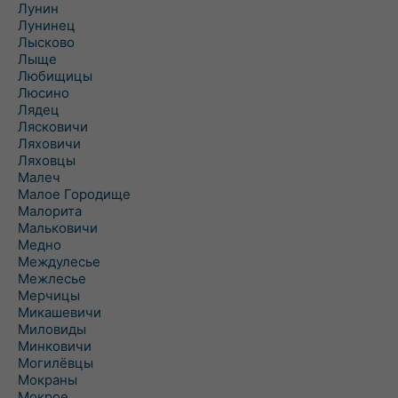
Лунин
Лунинец
Лысково
Лыще
Любищицы
Люсино
Лядец
Лясковичи
Ляховичи
Ляховцы
Малеч
Малое Городище
Малорита
Мальковичи
Медно
Междулесье
Межлесье
Мерчицы
Микашевичи
Миловиды
Минковичи
Могилёвцы
Мокраны
Мокрое