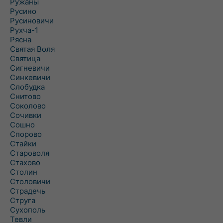
Ружаны
Русино
Русиновичи
Рухча-1
Рясна
Святая Воля
Святица
Сигневичи
Синкевичи
Слобудка
Снитово
Соколово
Сочивки
Сошно
Спорово
Стайки
Староволя
Стахово
Столин
Столовичи
Страдечь
Струга
Сухополь
Тевли