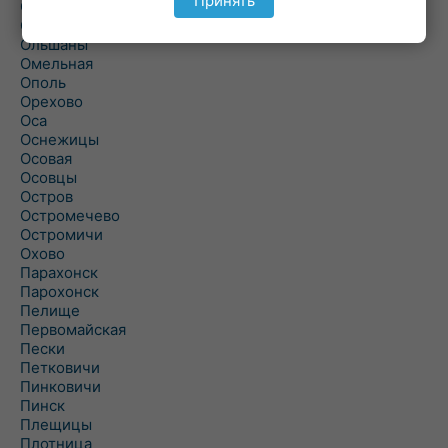
Принять
Ольманы
Ольпень
Ольшаны
Омельная
Ополь
Орехово
Оса
Оснежицы
Осовая
Осовцы
Остров
Остромечево
Остромичи
Охово
Парахонск
Парохонск
Пелище
Первомайская
Пески
Петковичи
Пинковичи
Пинск
Плещицы
Плотница