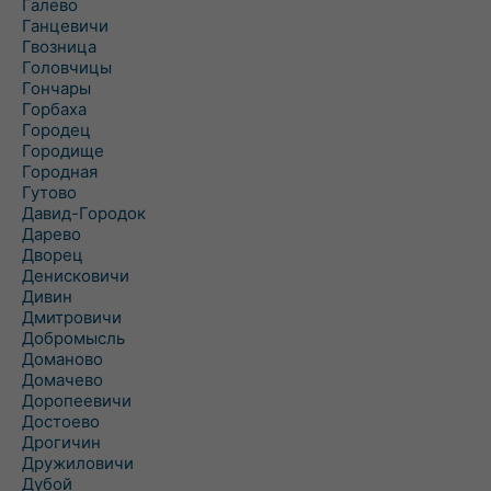
Галево
Ганцевичи
Гвозница
Головчицы
Гончары
Горбаха
Городец
Городище
Городная
Гутово
Давид-Городок
Дарево
Дворец
Денисковичи
Дивин
Дмитровичи
Добромысль
Доманово
Домачево
Доропеевичи
Достоево
Дрогичин
Дружиловичи
Дубой