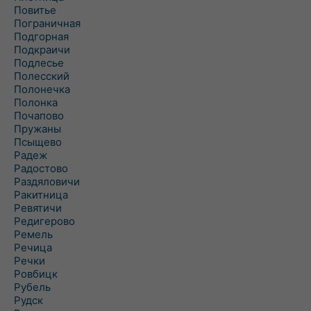
Повитье
Пограничная
Подгорная
Подкраичи
Подлесье
Полесский
Полонечка
Полонка
Почапово
Пружаны
Псыщево
Радеж
Радостово
Раздяловичи
Ракитница
Ревятичи
Редигерово
Ремель
Речица
Речки
Ровбицк
Рубель
Рудск