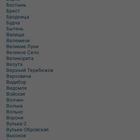
Бостынь
Брест
Бродница
Будча
Бытень
Валище
Велемичи
Великие Луки
Великое Село
Великорита
Велута
Верхний Теребежов
Верховичи
Видибор
Видомля
Войская
Волчин
Волька
Вольно
Ворони
Вулька-2
Вулька-Обровская
Высокое