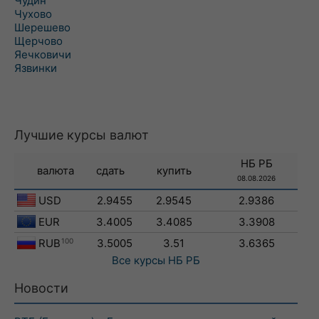
Чудин
Чухово
Шерешево
Щерчово
Яечковичи
Язвинки
Лучшие курсы валют
НБ РБ
валюта
сдать
купить
08.08.2026
USD
2.9455
2.9545
2.9386
EUR
3.4005
3.4085
3.3908
RUB
100
3.5005
3.51
3.6365
Все курсы
НБ РБ
Новости