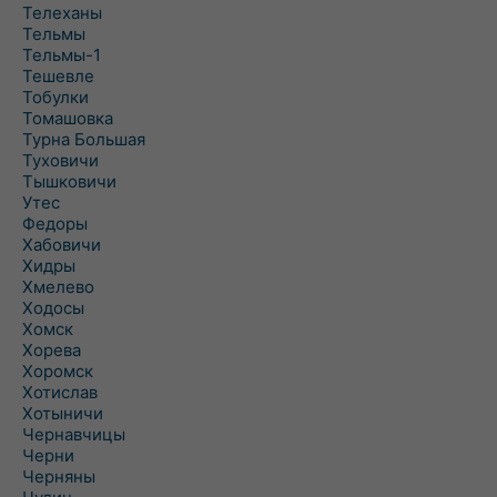
Телеханы
Тельмы
Тельмы-1
Тешевле
Тобулки
Томашовка
Турна Большая
Туховичи
Тышковичи
Утес
Федоры
Хабовичи
Хидры
Хмелево
Ходосы
Хомск
Хорева
Хоромск
Хотислав
Хотыничи
Чернавчицы
Черни
Черняны