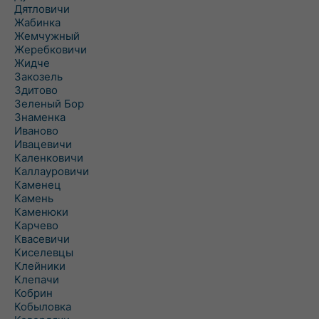
Дятловичи
Жабинка
Жемчужный
Жеребковичи
Жидче
Закозель
Здитово
Зеленый Бор
Знаменка
Иваново
Ивацевичи
Каленковичи
Каллауровичи
Каменец
Камень
Каменюки
Карчево
Квасевичи
Киселевцы
Клейники
Клепачи
Кобрин
Кобыловка