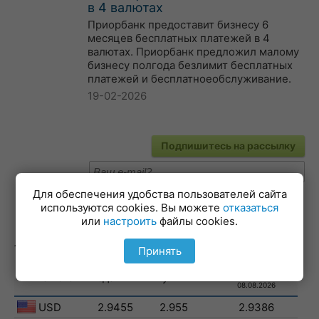
в 4 валютах
Приорбанк предоставит бизнесу 6
месяцев бесплатных платежей в 4
валютах. Приорбанк предложил малому
бизнесу полгода безлимит бесплатных
платежей и бесплатноеобслуживание.
19-02-2026
Подпишитесь на рассылку
Для обеспечения удобства пользователей сайта
используются cookies. Вы можете
отказаться
или
настроить
файлы cookies.
Лучшие курсы валют
Принять
НБ РБ
валюта
сдать
купить
08.08.2026
USD
2.9455
2.955
2.9386