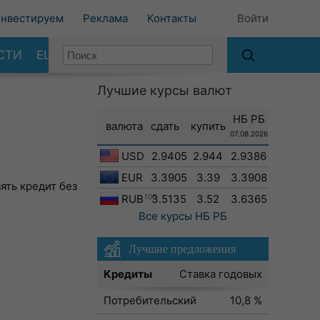
нвестируем
Реклама
Контакты
Войти
СТИ
ЕЩЕ
Лучшие курсы валют
НБ РБ
валюта
сдать
купить
07.08.2026
USD
2.9405
2.944
2.9386
EUR
3.3905
3.39
3.3908
ять кредит без
RUB
100
3.5135
3.52
3.6365
Все курсы
НБ РБ
Лучшие предложения
Кредиты
Ставка годовых
Потребительский
10,8 %