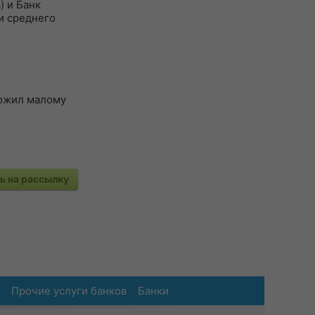
) и Банк
и среднего
ложил малому
 на рассылку
Прочие услуги банков
Банки