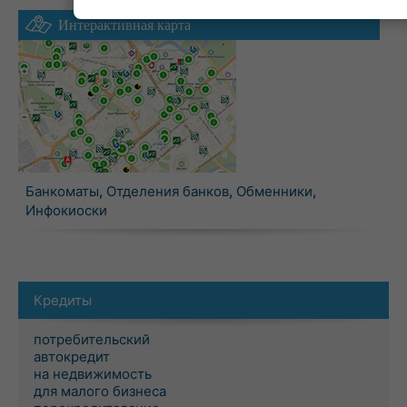
Интерактивная карта
Банкоматы
,
Отделения банков
,
Обменники
,
Инфокиоски
Кредиты
потребительский
автокредит
на недвижимость
для малого бизнеса