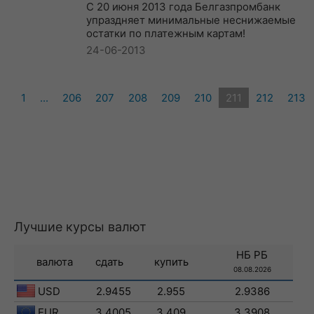
C 20 июня 2013 года Белгазпромбанк
упраздняет минимальные неснижаемые
остатки по платежным картам!
24-06-2013
1
...
206
207
208
209
210
211
212
213
Лучшие курсы валют
НБ РБ
валюта
сдать
купить
08.08.2026
USD
2.9455
2.955
2.9386
EUR
3.4005
3.409
3.3908