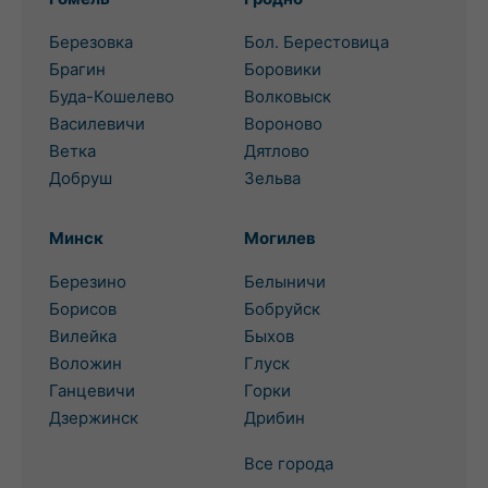
Березовка
Бол. Берестовица
Брагин
Боровики
Буда-Кошелево
Волковыск
Василевичи
Вороново
Ветка
Дятлово
Добруш
Зельва
Минск
Могилев
Березино
Белыничи
Борисов
Бобруйск
Вилейка
Быхов
Воложин
Глуск
Ганцевичи
Горки
Дзержинск
Дрибин
Все города