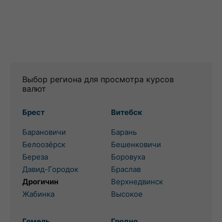
Выбор региона для просмотра курсов
валют
Брест
Витебск
Барановичи
Барань
Белоозёрск
Бешенковичи
Береза
Боровуха
Давид-Городок
Браслав
Дрогичин
Верхнедвинск
Жабинка
Высокое
Гомель
Гродно