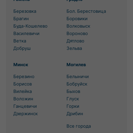
Березовка
Бол. Берестовица
Брагин
Боровики
Буда-Кошелево
Волковыск
Василевичи
Вороново
Ветка
Дятлово
Добруш
Зельва
Минск
Могилев
Березино
Белыничи
Борисов
Бобруйск
Вилейка
Быхов
Воложин
Глуск
Ганцевичи
Горки
Дзержинск
Дрибин
Все города