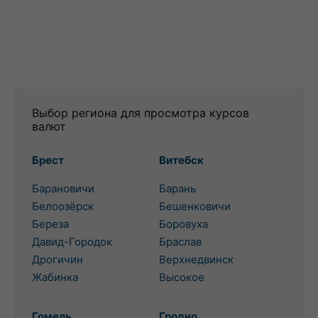
Выбор региона для просмотра курсов
валют
Брест
Витебск
Барановичи
Барань
Белоозёрск
Бешенковичи
Береза
Боровуха
Давид-Городок
Браслав
Дрогичин
Верхнедвинск
Жабинка
Высокое
Гомель
Гродно