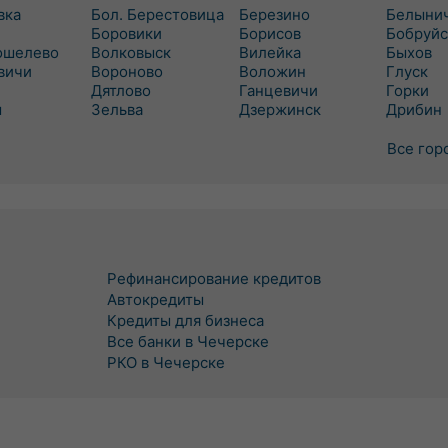
вка
Бол. Берестовица
Березино
Белыни
Боровики
Борисов
Бобруйс
ошелево
Волковыск
Вилейка
Быхов
вичи
Вороново
Воложин
Глуск
Дятлово
Ганцевичи
Горки
ш
Зельва
Дзержинск
Дрибин
Все гор
Рефинансирование кредитов
Автокредиты
Кредиты для бизнеса
Все банки в Чечерске
РКО в Чечерске