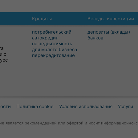
Кредиты
Вклады, инвестиции
потребительский
депозиты (вклады)
автокредит
банков
на недвижимость
та
для малого бизнеса
и с
перекредитование
сурс
ности
Политика cookie
Условия использования
Услуги
не является рекомендацией или офертой и носит информационно-с