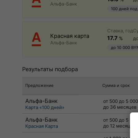
Альфа-Банк
100 дней под
быстрое офо
Ставка, год
С
Красная карта
17.7
%
д
Альфа-Банк
до 10 000 BY
Результаты подбора
Предложение
Сумма и срок
Альфа-Банк
от 500 до 5 00
до 36 месяцев
Карта «100 дней»
Альфа-Банк
от 500 до 5 00
до 12 месяцев
Красная Карта