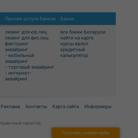
Прочие услуги банков
Банки
лизинг для юр.лиц
все банки Беларуси
лизинг для физ.лиц
найти на карте
факторинг
курсы валют
эквайринг
кредитный
- мобильный
калькулятор
эквайринг
- торговый эквайринг
- интернет-
эквайринг
Реклама
Контакты
Карта сайта
Информеры
правочный характер.
Получить онлайн-займ