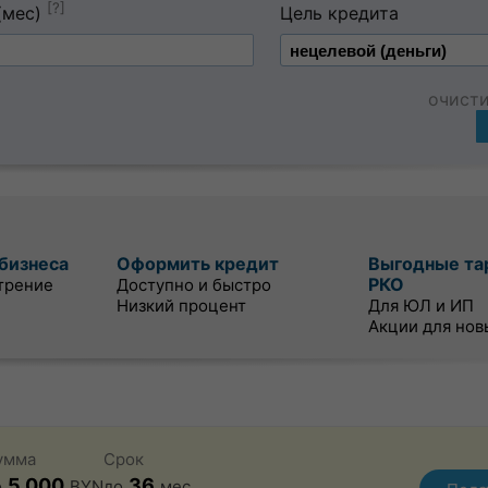
[?]
(мес)
Цель кредита
очист
бизнеса
Оформить кредит
Выгодные та
РКО
трение
Доступно и быстро
Низкий процент
Для ЮЛ и ИП
Акции для нов
умма
Срок
5 000
36
о
BYN
до
мес