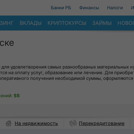
Банки РБ
Финансы
Налоги
И
ЗИНГ
ВКЛАДЫ
КРИПТОКУРСЫ
ЗАЙМЫ
НОВО
ске
 для удовлетворения самых разнообразных материальных ну
ся на оплату услуг, образование или лечение. Для приобре
 оперативного получения необходимой суммы, оформляются
жений:
55
На недвижимость
Перекредитование