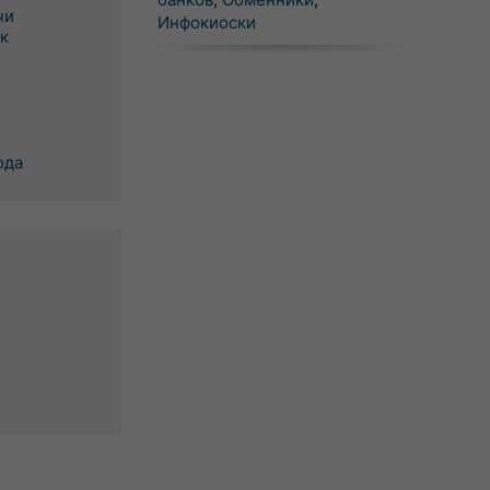
чи
Инфокиоски
к
ода