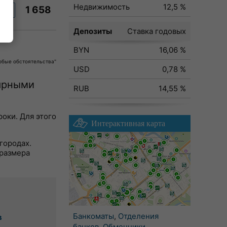
Недвижимость
12,5 %
1 658
ку
Депозиты
Ставка годовых
BYN
16,06 %
собые обстоятельства"
USD
0,78 %
лярными
RUB
14,55 %
роки. Для этого
Интерактивная карта
городах.
 размера
Банкоматы
,
Отделения
в
банков
,
Обменники
,