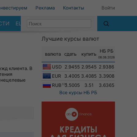
нвестируем
Реклама
Контакты
Войти
СТИ
ЕЩЕ
Лучшие курсы валют
НБ РБ
валюта
сдать
купить
08.08.2026
USD
2.9455
2.9545
2.9386
жд клиента. В
тения
EUR
3.4005
3.4085
3.3908
 нецелевые
RUB
100
3.5005
3.51
3.6365
Все курсы
НБ РБ