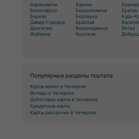
Барановичи
Барань
Березо
Белоозёрск
Бешенковичи
Брагин
Береза
Боровуха
Буда-К
Давид-Городок
Браслав
Василе
Дрогичин
Верхнедвинск
Ветка
Жабинка
Высокое
Добру
Популярные разделы портала
Курсы валют в Чечерске
Вклады в Чечерске
Дебетовые карты в Чечерске
Кредитные карты
Карты рассрочки в Чечерске