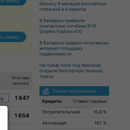
ть заявку
бизнесу 6 месяцев бесплатных
платежей в 4 валютах
В Беларусь привезли
компактные хэтчбеки BYD
Dolphin Fashion 410
ть заявку
В Беларуси назвали популярную
интернет-площадку
недвижимости
На гольф-поле под Минском
открыли бесплатную лыжную
трассу
Итоговая
выплата
Лучшие предложения
1 647
ку
Кредиты
Ставка годовых
Потребительский
10,8 %
1 654
ку
Автокредит
16,1 %