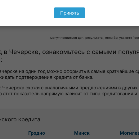
000
138 бел.руб
18.9 %
Подать заяв
Принять
могут появиться доп. результаты, если Вы укажете "о
од в Чечерске, ознакомьтесь с самыми попу
:
Чечерске на один год можно оформить в самые кратчайшие с
жидать подтверждения кредита от банка.
ах Чечерска схожи с аналогичными предложениями в других 
о этот показатель напрямую зависит от типа кредитования и
ьского кредита
Гродно
Минск
Могиле