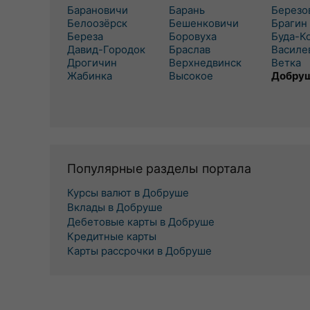
Барановичи
Барань
Березо
Белоозёрск
Бешенковичи
Брагин
Береза
Боровуха
Буда-К
Давид-Городок
Браслав
Василе
Дрогичин
Верхнедвинск
Ветка
Жабинка
Высокое
Добру
Популярные разделы портала
Курсы валют в Добруше
Вклады в Добруше
Дебетовые карты в Добруше
Кредитные карты
Карты рассрочки в Добруше