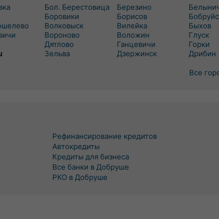
вка
Бол. Берестовица
Березино
Белыни
Боровики
Борисов
Бобруйс
ошелево
Волковыск
Вилейка
Быхов
вичи
Вороново
Воложин
Глуск
Дятлово
Ганцевичи
Горки
ш
Зельва
Дзержинск
Дрибин
Все гор
Рефинансирование кредитов
Автокредиты
Кредиты для бизнеса
Все банки в Добруше
РКО в Добруше