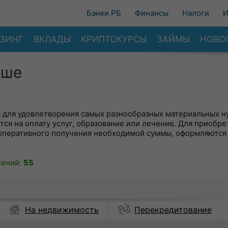
Банки РБ
Финансы
Налоги
И
ЗИНГ
ВКЛАДЫ
КРИПТОКУРСЫ
ЗАЙМЫ
НОВО
уше
 для удовлетворения самых разнообразных материальных ну
ся на оплату услуг, образование или лечение. Для приобре
 оперативного получения необходимой суммы, оформляются
жений:
55
На недвижимость
Перекредитование