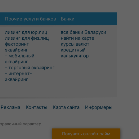
Прочие услуги банков
Банки
лизинг для юр.лиц
все банки Беларуси
лизинг для физ.лиц
найти на карте
факторинг
курсы валют
эквайринг
кредитный
- мобильный
калькулятор
эквайринг
- торговый эквайринг
- интернет-
эквайринг
Реклама
Контакты
Карта сайта
Информеры
правочный характер.
Получить онлайн-займ