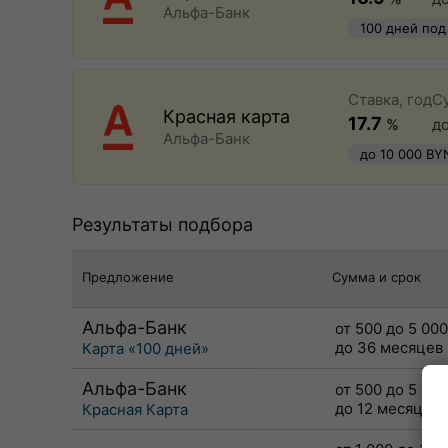
Альфа-Банк
100 дней под
быстрое офо
Ставка, год
С
Красная карта
17.7
%
д
Альфа-Банк
до 10 000 BY
Результаты подбора
Предложение
Сумма и срок
Альфа-Банк
от 500 до 5 00
до 36 месяцев
Карта «100 дней»
Альфа-Банк
от 500 до 5 00
до 12 месяцев
Красная Карта