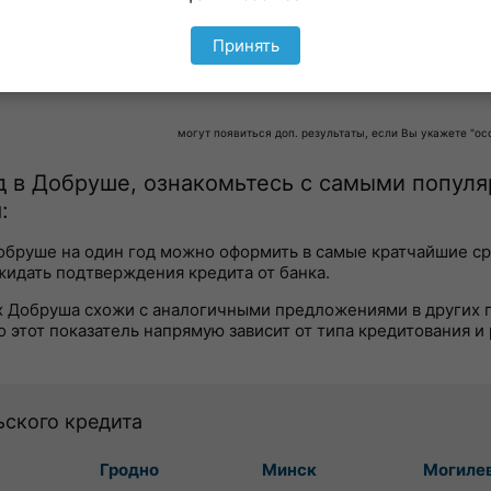
000
138 бел.руб
18.9 %
Подать заяв
Принять
могут появиться доп. результаты, если Вы укажете "о
од в Добруше, ознакомьтесь с самыми попул
:
Добруше на один год можно оформить в самые кратчайшие ср
жидать подтверждения кредита от банка.
ках Добруша схожи с аналогичными предложениями в других 
о этот показатель напрямую зависит от типа кредитования и
ьского кредита
Гродно
Минск
Могиле