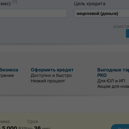
[?]
(мес)
Цель кредита
очист
бизнеса
Оформить кредит
Выгодные та
РКО
трение
Доступно и быстро
Низкий процент
Для ЮЛ и ИП
Акции для нов
умма
Срок
5 000
36
о
BYN
до
мес