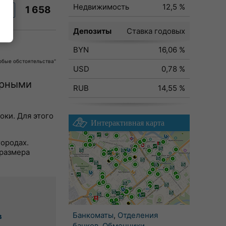
Недвижимость
12,5 %
1 658
ку
Депозиты
Ставка годовых
BYN
16,06 %
собые обстоятельства"
USD
0,78 %
ярными
RUB
14,55 %
оки. Для этого
Интерактивная карта
городах.
 размера
Банкоматы
,
Отделения
в
банков
,
Обменники
,