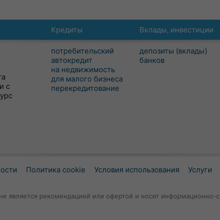
Кредиты
Вклады, инвестиции
потребительский
депозиты (вклады)
автокредит
банков
на недвижимость
та
для малого бизнеса
и с
перекредитование
сурс
ности
Политика cookie
Условия использования
Услуги
не является рекомендацией или офертой и носит информационно-с