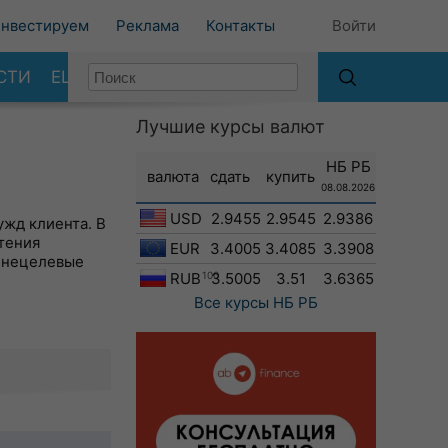
нвестируем
Реклама
Контакты
Войти
СТИ
ЕЩЕ
Лучшие курсы валют
НБ РБ
валюта
сдать
купить
08.08.2026
USD
2.9455
2.9545
2.9386
жд клиента. В
тения
EUR
3.4005
3.4085
3.3908
 нецелевые
RUB
100
3.5005
3.51
3.6365
Все курсы
НБ РБ