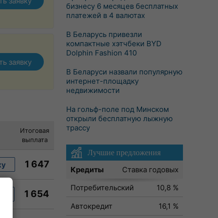
ть заявку
бизнесу 6 месяцев бесплатных
платежей в 4 валютах
В Беларусь привезли
компактные хэтчбеки BYD
Dolphin Fashion 410
ть заявку
В Беларуси назвали популярную
интернет-площадку
недвижимости
На гольф-поле под Минском
открыли бесплатную лыжную
трассу
Итоговая
выплата
Лучшие предложения
1 647
ку
Кредиты
Ставка годовых
Потребительский
10,8 %
1 654
ку
Автокредит
16,1 %