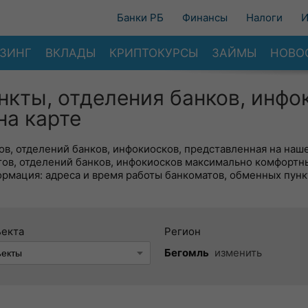
Банки РБ
Финансы
Налоги
И
ЗИНГ
ВКЛАДЫ
КРИПТОКУРСЫ
ЗАЙМЫ
НОВО
нкты, отделения банков, инфо
на карте
в, отделений банков, инфокиосков, представленная на наше
тов, отделений банков, инфокиосков максимально комфортн
ормация: адреса и время работы банкоматов, обменных пунк
ъекта
Регион
Бегомль
изменить