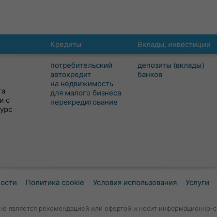
Кредиты
Вклады, инвестиции
потребительский
депозиты (вклады)
автокредит
банков
на недвижимость
та
для малого бизнеса
и с
перекредитование
сурс
ности
Политика cookie
Условия использования
Услуги
не является рекомендацией или офертой и носит информационно-с