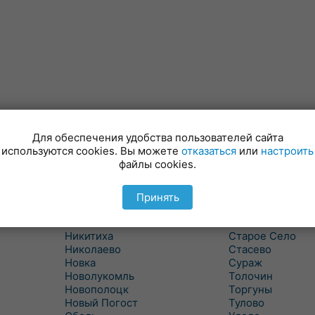
Для обеспечения удобства пользователей сайта
Лынтупы
Селявщина
используются cookies. Вы можете
отказаться
или
настроить
Ляды
Сенно
файлы cookies.
Межа
Ситцы
Межево
Славени
Миоры
Слобода
Принять
Мишневичи
Слободка
Мошканы
Смольяны
Никитиха
Старое Село
Николаево
Стасево
Новка
Сураж
Новолукомль
Толочин
Новополоцк
Торгуны
Новый Погост
Тулово