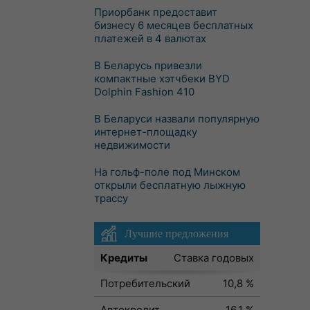
Приорбанк предоставит
бизнесу 6 месяцев бесплатных
платежей в 4 валютах
В Беларусь привезли
компактные хэтчбеки BYD
Dolphin Fashion 410
В Беларуси назвали популярную
интернет-площадку
недвижимости
На гольф-поле под Минском
открыли бесплатную лыжную
трассу
Лучшие предложения
Кредиты
Ставка годовых
Потребительский
10,8 %
Автокредит
16,1 %