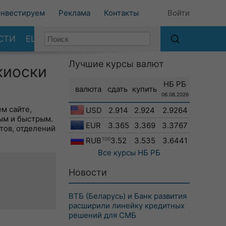
нвестируем
Реклама
Контакты
Войти
СТИ
ЕЩЕ
Лучшие курсы валют
киоски
НБ РБ
валюта
сдать
купить
06.08.2026
м сайте,
USD
2.914
2.924
2.9264
ым и быстрым.
EUR
3.365
3.369
3.3767
тов, отделений
RUB
100
3.52
3.535
3.6441
Все курсы
НБ РБ
Новости
ВТБ (Беларусь) и Банк развития
расширили линейку кредитных
решений для СМБ