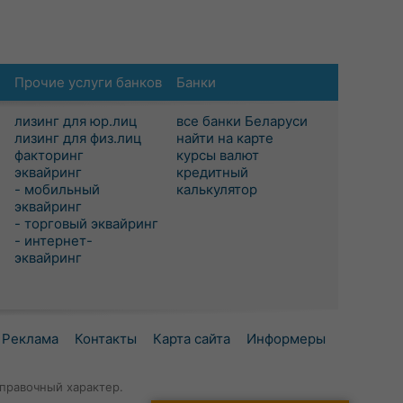
Прочие услуги банков
Банки
лизинг для юр.лиц
все банки Беларуси
лизинг для физ.лиц
найти на карте
факторинг
курсы валют
эквайринг
кредитный
- мобильный
калькулятор
эквайринг
- торговый эквайринг
- интернет-
эквайринг
Реклама
Контакты
Карта сайта
Информеры
правочный характер.