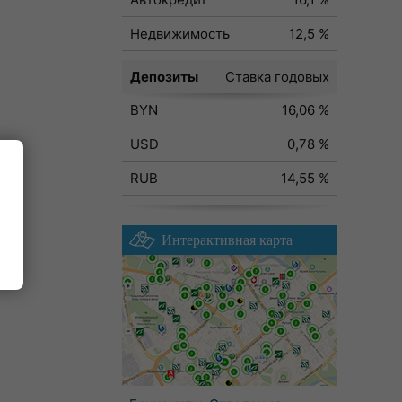
Недвижимость
12,5 %
Депозиты
Ставка годовых
BYN
16,06 %
USD
0,78 %
RUB
14,55 %
Интерактивная карта