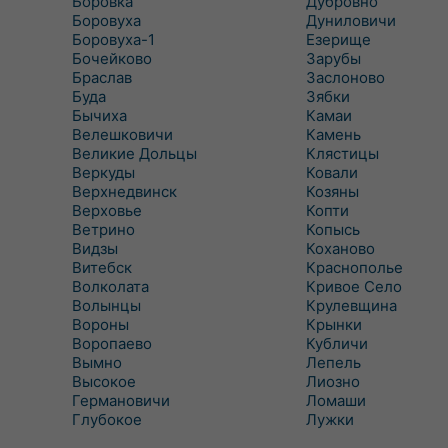
Боровка
Дубровно
Боровуха
Дуниловичи
Боровуха-1
Езерище
Бочейково
Зарубы
Браслав
Заслоново
Буда
Зябки
Бычиха
Камаи
Велешковичи
Камень
Великие Дольцы
Клястицы
Веркуды
Ковали
Верхнедвинск
Козяны
Верховье
Копти
Ветрино
Копысь
Видзы
Коханово
Витебск
Краснополье
Волколата
Кривое Село
Волынцы
Крулевщина
Вороны
Крынки
Воропаево
Кубличи
Вымно
Лепель
Высокое
Лиозно
Германовичи
Ломаши
Глубокое
Лужки