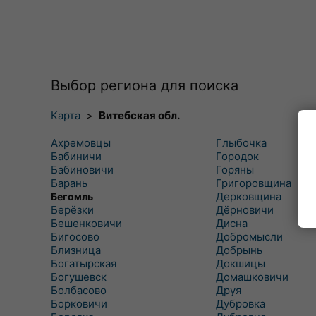
Выбор региона для поиска
Карта
>
Витебская обл.
Ахремовцы
Глыбочка
Бабиничи
Городок
Бабиновичи
Горяны
Барань
Григоровщина
Дерковщина
Бегомль
Берёзки
Дёрновичи
Бешенковичи
Дисна
Бигосово
Добромысли
Близница
Добрынь
Богатырская
Докшицы
Богушевск
Домашковичи
Болбасово
Друя
Борковичи
Дубровка