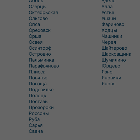
Оболь
Удело
Озерцы
Улла
Октябрьская
Устье
Ольгово
Ушачи
Опса
Фариново
Ореховск
Ходцы
Орша
Чашники
Освея
Черея
Осинторф
Шайтерово
Островно
Шарковщина
Пальминка
Шумилино
Парафьяново
Юрцево
Плисса
Язно
Повятье
Яновичи
Погоща
Яново
Подсвилье
Полоцк
Поставы
Прозороки
Россоны
Руба
Сарья
Свеча