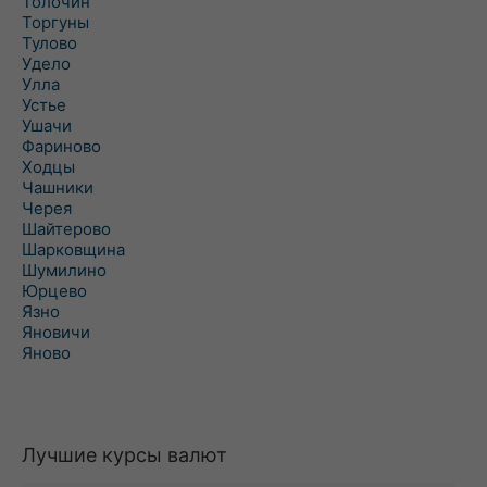
Толочин
Торгуны
Тулово
Удело
Улла
Устье
Ушачи
Фариново
Ходцы
Чашники
Черея
Шайтерово
Шарковщина
Шумилино
Юрцево
Язно
Яновичи
Яново
Лучшие курсы валют