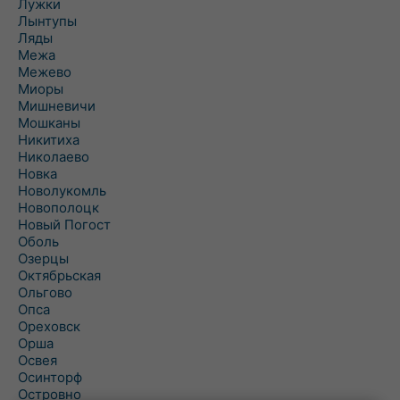
Лужки
Лынтупы
Ляды
Межа
Межево
Миоры
Мишневичи
Мошканы
Никитиха
Николаево
Новка
Новолукомль
Новополоцк
Новый Погост
Оболь
Озерцы
Октябрьская
Ольгово
Опса
Ореховск
Орша
Освея
Осинторф
Островно