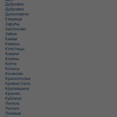
Дубровка
Дубровно
Дуниловичи
Езерище
Зарубы
Заслоново
Зябки
Камаи
Камень
Клястицы
Ковали
Козяны
Копти
Копысь
Коханово
Краснополье
Кривое Село
Крулевщина
Крынки
Кубличи
Лепель
Лиозно
Ломаши