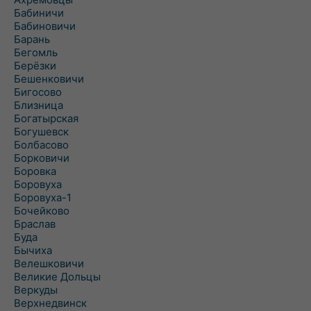
Бабиничи
Бабиновичи
Барань
Бегомль
Берёзки
Бешенковичи
Бигосово
Близница
Богатырская
Богушевск
Болбасово
Борковичи
Боровка
Боровуха
Боровуха-1
Бочейково
Браслав
Буда
Бычиха
Велешковичи
Великие Дольцы
Веркуды
Верхнедвинск