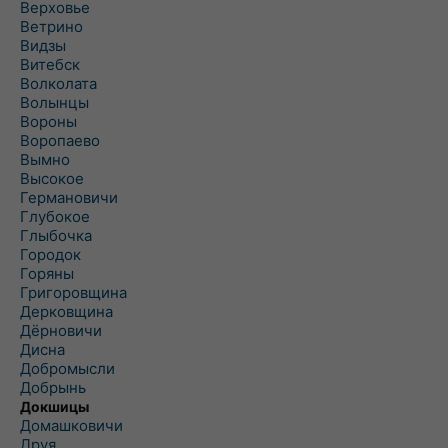
Верховье
Ветрино
Видзы
Витебск
Волколата
Волынцы
Вороны
Воропаево
Вымно
Высокое
Германовичи
Глубокое
Глыбочка
Городок
Горяны
Григоровщина
Дерковщина
Дёрновичи
Дисна
Добромысли
Добрынь
Докшицы
Домашковичи
Друя