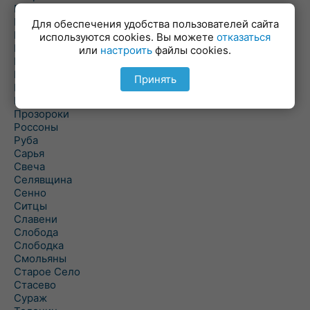
Пальминка
Парафьяново
Для обеспечения удобства пользователей сайта
Плисса
используются cookies. Вы можете
отказаться
Повятье
или
настроить
файлы cookies.
Погоща
Подсвилье
Принять
Полоцк
Поставы
Прозороки
Россоны
Руба
Сарья
Свеча
Селявщина
Сенно
Ситцы
Славени
Слобода
Слободка
Смольяны
Старое Село
Стасево
Сураж