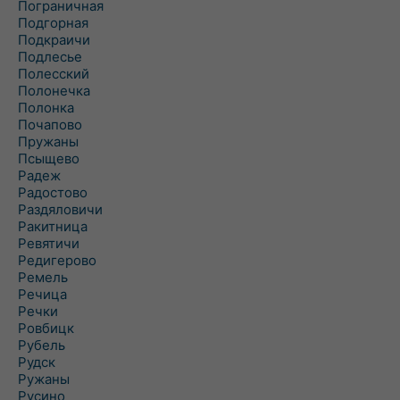
Пограничная
Подгорная
Подкраичи
Подлесье
Полесский
Полонечка
Полонка
Почапово
Пружаны
Псыщево
Радеж
Радостово
Раздяловичи
Ракитница
Ревятичи
Редигерово
Ремель
Речица
Речки
Ровбицк
Рубель
Рудск
Ружаны
Русино