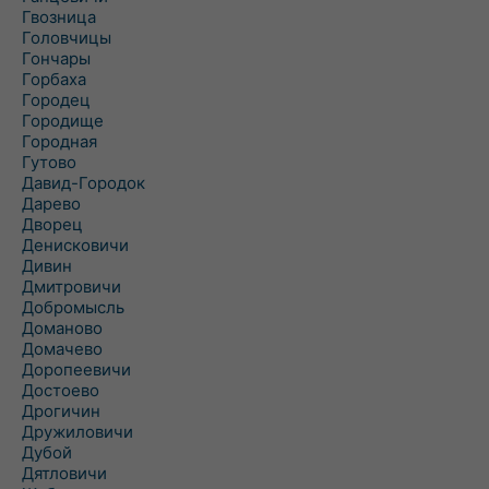
Гвозница
Головчицы
Гончары
Горбаха
Городец
Городище
Городная
Гутово
Давид-Городок
Дарево
Дворец
Денисковичи
Дивин
Дмитровичи
Добромысль
Доманово
Домачево
Доропеевичи
Достоево
Дрогичин
Дружиловичи
Дубой
Дятловичи