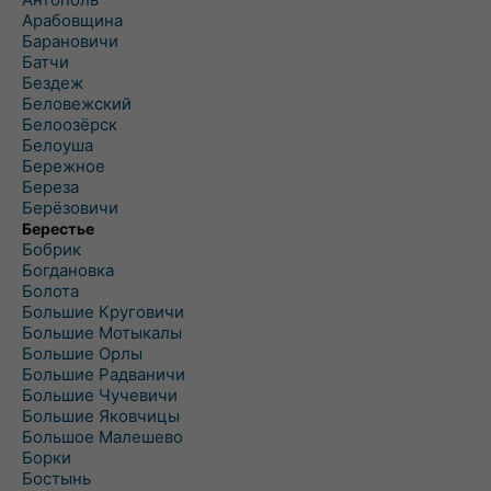
Арабовщина
Барановичи
Батчи
Бездеж
Беловежский
Белоозёрск
Белоуша
Бережное
Береза
Берёзовичи
Берестье
Бобрик
Богдановка
Болота
Большие Круговичи
Большие Мотыкалы
Большие Орлы
Большие Радваничи
Большие Чучевичи
Большие Яковчицы
Большое Малешево
Борки
Бостынь