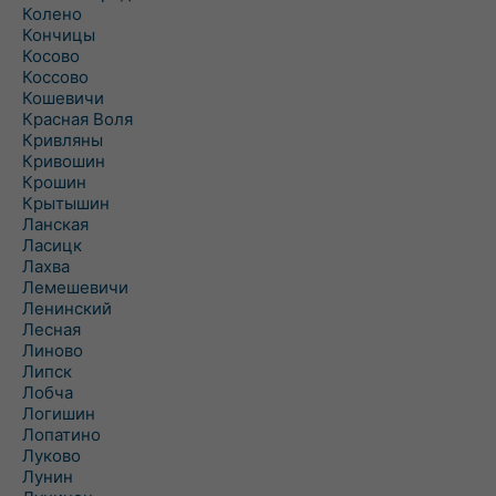
Колено
Кончицы
Косово
Коссово
Кошевичи
Красная Воля
Кривляны
Кривошин
Крошин
Крытышин
Ланская
Ласицк
Лахва
Лемешевичи
Ленинский
Лесная
Линово
Липск
Лобча
Логишин
Лопатино
Луково
Лунин