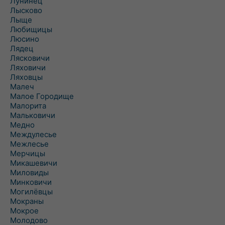
Лунинец
Лысково
Лыще
Любищицы
Люсино
Лядец
Лясковичи
Ляховичи
Ляховцы
Малеч
Малое Городище
Малорита
Мальковичи
Медно
Междулесье
Межлесье
Мерчицы
Микашевичи
Миловиды
Минковичи
Могилёвцы
Мокраны
Мокрое
Молодово