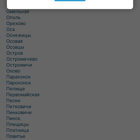
Ольшаны
Омельная
Ополь
Орехово
Оса
Оснежицы
Осовая
Осовцы
Остров
Остромечево
Остромичи
Охово
Парахонск
Парохонск
Пелище
Первомайская
Пески
Петковичи
Пинковичи
Пинск
Плещицы
Плотница
Повитье