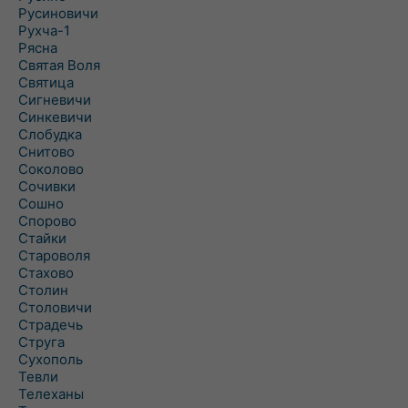
Русиновичи
Рухча-1
Рясна
Святая Воля
Святица
Сигневичи
Синкевичи
Слобудка
Снитово
Соколово
Сочивки
Сошно
Спорово
Стайки
Староволя
Стахово
Столин
Столовичи
Страдечь
Струга
Сухополь
Тевли
Телеханы