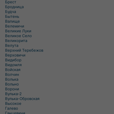
Брест
Бродница
Будча
Бытень
Валище
Велемичи
Великие Луки
Великое Село
Великорита
Велута
Верхний Теребежов
Верховичи
Видибор
Видомля
Войская
Волчин
Волька
Вольно
Ворони
Вулька-2
Вулька-Обровская
Высокое
Галево
Ганцевичи