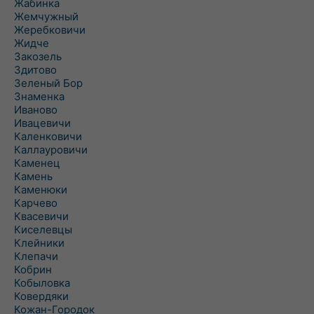
Жабинка
Жемчужный
Жеребковичи
Жидче
Закозель
Здитово
Зеленый Бор
Знаменка
Иваново
Ивацевичи
Каленковичи
Каллауровичи
Каменец
Камень
Каменюки
Карчево
Квасевичи
Киселевцы
Клейники
Клепачи
Кобрин
Кобыловка
Ковердяки
Кожан-Городок