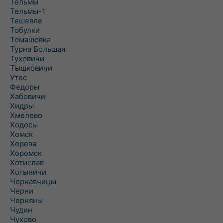
Тельмы
Тельмы-1
Тешевле
Тобулки
Томашовка
Турна Большая
Туховичи
Тышковичи
Утес
Федоры
Хабовичи
Хидры
Хмелево
Ходосы
Хомск
Хорева
Хоромск
Хотислав
Хотыничи
Чернавчицы
Черни
Черняны
Чудин
Чухово