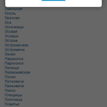
Ольшаны
Омельная
Ополь
Орехово
Оса
Оснежицы
Осовая
Осовцы
Остров
Остромечево
Остромичи
Охово
Парахонск
Парохонск
Пелище
Первомайская
Пески
Петковичи
Пинковичи
Пинск
Плещицы
Плотница
Повитье