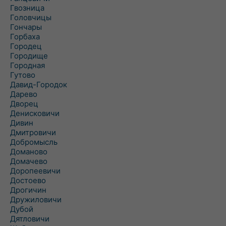
Гвозница
Головчицы
Гончары
Горбаха
Городец
Городище
Городная
Гутово
Давид-Городок
Дарево
Дворец
Денисковичи
Дивин
Дмитровичи
Добромысль
Доманово
Домачево
Доропеевичи
Достоево
Дрогичин
Дружиловичи
Дубой
Дятловичи