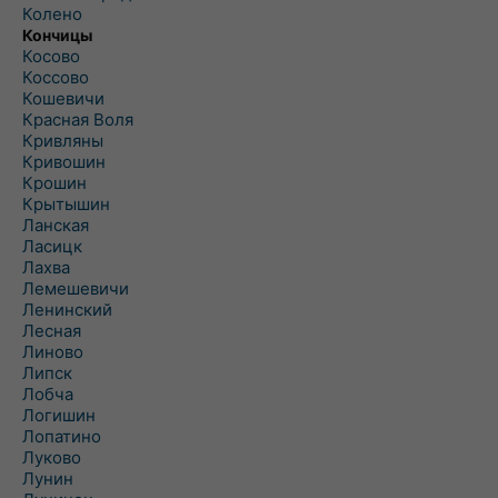
Колено
Кончицы
Косово
Коссово
Кошевичи
Красная Воля
Кривляны
Кривошин
Крошин
Крытышин
Ланская
Ласицк
Лахва
Лемешевичи
Ленинский
Лесная
Линово
Липск
Лобча
Логишин
Лопатино
Луково
Лунин