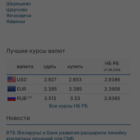
Шерешево
Щерчово
Яечковичи
Язвинки
Лучшие курсы валют
НБ РБ
валюта
сдать
купить
07.08.2026
USD
2.927
2.933
2.9386
EUR
3.385
3.385
3.3908
RUB
100
3.515
3.53
3.6365
Все курсы
НБ РБ
Новости
ВТБ (Беларусь) и Банк развития расширили линейку
кредитных решений для СМБ