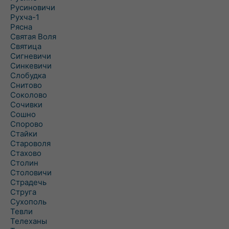
Русиновичи
Рухча-1
Рясна
Святая Воля
Святица
Сигневичи
Синкевичи
Слобудка
Снитово
Соколово
Сочивки
Сошно
Спорово
Стайки
Староволя
Стахово
Столин
Столовичи
Страдечь
Струга
Сухополь
Тевли
Телеханы