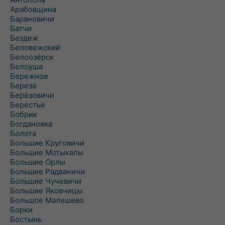
Арабовщина
Барановичи
Батчи
Бездеж
Беловежский
Белоозёрск
Белоуша
Бережное
Береза
Берёзовичи
Берестье
Бобрик
Богдановка
Болота
Большие Круговичи
Большие Мотыкалы
Большие Орлы
Большие Радваничи
Большие Чучевичи
Большие Яковчицы
Большое Малешево
Борки
Бостынь