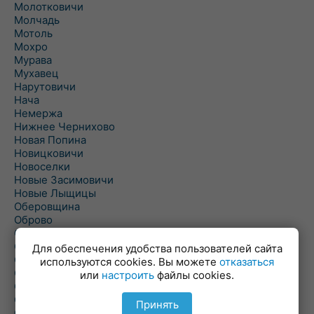
Молотковичи
Молчадь
Мотоль
Мохро
Мурава
Мухавец
Нарутовичи
Нача
Немержа
Нижнее Чернихово
Новая Попина
Новицковичи
Новоселки
Новые Засимовичи
Новые Лыщицы
Оберовщина
Оброво
Огаревичи
Одрижин
Для обеспечения удобства пользователей сайта
Оздамичи
используются cookies. Вы можете
отказаться
Озяты
или
настроить
файлы cookies.
Олтуш
Ольманы
Принять
Ольпень