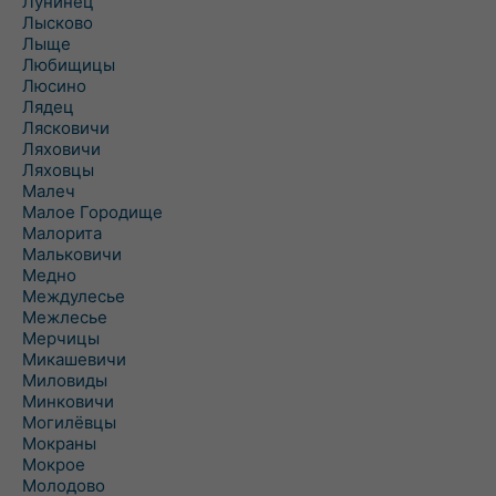
Лунинец
Лысково
Лыще
Любищицы
Люсино
Лядец
Лясковичи
Ляховичи
Ляховцы
Малеч
Малое Городище
Малорита
Мальковичи
Медно
Междулесье
Межлесье
Мерчицы
Микашевичи
Миловиды
Минковичи
Могилёвцы
Мокраны
Мокрое
Молодово