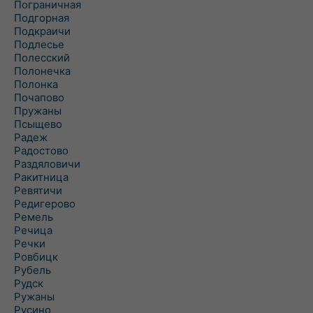
Пограничная
Подгорная
Подкраичи
Подлесье
Полесский
Полонечка
Полонка
Почапово
Пружаны
Псыщево
Радеж
Радостово
Раздяловичи
Ракитница
Ревятичи
Редигерово
Ремель
Речица
Речки
Ровбицк
Рубель
Рудск
Ружаны
Русино