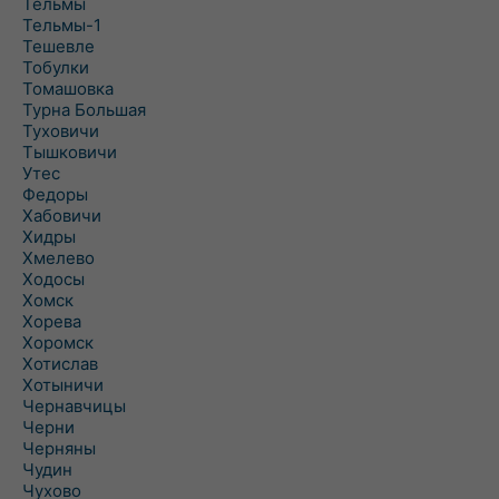
Тельмы
Тельмы-1
Тешевле
Тобулки
Томашовка
Турна Большая
Туховичи
Тышковичи
Утес
Федоры
Хабовичи
Хидры
Хмелево
Ходосы
Хомск
Хорева
Хоромск
Хотислав
Хотыничи
Чернавчицы
Черни
Черняны
Чудин
Чухово