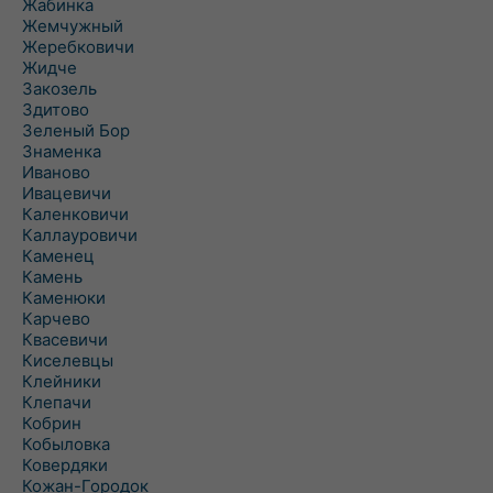
Жабинка
Жемчужный
Жеребковичи
Жидче
Закозель
Здитово
Зеленый Бор
Знаменка
Иваново
Ивацевичи
Каленковичи
Каллауровичи
Каменец
Камень
Каменюки
Карчево
Квасевичи
Киселевцы
Клейники
Клепачи
Кобрин
Кобыловка
Ковердяки
Кожан-Городок