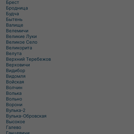
Брест
Бродница
Будча
Бытень
Валище
Велемичи
Великие Луки
Великое Село
Великорита
Велута
Верхний Теребежов
Верховичи
Видибор
Видомля
Войская
Волчин
Волька
Вольно
Ворони
Вулька-2
Вулька-Обровская
Высокое
Галево
Ганцевичи