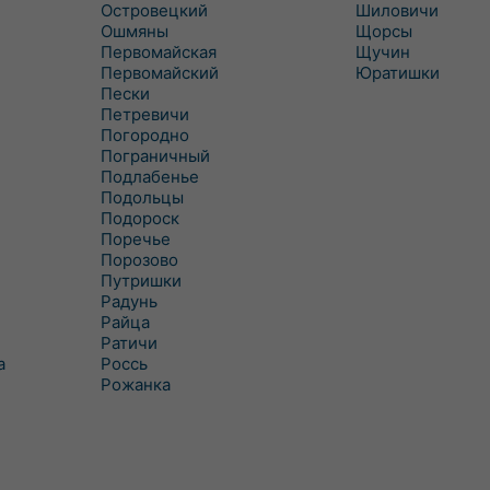
Островецкий
Шиловичи
Ошмяны
Щорсы
Первомайская
Щучин
Первомайский
Юратишки
Пески
Петревичи
Погородно
Пограничный
Подлабенье
Подольцы
Подороск
Поречье
Порозово
Путришки
Радунь
Райца
Ратичи
а
Роcсь
Рожанка