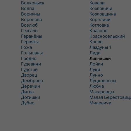
Волковыск
Ковали
Волпа
Козловичи
Ворняны
Козловщина
Вороново
Кореличи
Вселюб
Котловка
Гезгалы
Красное
Геранёны
Красносельский
Гервяты
Крево
Гожа
Лаздуны 1
Гольшаны
Лида
Гродно
Липнишки
Гудевичи
Лойки
Гудогай
Луки
Дворец
Лунно
Демброво
Луцковляны
Деречин
Любча
Дитва
Макаровцы
Дотишки
Малая Берестовиц
Дубно
Милевичи