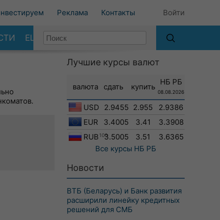
нвестируем
Реклама
Контакты
Войти
СТИ
ЕЩЕ
Лучшие курсы валют
НБ РБ
валюта
сдать
купить
льно
08.08.2026
нкоматов.
USD
2.9455
2.955
2.9386
EUR
3.4005
3.41
3.3908
RUB
100
3.5005
3.51
3.6365
Все курсы
НБ РБ
Новости
ВТБ (Беларусь) и Банк развития
расширили линейку кредитных
решений для СМБ