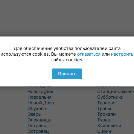
Минойты
Россь
Мир
Свислочь
Для обеспечения удобства пользователей сайта
Михалишки
Скидель
используются cookies. Вы можете
отказаться
или
настроить
Можейково
Скрибовцы
файлы cookies.
Мосты
Словатичи
Мосты Правые
Слоним
Принять
Нача
Сморгонь
Негневичи
Солы
Незбодичи
Сопоцкин
Новогрудок
Станция Ошмян
Новоельня
Субботники
Новый Двор
Тарново
Обухово
Трабы
Озеры
Трокели
Олекшицы
Турец
Острино
Хвиневичи
Островец
Цирин