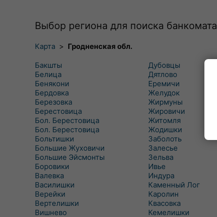
Выбор региона для поиска банкомата
Карта
>
Гродненская обл.
Бакшты
Дубовцы
Белица
Дятлово
Бенякони
Еремичи
Бердовка
Желудок
Березовка
Жирмуны
Берестовица
Жировичи
Бол. Берестовица
Житомля
Бол. Берестовица
Жодишки
Больтишки
Заболоть
Большие Жуховичи
Залесье
Большие Эйсмонты
Зельва
Боровики
Ивье
Валевка
Индура
Василишки
Каменный Лог
Верейки
Каролин
Вертелишки
Квасовка
Вишнево
Кемелишки