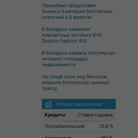
Приорбанк предоставит
бизнесу 6 месяцев бесплатных
платежей в 4 валютах
В Беларусь привезли
компактные хэтчбеки BYD
Dolphin Fashion 410
В Беларуси назвали популярную
интернет-площадку
недвижимости
На гольф-поле под Минском
открыли бесплатную лыжную
трассу
Лучшие предложения
Кредиты
Ставка годовых
Потребительский
10,8 %
Автокредит
16,1 %