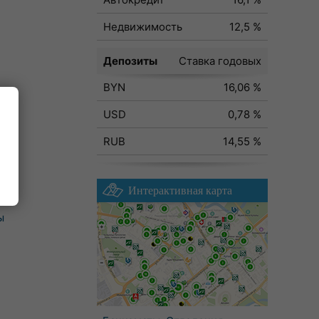
Недвижимость
12,5 %
Депозиты
Ставка годовых
BYN
16,06 %
USD
0,78 %
RUB
14,55 %
Интерактивная карта
ы