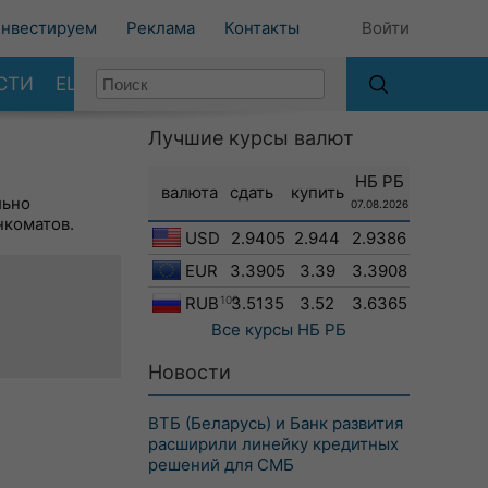
нвестируем
Реклама
Контакты
Войти
СТИ
ЕЩЕ
Лучшие курсы валют
НБ РБ
валюта
сдать
купить
льно
07.08.2026
нкоматов.
USD
2.9405
2.944
2.9386
EUR
3.3905
3.39
3.3908
RUB
100
3.5135
3.52
3.6365
Все курсы
НБ РБ
Новости
ВТБ (Беларусь) и Банк развития
расширили линейку кредитных
решений для СМБ