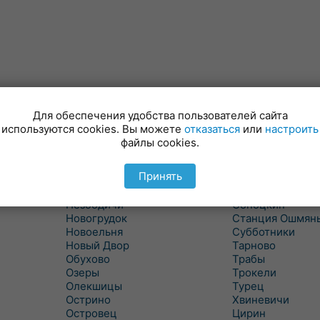
Минойты
Россь
Мир
Свислочь
Для обеспечения удобства пользователей сайта
Михалишки
Скидель
используются cookies. Вы можете
отказаться
или
настроить
Можейково
Скрибовцы
файлы cookies.
Мосты
Словатичи
Мосты Правые
Слоним
Принять
Нача
Сморгонь
Негневичи
Солы
Незбодичи
Сопоцкин
Новогрудок
Станция Ошмян
Новоельня
Субботники
Новый Двор
Тарново
Обухово
Трабы
Озеры
Трокели
Олекшицы
Турец
Острино
Хвиневичи
Островец
Цирин