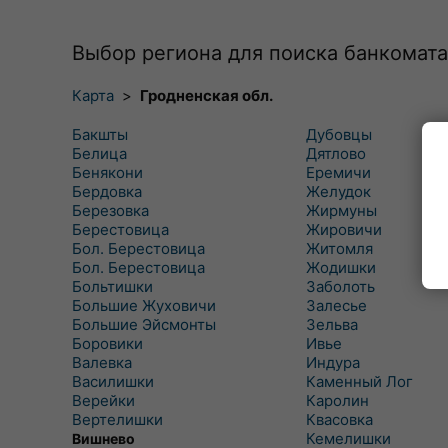
Выбор региона для поиска банкомата
Карта
>
Гродненская обл.
Бакшты
Дубовцы
Белица
Дятлово
Бенякони
Еремичи
Бердовка
Желудок
Березовка
Жирмуны
Берестовица
Жировичи
Бол. Берестовица
Житомля
Бол. Берестовица
Жодишки
Больтишки
Заболоть
Большие Жуховичи
Залесье
Большие Эйсмонты
Зельва
Боровики
Ивье
Валевка
Индура
Василишки
Каменный Лог
Верейки
Каролин
Вертелишки
Квасовка
Кемелишки
Вишнево