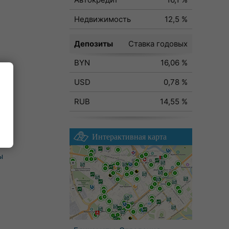
Недвижимость
12,5 %
Депозиты
Ставка годовых
BYN
16,06 %
USD
0,78 %
RUB
14,55 %
Интерактивная карта
ы