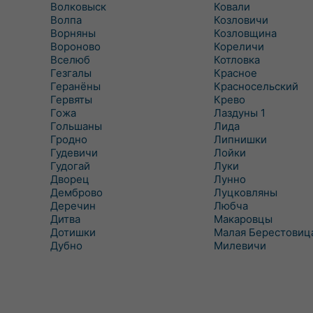
Волковыск
Ковали
Волпа
Козловичи
Ворняны
Козловщина
Вороново
Кореличи
Вселюб
Котловка
Гезгалы
Красное
Геранёны
Красносельский
Гервяты
Крево
Гожа
Лаздуны 1
Гольшаны
Лида
Гродно
Липнишки
Гудевичи
Лойки
Гудогай
Луки
Дворец
Лунно
Демброво
Луцковляны
Деречин
Любча
Дитва
Макаровцы
Дотишки
Малая Берестовиц
Дубно
Милевичи