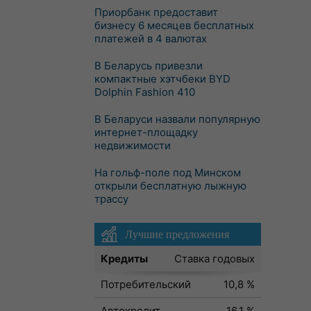
Приорбанк предоставит
бизнесу 6 месяцев бесплатных
платежей в 4 валютах
В Беларусь привезли
компактные хэтчбеки BYD
Dolphin Fashion 410
В Беларуси назвали популярную
интернет-площадку
недвижимости
На гольф-поле под Минском
открыли бесплатную лыжную
трассу
Лучшие предложения
Кредиты
Ставка годовых
Потребительский
10,8 %
Автокредит
16,1 %