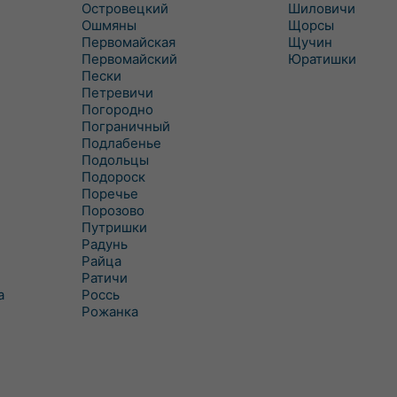
Островецкий
Шиловичи
Ошмяны
Щорсы
Первомайская
Щучин
Первомайский
Юратишки
Пески
Петревичи
Погородно
Пограничный
Подлабенье
Подольцы
Подороск
Поречье
Порозово
Путришки
Радунь
Райца
Ратичи
а
Роcсь
Рожанка