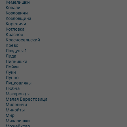
Кемелишки
Ковали
Козловичи
Козловщина
Кореличи
Котловка
Красное
Красносельский
Крево
Лаздуны 1
Лида
Липнишки
Лойки
Луки
Лунно
Луцковляны
Любча
Макаровцы
Малая Берестовица
Милевичи
Минойты
Мир
Михалишки
Можейково