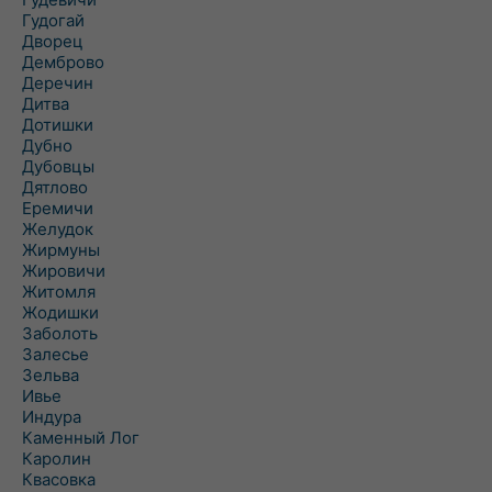
Гудогай
Дворец
Демброво
Деречин
Дитва
Дотишки
Дубно
Дубовцы
Дятлово
Еремичи
Желудок
Жирмуны
Жировичи
Житомля
Жодишки
Заболоть
Залесье
Зельва
Ивье
Индура
Каменный Лог
Каролин
Квасовка