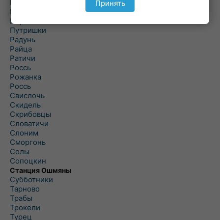
Подороск
Принять
Поречье
Порозово
Путришки
Радунь
Райца
Ратичи
Роcсь
Рожанка
Россь
Свислочь
Скидель
Скрибовцы
Словатичи
Слоним
Сморгонь
Солы
Сопоцкин
Станция Ошмяны
Субботники
Тарново
Трабы
Трокели
Турец