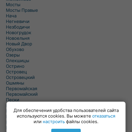
Мосты
Мосты Правые
Нача
Негневичи
Незбодичи
Новогрудок
Новоельня
Новый Двор
Обухово
Озеры
Олекшицы
Острино
Островец
Островецкий
Ошмяны
Первомайская
Первомайский
Пески
Петревичи
Для обеспечения удобства пользователей сайта
Погородно
используются cookies. Вы можете
отказаться
Пограничный
или
настроить
файлы cookies.
Подлабенье
Подольцы