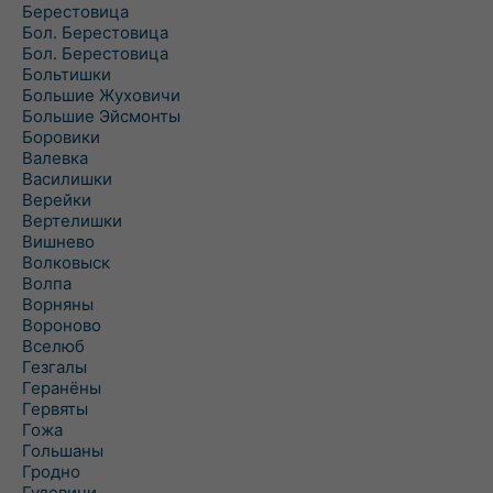
Берестовица
Бол. Берестовица
Бол. Берестовица
Больтишки
Большие Жуховичи
Большие Эйсмонты
Боровики
Валевка
Василишки
Верейки
Вертелишки
Вишнево
Волковыск
Волпа
Ворняны
Вороново
Вселюб
Гезгалы
Геранёны
Гервяты
Гожа
Гольшаны
Гродно
Гудевичи