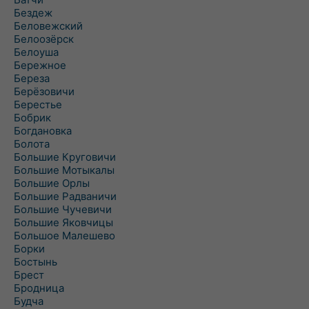
Бездеж
Беловежский
Белоозёрск
Белоуша
Бережное
Береза
Берёзовичи
Берестье
Бобрик
Богдановка
Болота
Большие Круговичи
Большие Мотыкалы
Большие Орлы
Большие Радваничи
Большие Чучевичи
Большие Яковчицы
Большое Малешево
Борки
Бостынь
Брест
Бродница
Будча