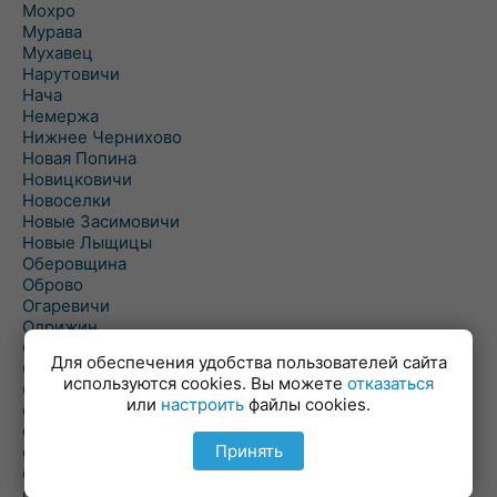
Мохро
Мурава
Мухавец
Нарутовичи
Нача
Немержа
Нижнее Чернихово
Новая Попина
Новицковичи
Новоселки
Новые Засимовичи
Новые Лыщицы
Оберовщина
Оброво
Огаревичи
Одрижин
Оздамичи
Для обеспечения удобства пользователей сайта
Озяты
используются cookies. Вы можете
отказаться
Олтуш
или
настроить
файлы cookies.
Ольманы
Ольпень
Принять
Ольшаны
Омельная
Ополь