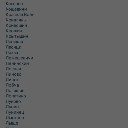
Коссово
Кошевичи
Красная Воля
Кривляны
Кривошин
Крошин
Крытышин
Ланская
Ласицк
Лахва
Лемешевичи
Ленинский
Лесная
Линово
Липск
Лобча
Логишин
Лопатино
Луково
Лунин
Лунинец
Лысково
Лыще