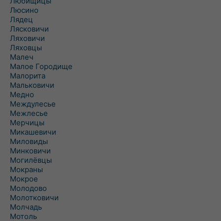
Любищицы
Люсино
Лядец
Лясковичи
Ляховичи
Ляховцы
Малеч
Малое Городище
Малорита
Мальковичи
Медно
Междулесье
Межлесье
Мерчицы
Микашевичи
Миловиды
Минковичи
Могилёвцы
Мокраны
Мокрое
Молодово
Молотковичи
Молчадь
Мотоль