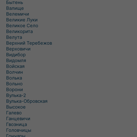
Бытень
Валище
Велемичи
Великие Луки
Великое Село
Великорита
Велута
Верхний Теребежов
Верховичи
Видибор
Видомля
Войская
Волчин
Волька
Вольно
Ворони
Вулька-2
Вулька-Обровская
Высокое
Галево
Ганцевичи
Гвозница
Головчицы
Гончары