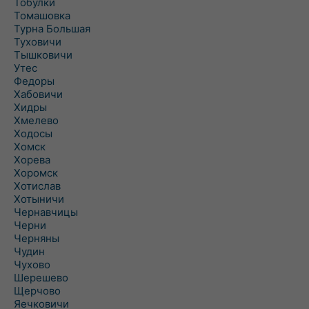
Тобулки
Томашовка
Турна Большая
Туховичи
Тышковичи
Утес
Федоры
Хабовичи
Хидры
Хмелево
Ходосы
Хомск
Хорева
Хоромск
Хотислав
Хотыничи
Чернавчицы
Черни
Черняны
Чудин
Чухово
Шерешево
Щерчово
Яечковичи