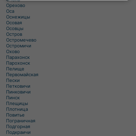
Орехово
Оса
Оснежицы
Осовая
Осовцы
Остров
Остромечево
Остромичи
Охово
Парахонск
Парохонск
Пелище
Первомайская
Пески
Петковичи
Пинковичи
Пинск
Плещицы
Плотница
Повитье
Пограничная
Подгорная
Подкраичи