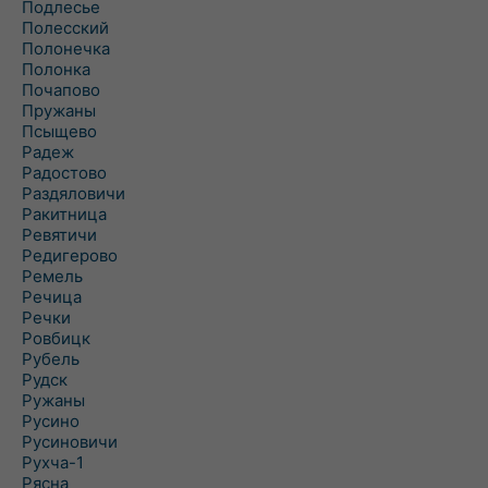
Подлесье
Полесский
Полонечка
Полонка
Почапово
Пружаны
Псыщево
Радеж
Радостово
Раздяловичи
Ракитница
Ревятичи
Редигерово
Ремель
Речица
Речки
Ровбицк
Рубель
Рудск
Ружаны
Русино
Русиновичи
Рухча-1
Рясна