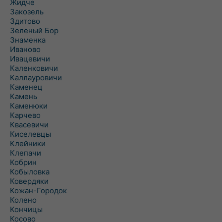
Жидче
Закозель
Здитово
Зеленый Бор
Знаменка
Иваново
Ивацевичи
Каленковичи
Каллауровичи
Каменец
Камень
Каменюки
Карчево
Квасевичи
Киселевцы
Клейники
Клепачи
Кобрин
Кобыловка
Ковердяки
Кожан-Городок
Колено
Кончицы
Косово