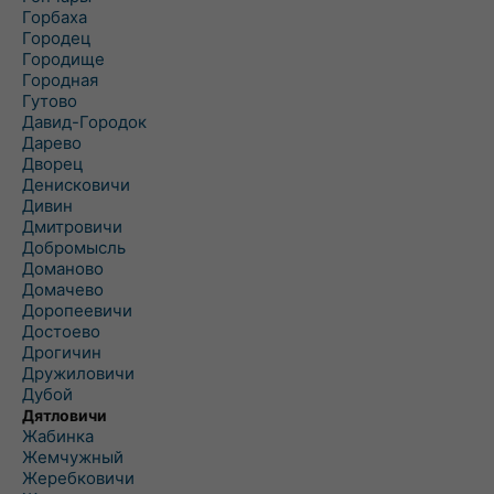
Горбаха
Городец
Городище
Городная
Гутово
Давид-Городок
Дарево
Дворец
Денисковичи
Дивин
Дмитровичи
Добромысль
Доманово
Домачево
Доропеевичи
Достоево
Дрогичин
Дружиловичи
Дубой
Дятловичи
Жабинка
Жемчужный
Жеребковичи