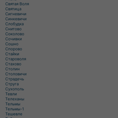
Святая Воля
Святица
Сигневичи
Синкевичи
Слобудка
Снитово
Соколово
Сочивки
Сошно
Спорово
Стайки
Староволя
Стахово
Столин
Столовичи
Страдечь
Струга
Сухополь
Тевли
Телеханы
Тельмы
Тельмы-1
Тешевле