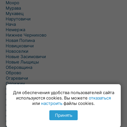
Мохро
Мурава
Мухавец
Нарутовичи
Нача
Немержа
Нижнее Чернихово
Новая Попина
Новицковичи
Новоселки
Новые Засимовичи
Новые Лыщицы
Оберовщина
Оброво
Огаревичи
Одрижин
Оздамичи
Для обеспечения удобства пользователей сайта
Озяты
используются cookies. Вы можете
отказаться
Олтуш
или
настроить
файлы cookies.
Ольманы
Ольпень
Принять
Ольшаны
Омельная
Ополь