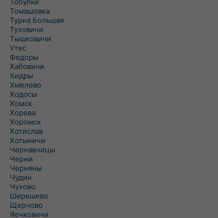
Тобулки
Томашовка
Турна Большая
Туховичи
Тышковичи
Утес
Федоры
Хабовичи
Хидры
Хмелево
Ходосы
Хомск
Хорева
Хоромск
Хотислав
Хотыничи
Чернавчицы
Черни
Черняны
Чудин
Чухово
Шерешево
Щерчово
Яечковичи