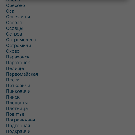
Орехово
Оса
Оснежицы
Осовая
Осовцы
Остров
Остромечево
Остромичи
Охово
Парахонск
Парохонск
Пелище
Первомайская
Пески
Петковичи
Пинковичи
Пинск
Плещицы
Плотница
Повитье
Пограничная
Подгорная
Подкраичи