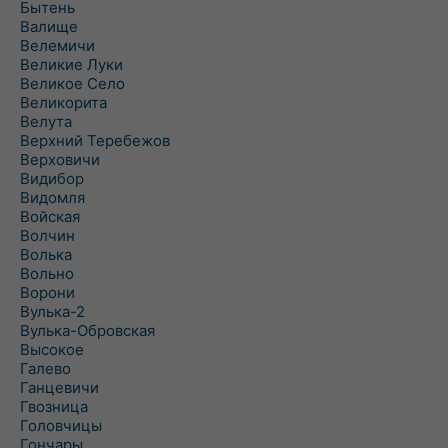
Бытень
Валище
Велемичи
Великие Луки
Великое Село
Великорита
Велута
Верхний Теребежов
Верховичи
Видибор
Видомля
Войская
Волчин
Волька
Вольно
Ворони
Вулька-2
Вулька-Обровская
Высокое
Галево
Ганцевичи
Гвозница
Головчицы
Гончары