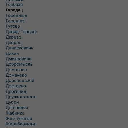
Горбаха
Городец
Городище
Городная
Гутово
Давид-Городок
Дарево
Дворец
Денисковичи
Дивин
Дмитровичи
Добромысль
Доманово
Домачево
Доропеевичи
Достоево
Дрогичин
Дружиловичи
Дубой
Дятловичи
Жабинка
Жемчужный
Жеребковичи