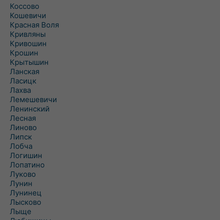
Коссово
Кошевичи
Красная Воля
Кривляны
Кривошин
Крошин
Крытышин
Ланская
Ласицк
Лахва
Лемешевичи
Ленинский
Лесная
Линово
Липск
Лобча
Логишин
Лопатино
Луково
Лунин
Лунинец
Лысково
Лыще