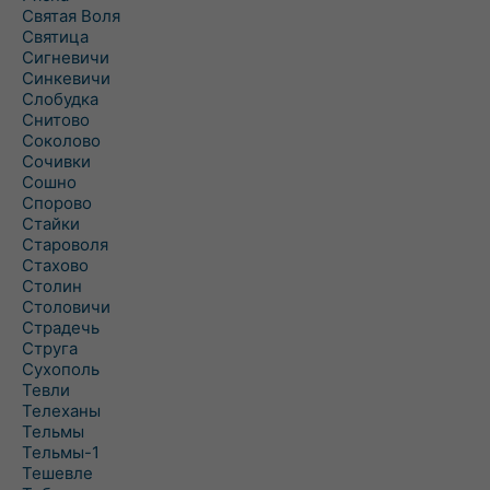
Святая Воля
Святица
Сигневичи
Синкевичи
Слобудка
Снитово
Соколово
Сочивки
Сошно
Спорово
Стайки
Староволя
Стахово
Столин
Столовичи
Страдечь
Струга
Сухополь
Тевли
Телеханы
Тельмы
Тельмы-1
Тешевле