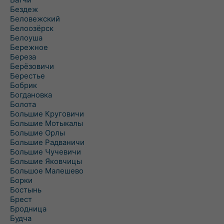
Бездеж
Беловежский
Белоозёрск
Белоуша
Бережное
Береза
Берёзовичи
Берестье
Бобрик
Богдановка
Болота
Большие Круговичи
Большие Мотыкалы
Большие Орлы
Большие Радваничи
Большие Чучевичи
Большие Яковчицы
Большое Малешево
Борки
Бостынь
Брест
Бродница
Будча