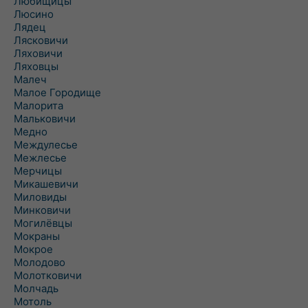
Любищицы
Люсино
Лядец
Лясковичи
Ляховичи
Ляховцы
Малеч
Малое Городище
Малорита
Мальковичи
Медно
Междулесье
Межлесье
Мерчицы
Микашевичи
Миловиды
Минковичи
Могилёвцы
Мокраны
Мокрое
Молодово
Молотковичи
Молчадь
Мотоль