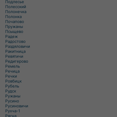
Подлесье
Полесский
Полонечка
Полонка
Почапово
Пружаны
Псыщево
Радеж
Радостово
Раздяловичи
Ракитница
Ревятичи
Редигерово
Ремель
Речица
Речки
Ровбицк
Рубель
Рудск
Ружаны
Русино
Русиновичи
Рухча-1
Рясна