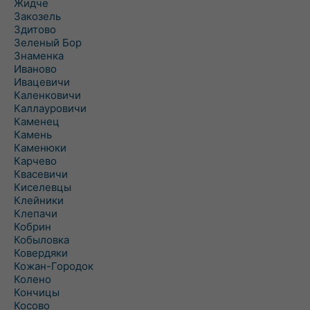
Жидче
Закозель
Здитово
Зеленый Бор
Знаменка
Иваново
Ивацевичи
Каленковичи
Каллауровичи
Каменец
Камень
Каменюки
Карчево
Квасевичи
Киселевцы
Клейники
Клепачи
Кобрин
Кобыловка
Ковердяки
Кожан-Городок
Колено
Кончицы
Косово