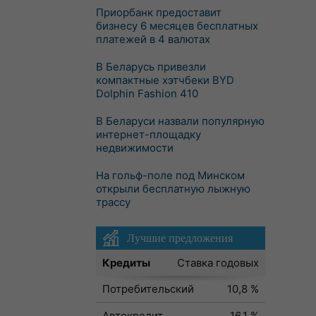
Приорбанк предоставит
бизнесу 6 месяцев бесплатных
платежей в 4 валютах
В Беларусь привезли
компактные хэтчбеки BYD
Dolphin Fashion 410
В Беларуси назвали популярную
интернет-площадку
недвижимости
На гольф-поле под Минском
открыли бесплатную лыжную
трассу
Лучшие предложения
Кредиты
Ставка годовых
Потребительский
10,8 %
Автокредит
16,1 %