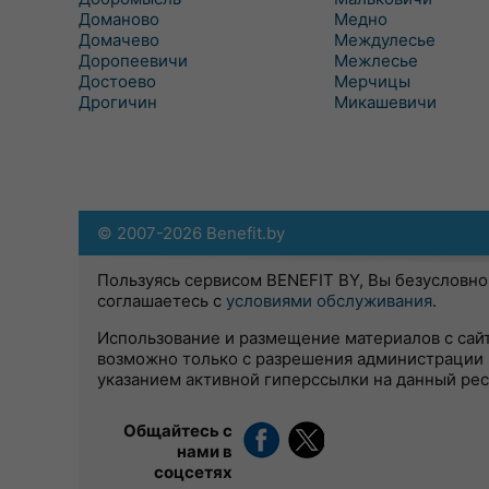
Доманово
Медно
Домачево
Междулесье
Доропеевичи
Межлесье
Достоево
Мерчицы
Дрогичин
Микашевичи
© 2007-2026 Benefit.by
Пользуясь сервисом BENEFIT BY, Вы безусловно
соглашаетесь с
условиями обслуживания
.
Использование и размещение материалов с сай
возможно только с разрешения администрации 
указанием активной гиперссылки на данный ре
Общайтесь с
нами в
соцсетях