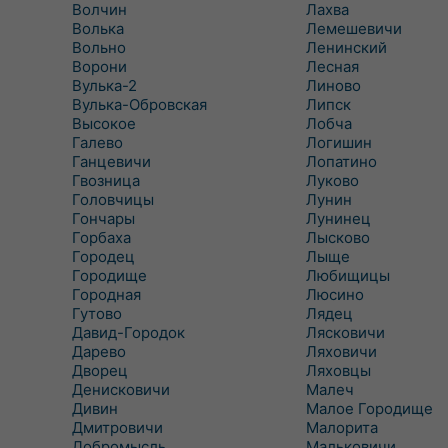
Волчин
Лахва
Волька
Лемешевичи
Вольно
Ленинский
Ворони
Лесная
Вулька-2
Линово
Вулька-Обровская
Липск
Высокое
Лобча
Галево
Логишин
Ганцевичи
Лопатино
Гвозница
Луково
Головчицы
Лунин
Гончары
Лунинец
Горбаха
Лысково
Городец
Лыще
Городище
Любищицы
Городная
Люсино
Гутово
Лядец
Давид-Городок
Лясковичи
Дарево
Ляховичи
Дворец
Ляховцы
Денисковичи
Малеч
Дивин
Малое Городище
Дмитровичи
Малорита
Добромысль
Мальковичи