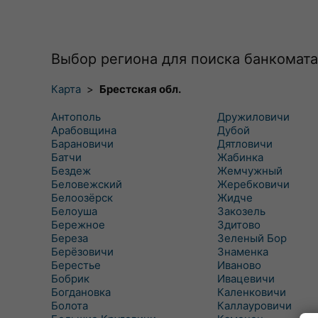
Выбор региона для поиска банкомата
Карта
>
Брестская обл.
Антополь
Дружиловичи
Арабовщина
Дубой
Барановичи
Дятловичи
Батчи
Жабинка
Бездеж
Жемчужный
Беловежский
Жеребковичи
Белоозёрск
Жидче
Белоуша
Закозель
Бережное
Здитово
Береза
Зеленый Бор
Берёзовичи
Знаменка
Берестье
Иваново
Бобрик
Ивацевичи
Богдановка
Каленковичи
Болота
Каллауровичи