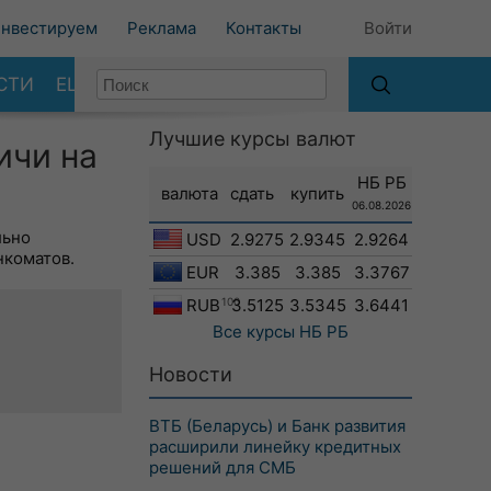
нвестируем
Реклама
Контакты
Войти
СТИ
ЕЩЕ
Лучшие курсы валют
ичи на
НБ РБ
валюта
сдать
купить
06.08.2026
льно
USD
2.9275
2.9345
2.9264
нкоматов.
EUR
3.385
3.385
3.3767
RUB
100
3.5125
3.5345
3.6441
Все курсы
НБ РБ
Новости
ВТБ (Беларусь) и Банк развития
расширили линейку кредитных
решений для СМБ