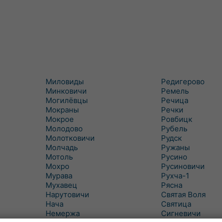
Миловиды
Редигерово
Минковичи
Ремель
Могилёвцы
Речица
Мокраны
Речки
Мокрое
Ровбицк
Молодово
Рубель
Молотковичи
Рудск
Молчадь
Ружаны
Мотоль
Русино
Мохро
Русиновичи
Мурава
Рухча-1
Мухавец
Рясна
Нарутовичи
Святая Воля
Нача
Святица
Немержа
Сигневичи