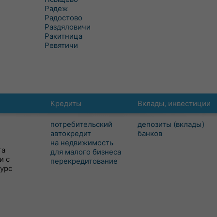
Радеж
Радостово
Раздяловичи
Ракитница
Ревятичи
Кредиты
Вклады, инвестиции
потребительский
депозиты (вклады)
автокредит
банков
на недвижимость
та
для малого бизнеса
и с
перекредитование
сурс