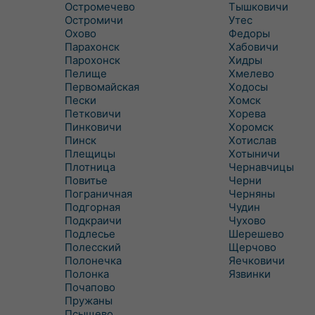
Остромечево
Тышковичи
Остромичи
Утес
Охово
Федоры
Парахонск
Хабовичи
Парохонск
Хидры
Пелище
Хмелево
Первомайская
Ходосы
Пески
Хомск
Петковичи
Хорева
Пинковичи
Хоромск
Пинск
Хотислав
Плещицы
Хотыничи
Плотница
Чернавчицы
Повитье
Черни
Пограничная
Черняны
Подгорная
Чудин
Подкраичи
Чухово
Подлесье
Шерешево
Полесский
Щерчово
Полонечка
Яечковичи
Полонка
Язвинки
Почапово
Пружаны
Псыщево