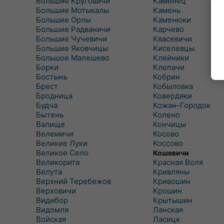
Большие Круговичи
Каменец
Большие Мотыкалы
Камень
Большие Орлы
Каменюки
Большие Радваничи
Карчево
Большие Чучевичи
Квасевичи
Большие Яковчицы
Киселевцы
Большое Малешево
Клейники
Борки
Клепачи
Бостынь
Кобрин
Брест
Кобыловка
Бродница
Ковердяки
Будча
Кожан-Городок
Бытень
Колено
Валище
Кончицы
Велемичи
Косово
Великие Луки
Коссово
Великое Село
Кошевичи
Великорита
Красная Воля
Велута
Кривляны
Верхний Теребежов
Кривошин
Верховичи
Крошин
Видибор
Крытышин
Видомля
Ланская
Войская
Ласицк