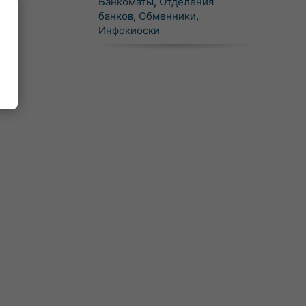
Банкоматы
,
Отделения
банков
,
Обменники
,
Инфокиоски