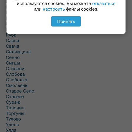
Погоща
используются cookies. Вы можете
отказаться
Подсвилье
или
настроить
файлы cookies.
Полоцк
Поставы
Принять
Прозороки
Россоны
Руба
Сарья
Свеча
Селявщина
Сенно
Ситцы
Славени
Слобода
Слободка
Смольяны
Старое Село
Стасево
Сураж
Толочин
Торгуны
Тулово
Удело
Улла