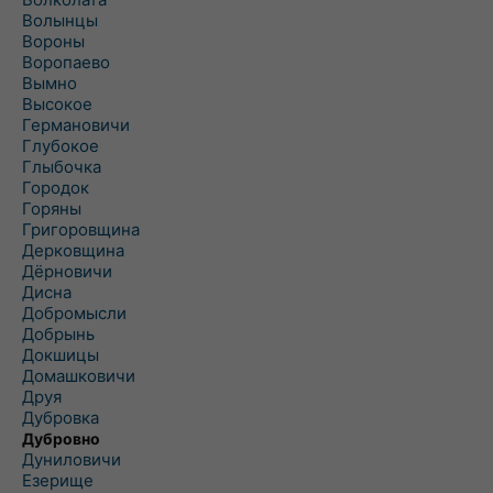
Волынцы
Вороны
Воропаево
Вымно
Высокое
Германовичи
Глубокое
Глыбочка
Городок
Горяны
Григоровщина
Дерковщина
Дёрновичи
Дисна
Добромысли
Добрынь
Докшицы
Домашковичи
Друя
Дубровка
Дубровно
Дуниловичи
Езерище