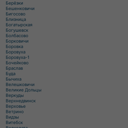
Берёзки
Бешенковичи
Бигосово
Близница
Богатырская
Богушевск
Болбасово
Борковичи
Боровка
Боровуха
Боровуха-1
Бочейково
Браслав
Буда
Бычиха
Велешковичи
Великие Дольцы
Веркуды
Верхнедвинск
Верховье
Ветрино
Видзы
Витебск
Волколата