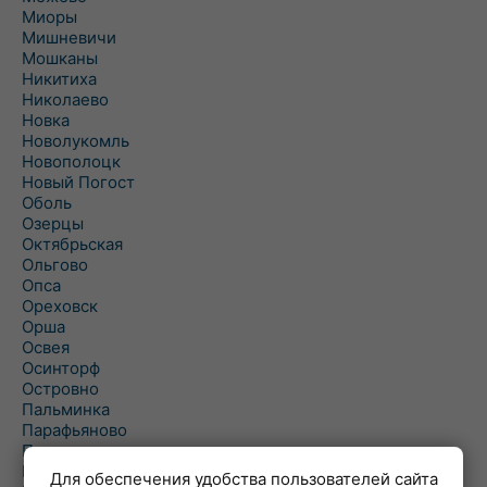
Миоры
Мишневичи
Мошканы
Никитиха
Николаево
Новка
Новолукомль
Новополоцк
Новый Погост
Оболь
Озерцы
Октябрьская
Ольгово
Опса
Ореховск
Орша
Освея
Осинторф
Островно
Пальминка
Парафьяново
Плисса
Повятье
Для обеспечения удобства пользователей сайта