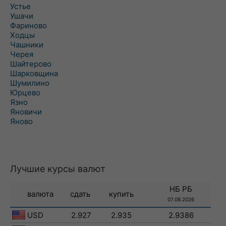
Устье
Ушачи
Фариново
Ходцы
Чашники
Черея
Шайтерово
Шарковщина
Шумилино
Юрцево
Язно
Яновичи
Яново
Лучшие курсы валют
НБ РБ
валюта
сдать
купить
07.08.2026
USD
2.927
2.935
2.9386