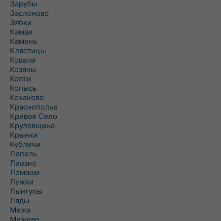
Зарубы
Заслоново
Зябки
Камаи
Камень
Клястицы
Ковали
Козяны
Копти
Копысь
Коханово
Краснополье
Кривое Село
Крулевщина
Крынки
Кубличи
Лепель
Лиозно
Ломаши
Лужки
Лынтупы
Ляды
Межа
Межево