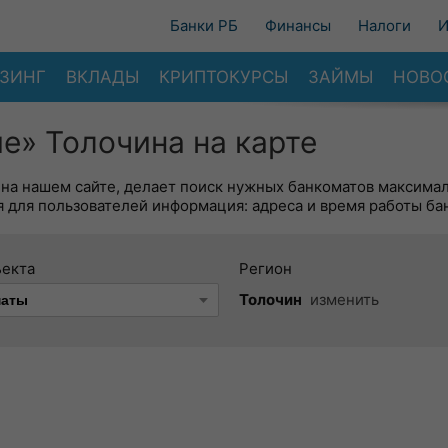
Банки РБ
Финансы
Налоги
И
ЗИНГ
ВКЛАДЫ
КРИПТОКУРСЫ
ЗАЙМЫ
НОВО
е» Толочина на карте
 на нашем сайте, делает поиск нужных банкоматов максима
 для пользователей информация: адреса и время работы ба
ъекта
Регион
Толочин
изменить