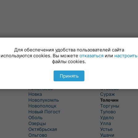
Лынтупы
Селявщина
Ляды
Сенно
Для обеспечения удобства пользователей сайта
Межа
Ситцы
используются cookies. Вы можете
отказаться
или
настроить
Межево
Славени
файлы cookies.
Миоры
Слобода
Мишневичи
Слободка
Принять
Мошканы
Смольяны
Никитиха
Старое Село
Николаево
Стасево
Новка
Сураж
Новолукомль
Толочин
Новополоцк
Торгуны
Новый Погост
Тулово
Оболь
Удело
Озерцы
Улла
Октябрьская
Устье
Ольгово
Ушачи