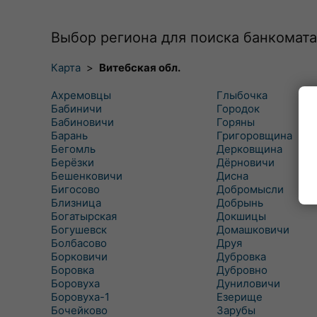
Выбор региона для поиска банкомата
Карта
>
Витебская обл.
Ахремовцы
Глыбочка
Бабиничи
Городок
Бабиновичи
Горяны
Барань
Григоровщина
Бегомль
Дерковщина
Берёзки
Дёрновичи
Бешенковичи
Дисна
Бигосово
Добромысли
Близница
Добрынь
Богатырская
Докшицы
Богушевск
Домашковичи
Болбасово
Друя
Борковичи
Дубровка
Боровка
Дубровно
Боровуха
Дуниловичи
Боровуха-1
Езерище
Бочейково
Зарубы