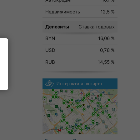
Недвижимость
12,5 %
Депозиты
Ставка годовых
BYN
16,06 %
USD
0,78 %
RUB
14,55 %
Интерактивная карта