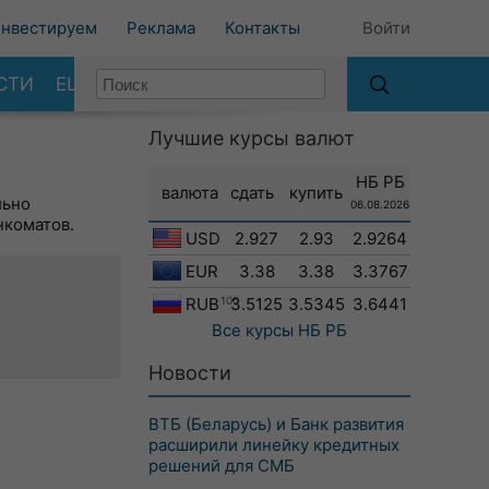
нвестируем
Реклама
Контакты
Войти
СТИ
ЕЩЕ
Лучшие курсы валют
НБ РБ
валюта
сдать
купить
льно
06.08.2026
нкоматов.
USD
2.927
2.93
2.9264
EUR
3.38
3.38
3.3767
RUB
100
3.5125
3.5345
3.6441
Все курсы
НБ РБ
Новости
ВТБ (Беларусь) и Банк развития
расширили линейку кредитных
решений для СМБ