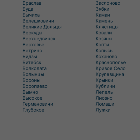
Браслав
Заслоново
Буда
Зябки
Бычиха
Камаи
Велешковичи
Камень
Великие Дольцы
Клястицы
Веркуды
Ковали
Верхнедвинск
Козяны
Верховье
Копти
Ветрино
Копысь
Видзы
Коханово
Витебск
Краснополье
Волколата
Кривое Село
Волынцы
Крулевщина
Вороны
Крынки
Воропаево
Кубличи
Вымно
Лепель
Высокое
Лиозно
Германовичи
Ломаши
Глубокое
Лужки