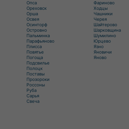
Опса
Фариново
Ореховск
Ходцы
Орша
Чашники
Освея
Черея
Осинторф
Шайтерово
Островно
Шарковщина
Пальминка
Шумилино
Парафьяново
Юрцево
Плисса
Язно
Повятье
Яновичи
Погоща
Яново
Подсвилье
Полоцк
Поставы
Прозороки
Россоны
Руба
Сарья
Свеча