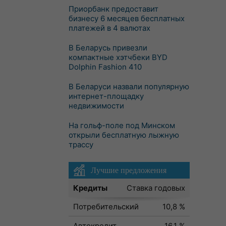
Приорбанк предоставит
бизнесу 6 месяцев бесплатных
платежей в 4 валютах
В Беларусь привезли
компактные хэтчбеки BYD
Dolphin Fashion 410
В Беларуси назвали популярную
интернет-площадку
недвижимости
На гольф-поле под Минском
открыли бесплатную лыжную
трассу
Лучшие предложения
Кредиты
Ставка годовых
Потребительский
10,8 %
Автокредит
16,1 %