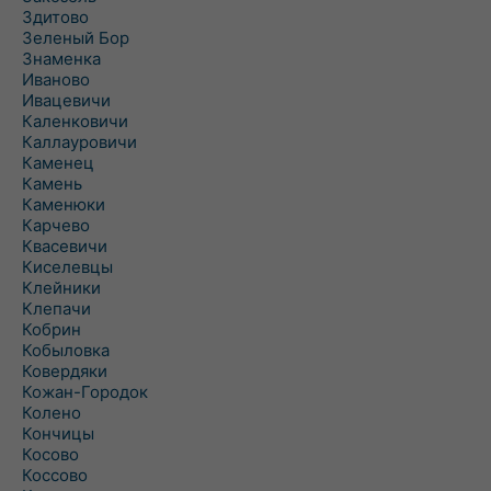
Здитово
Зеленый Бор
Знаменка
Иваново
Ивацевичи
Каленковичи
Каллауровичи
Каменец
Камень
Каменюки
Карчево
Квасевичи
Киселевцы
Клейники
Клепачи
Кобрин
Кобыловка
Ковердяки
Кожан-Городок
Колено
Кончицы
Косово
Коссово