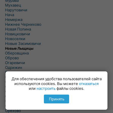
Мурава
Мухавец
Нарутовичи
Нача
Немержа
Нижнее Чернихово
Новая Попина
Новицковичи
Новоселки
Новые Засимовичи
Новые Лыщицы
Оберовщина
Оброво
Огаревичи
Одрижин
Оздамичи
Озяты
Для обеспечения удобства пользователей сайта
Олтуш
используются cookies. Вы можете
отказаться
Ольманы
или
настроить
файлы cookies.
Ольпень
Ольшаны
Принять
Омельная
Ополь
Орехово