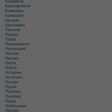
Кошевичи
Красная Воля
Кривляны
Кривошин
Крошин
Крытышин
Ланская
Ласицк
Лахва
Лемешевичи
Ленинский
Лесная
Линово
Липск
Лобча
Логишин
Лопатино
Луково
Лунин
Лунинец
Лысково
Лыще
Любищицы
Люсино