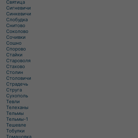
Святица
Сигневичи
Синкевичи
Слобудка
Снитово
Соколово
Сочивки
Сошно
Спорово
Стайки
Староволя
Стахово
Столин
Столовичи
Страдечь
Струга
Сухополь
Тевли
Телеханы
Тельмы
Тельмы-1
Тешевле
Тобулки
Томашовка