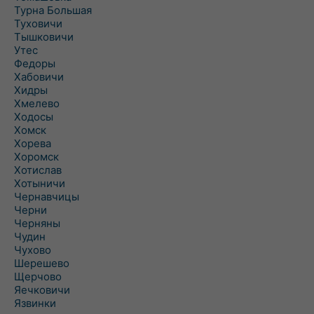
Турна Большая
Туховичи
Тышковичи
Утес
Федоры
Хабовичи
Хидры
Хмелево
Ходосы
Хомск
Хорева
Хоромск
Хотислав
Хотыничи
Чернавчицы
Черни
Черняны
Чудин
Чухово
Шерешево
Щерчово
Яечковичи
Язвинки