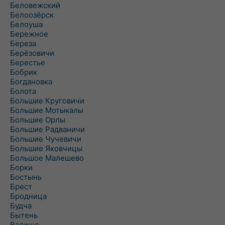
Беловежский
Белоозёрск
Белоуша
Бережное
Береза
Берёзовичи
Берестье
Бобрик
Богдановка
Болота
Большие Круговичи
Большие Мотыкалы
Большие Орлы
Большие Радваничи
Большие Чучевичи
Большие Яковчицы
Большое Малешево
Борки
Бостынь
Брест
Бродница
Будча
Бытень
Валище