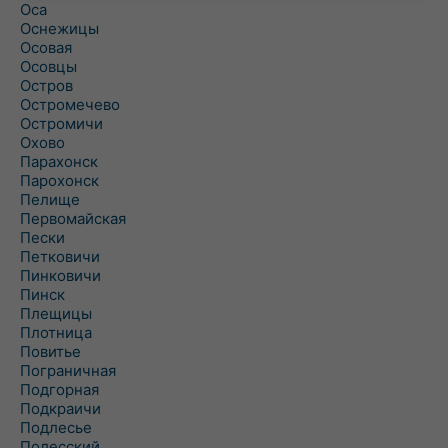
Оса
Оснежицы
Осовая
Осовцы
Остров
Остромечево
Остромичи
Охово
Парахонск
Парохонск
Пелище
Первомайская
Пески
Петковичи
Пинковичи
Пинск
Плещицы
Плотница
Повитье
Пограничная
Подгорная
Подкраичи
Подлесье
Полесский