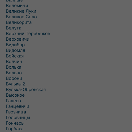
Велемичи
Великие Луки
Великое Село
Великорита
Велута
Верхний Теребежов
Верховичи
Видибор
Видомля
Войская
Волчин
Волька
Вольно
Ворони
Вулька-2
Вулька-Обровская
Высокое
Галево
Ганцевичи
Гвозница
Головчицы
Гончары
Горбаха