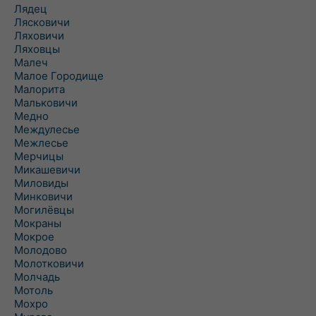
Лядец
Лясковичи
Ляховичи
Ляховцы
Малеч
Малое Городище
Малорита
Мальковичи
Медно
Междулесье
Межлесье
Мерчицы
Микашевичи
Миловиды
Минковичи
Могилёвцы
Мокраны
Мокрое
Молодово
Молотковичи
Молчадь
Мотоль
Мохро