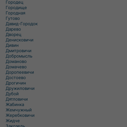
Городец
Городище
Городная
Гутово
Давид-Городок
Дарево
Дворец
Денисковичи
Дивин
Дмитровичи
Добромысль
Доманово
Домачево
Доропеевичи
Достоево
Дрогичин
Дружиловичи
Дубой
Дятловичи
Жабинка
Жемчужный
Жеребковичи
Жидче
Закозель