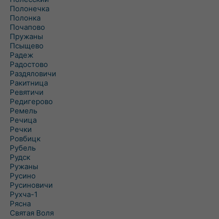
Полонечка
Полонка
Почапово
Пружаны
Псыщево
Радеж
Радостово
Раздяловичи
Ракитница
Ревятичи
Редигерово
Ремель
Речица
Речки
Ровбицк
Рубель
Рудск
Ружаны
Русино
Русиновичи
Рухча-1
Рясна
Святая Воля