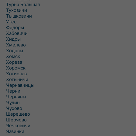
Турна Большая
Туховичи
Тышковичи
Утес
Федоры
Хабовичи
Хидры
Хмелево
Ходосы
Хомск
Хорева
Хоромск
Хотислав
Хотыничи
Чернавчицы
Черни
Черняны
Чудин
Чухово
Шерешево
Щерчово
Яечковичи
Язвинки