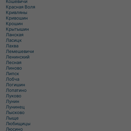
Кошевичи
Красная Воля
Кривляны
Кривошин
Крошин
Крытышин
Ланская
Ласицк
Лахва
Лемешевичи
Ленинский
Лесная
Линово
Липск
Лобча
Логишин
Лопатино
Луково
Лунин
Лунинец
Лысково
Лыще
Любищицы
Люсино