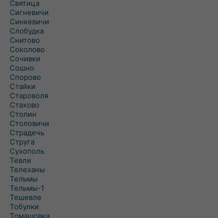
Святица
Сигневичи
Синкевичи
Слобудка
Снитово
Соколово
Сочивки
Сошно
Спорово
Стайки
Староволя
Стахово
Столин
Столовичи
Страдечь
Струга
Сухополь
Тевли
Телеханы
Тельмы
Тельмы-1
Тешевле
Тобулки
Томашовка