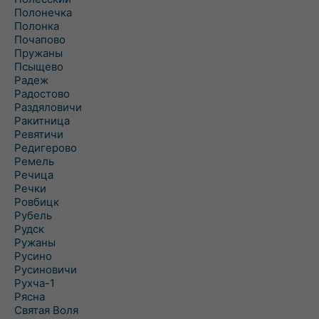
Полонечка
Полонка
Почапово
Пружаны
Псыщево
Радеж
Радостово
Раздяловичи
Ракитница
Ревятичи
Редигерово
Ремель
Речица
Речки
Ровбицк
Рубель
Рудск
Ружаны
Русино
Русиновичи
Рухча-1
Рясна
Святая Воля