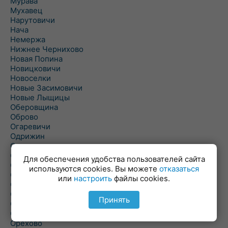
Мурава
Мухавец
Нарутовичи
Нача
Немержа
Нижнее Чернихово
Новая Попина
Новицковичи
Новоселки
Новые Засимовичи
Новые Лыщицы
Оберовщина
Оброво
Огаревичи
Одрижин
Оздамичи
Озяты
Для обеспечения удобства пользователей сайта
Олтуш
используются cookies. Вы можете
отказаться
Ольманы
или
настроить
файлы cookies.
Ольпень
Ольшаны
Принять
Омельная
Ополь
Орехово