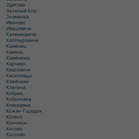
Здитово
Зеленый Бор
Знаменка
Иваново
Ивацевичи
Каленковичи
Каллауровичи
Каменец
Камень
Каменюки
Карчево
Квасевичи
Киселевцы
Клейники
Клепачи
Кобрин
Кобыловка
Ковердяки
Кожан-Городок
Колено
Кончицы
Косово
Коссово