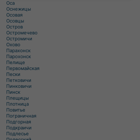
Оса
Оснежицы
Осовая
Осовцы
Остров
Остромечево
Остромичи
Охово
Парахонск
Парохонск
Пелище
Первомайская
Пески
Петковичи
Пинковичи
Пинск
Плещицы
Плотница
Повитье
Пограничная
Подгорная
Подкраичи
Подлесье
Полесский