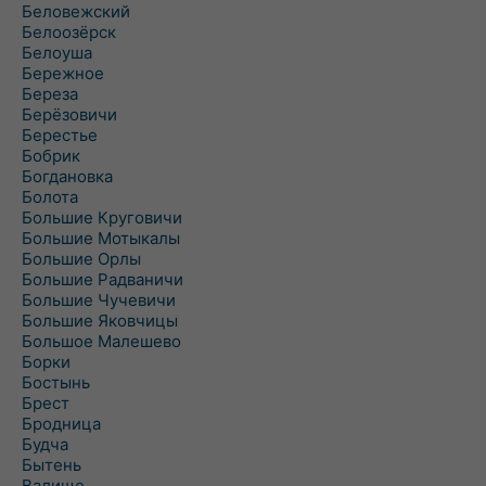
Беловежский
Белоозёрск
Белоуша
Бережное
Береза
Берёзовичи
Берестье
Бобрик
Богдановка
Болота
Большие Круговичи
Большие Мотыкалы
Большие Орлы
Большие Радваничи
Большие Чучевичи
Большие Яковчицы
Большое Малешево
Борки
Бостынь
Брест
Бродница
Будча
Бытень
Валище