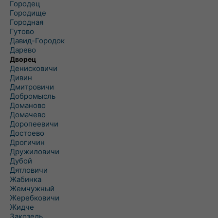
Городец
Городище
Городная
Гутово
Давид-Городок
Дарево
Дворец
Денисковичи
Дивин
Дмитровичи
Добромысль
Доманово
Домачево
Доропеевичи
Достоево
Дрогичин
Дружиловичи
Дубой
Дятловичи
Жабинка
Жемчужный
Жеребковичи
Жидче
Закозель