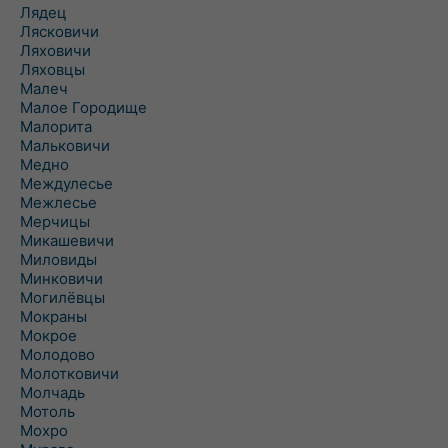
Лядец
Лясковичи
Ляховичи
Ляховцы
Малеч
Малое Городище
Малорита
Мальковичи
Медно
Междулесье
Межлесье
Мерчицы
Микашевичи
Миловиды
Минковичи
Могилёвцы
Мокраны
Мокрое
Молодово
Молотковичи
Молчадь
Мотоль
Мохро