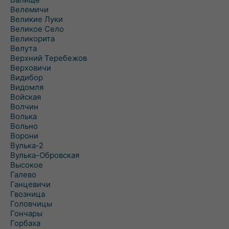
Велемичи
Великие Луки
Великое Село
Великорита
Велута
Верхний Теребежов
Верховичи
Видибор
Видомля
Войская
Волчин
Волька
Вольно
Ворони
Вулька-2
Вулька-Обровская
Высокое
Галево
Ганцевичи
Гвозница
Головчицы
Гончары
Горбаха