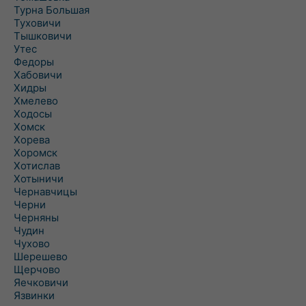
Турна Большая
Туховичи
Тышковичи
Утес
Федоры
Хабовичи
Хидры
Хмелево
Ходосы
Хомск
Хорева
Хоромск
Хотислав
Хотыничи
Чернавчицы
Черни
Черняны
Чудин
Чухово
Шерешево
Щерчово
Яечковичи
Язвинки