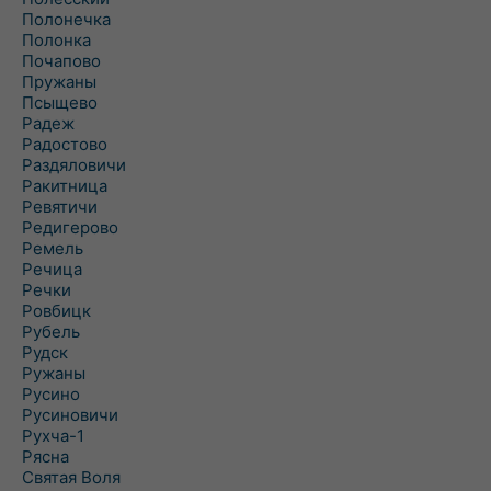
Полонечка
Полонка
Почапово
Пружаны
Псыщево
Радеж
Радостово
Раздяловичи
Ракитница
Ревятичи
Редигерово
Ремель
Речица
Речки
Ровбицк
Рубель
Рудск
Ружаны
Русино
Русиновичи
Рухча-1
Рясна
Святая Воля