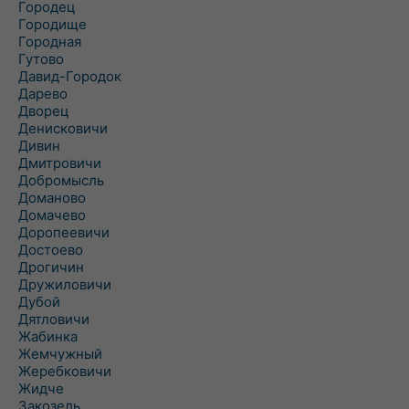
Городец
Городище
Городная
Гутово
Давид-Городок
Дарево
Дворец
Денисковичи
Дивин
Дмитровичи
Добромысль
Доманово
Домачево
Доропеевичи
Достоево
Дрогичин
Дружиловичи
Дубой
Дятловичи
Жабинка
Жемчужный
Жеребковичи
Жидче
Закозель