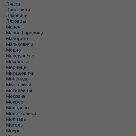
Лядец
Лясковичи
Ляховичи
Ляховцы
Малеч
Малое Городище
Малорита
Мальковичи
Медно
Междулесье
Межлесье
Мерчицы
Микашевичи
Миловиды
Минковичи
Могилёвцы
Мокраны
Мокрое
Молодово
Молотковичи
Молчадь
Мотоль
Мохро