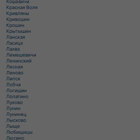
Кошевичи
Красная Воля
Кривляны
Кривошин
Крошин
Крытышин
Ланская
Ласицк
Лахва
Лемешевичи
Ленинский
Лесная
Линово
Липск
Лобча
Логишин
Лопатино
Луково
Лунин
Лунинец
Лысково
Лыще
Любищицы
Люсино