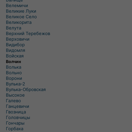
Велемичи
Великие Луки
Великое Село
Великорита
Велута
Верхний Теребежов
Верховичи
Видибор
Видомля
Войская
Волчин
Волька
Вольно
Ворони
Вулька-2
Вулька-Обровская
Высокое
Галево
Ганцевичи
Гвозница
Головчицы
Гончары
Горбаха