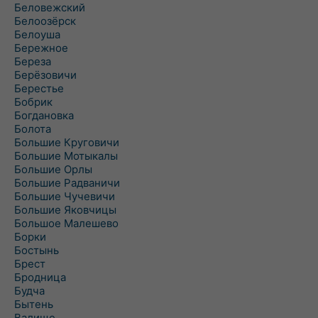
Беловежский
Белоозёрск
Белоуша
Бережное
Береза
Берёзовичи
Берестье
Бобрик
Богдановка
Болота
Большие Круговичи
Большие Мотыкалы
Большие Орлы
Большие Радваничи
Большие Чучевичи
Большие Яковчицы
Большое Малешево
Борки
Бостынь
Брест
Бродница
Будча
Бытень
Валище