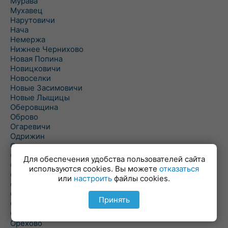
Мурава
Мухавец
Нарутовичи
Нача
Немержа
Нижнее Чернихово
Новая Попина
Новицковичи
Новоселки
Новые Засимовичи
Новые Лыщицы
Оберовщина
Оброво
Огаревичи
Одрижин
Оздамичи
Озяты
Для обеспечения удобства пользователей сайта
Олтуш
используются cookies. Вы можете
отказаться
Ольманы
или
настроить
файлы cookies.
Ольпень
Ольшаны
Принять
Омельная
Ополь
Орехово