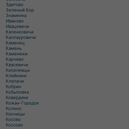
Здитово
Зеленый Бор
Знаменка
Иваново
Ивацевичи
Каленковичи
Каллауровичи
Каменец
Камень
Каменюки
Карчево
Квасевичи
Киселевцы
Клейники
Клепачи
Кобрин
Кобыловка
Ковердяки
Кожан-Городок
Колено
Кончицы
Косово
Коссово