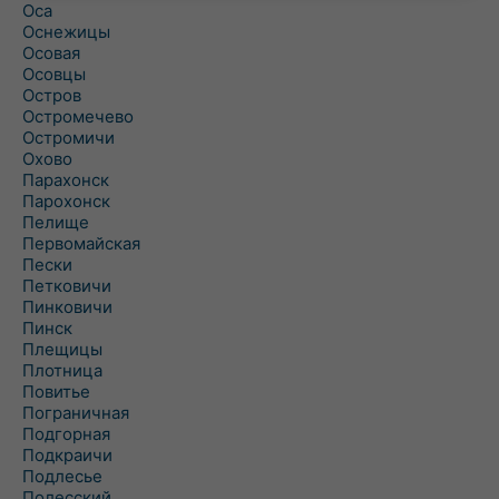
Оса
Оснежицы
Осовая
Осовцы
Остров
Остромечево
Остромичи
Охово
Парахонск
Парохонск
Пелище
Первомайская
Пески
Петковичи
Пинковичи
Пинск
Плещицы
Плотница
Повитье
Пограничная
Подгорная
Подкраичи
Подлесье
Полесский