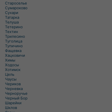
Староселье
Сумароково
Сухари
Татарка
Телуша
Тетерино
Техтин
Трилесино
Туголица
Тупичино
Фащевка
Хацковичи
Химы
Ходосы
Хотимск
Цель
Чаусы
Чериков
Черневка
Черноручье
Черный Бор
Шарейки
Шклов