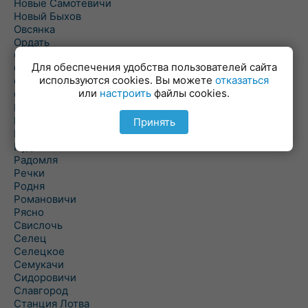
Новые Самотевичи
Новый Быхов
Овсянка
Ордать
Ореховка
Для обеспечения удобства пользователей сайта
Осиновка
используются cookies. Вы можете
отказаться
Осиповичи
или
настроить
файлы cookies.
Осово
Павловичи
Паршино
Принять
Петуховка
Пудовня
Радомля
Речки
Родня
Романовичи
Рясно
Свислочь
Селец
Селецкое
Семукачи
Сидоровичи
Славгород
Станция Лотва