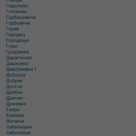
Годылево
Головчин
Горбацевичи
Горбовичи
Горки
Городец
Городище
Горы
Гродзянка
Дараганово
Дашковка
Дмитриевка 1
Добосна
Добрая
Долгое
Дрибин
Дричин
Дужевка
Езеры
Елизово
Жиличи
Забелышин
Забычанье