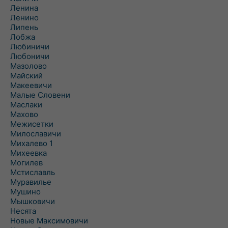
Ленина
Ленино
Липень
Лобжа
Любиничи
Любоничи
Мазолово
Майский
Макеевичи
Малые Словени
Маслаки
Махово
Межисетки
Милославичи
Михалево 1
Михеевка
Могилев
Мстиславль
Муравилье
Мушино
Мышковичи
Несята
Новые Максимовичи