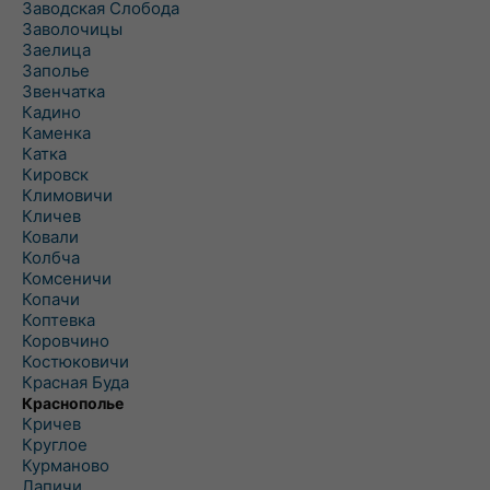
Заводская Слобода
Заволочицы
Заелица
Заполье
Звенчатка
Кадино
Каменка
Катка
Кировск
Климовичи
Кличев
Ковали
Колбча
Комсеничи
Копачи
Коптевка
Коровчино
Костюковичи
Красная Буда
Краснополье
Кричев
Круглое
Курманово
Лапичи