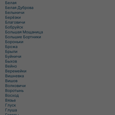
Белая
Белая Дуброва
Белыничи
Берёзки
Благовичи
Бобруйск
Большая Мощаница
Большие Бортники
Бороньки
Брожа
Брыли
Буйничи
Быхов
Вейно
Веремейки
Вишневка
Вишов
Волковичи
Воротынь
Восход
Вязье
Глуск
Глуша
Говяды