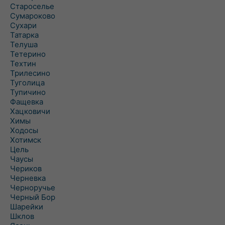
Староселье
Сумароково
Сухари
Татарка
Телуша
Тетерино
Техтин
Трилесино
Туголица
Тупичино
Фащевка
Хацковичи
Химы
Ходосы
Хотимск
Цель
Чаусы
Чериков
Черневка
Черноручье
Черный Бор
Шарейки
Шклов