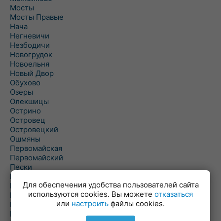
Мосты
Мосты Правые
Нача
Негневичи
Незбодичи
Новогрудок
Новоельня
Новый Двор
Обухово
Озеры
Олекшицы
Острино
Островец
Островецкий
Ошмяны
Первомайская
Первомайский
Пески
Петревичи
Для обеспечения удобства пользователей сайта
Погородно
используются cookies. Вы можете
отказаться
Пограничный
или
настроить
файлы cookies.
Подлабенье
Подольцы