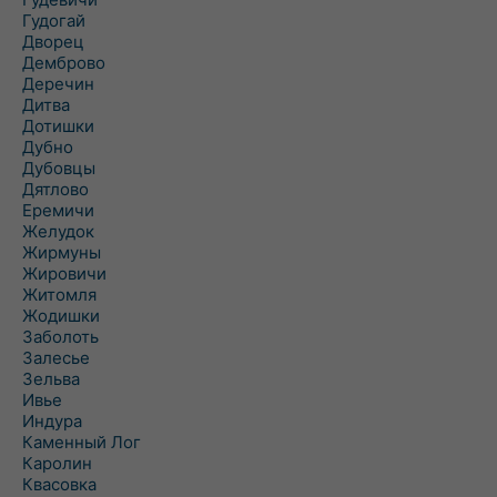
Гудогай
Дворец
Демброво
Деречин
Дитва
Дотишки
Дубно
Дубовцы
Дятлово
Еремичи
Желудок
Жирмуны
Жировичи
Житомля
Жодишки
Заболоть
Залесье
Зельва
Ивье
Индура
Каменный Лог
Каролин
Квасовка