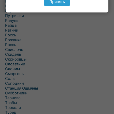
Подороск
Принять
Поречье
Порозово
Путришки
Радунь
Райца
Ратичи
Роcсь
Рожанка
Россь
Свислочь
Скидель
Скрибовцы
Словатичи
Слоним
Сморгонь
Солы
Сопоцкин
Станция Ошмяны
Субботники
Тарново
Трабы
Трокели
Турец