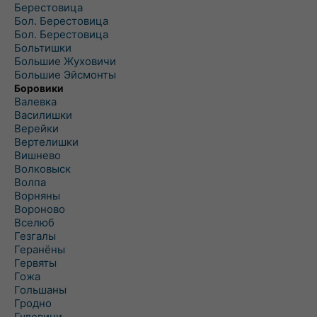
Берестовица
Бол. Берестовица
Бол. Берестовица
Больтишки
Большие Жуховичи
Большие Эйсмонты
Боровики
Валевка
Василишки
Верейки
Вертелишки
Вишнево
Волковыск
Волпа
Ворняны
Вороново
Вселюб
Гезгалы
Геранёны
Гервяты
Гожа
Гольшаны
Гродно
Гудевичи