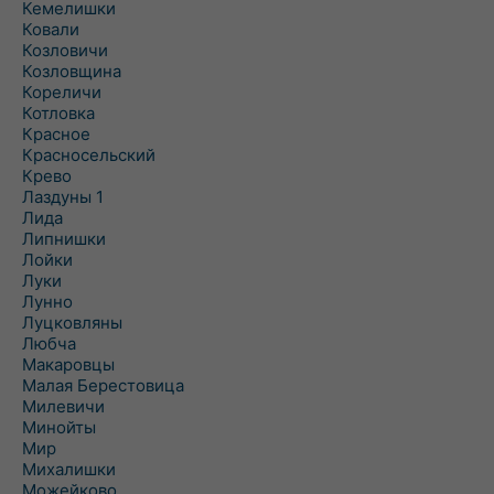
Кемелишки
Ковали
Козловичи
Козловщина
Кореличи
Котловка
Красное
Красносельский
Крево
Лаздуны 1
Лида
Липнишки
Лойки
Луки
Лунно
Луцковляны
Любча
Макаровцы
Малая Берестовица
Милевичи
Минойты
Мир
Михалишки
Можейково