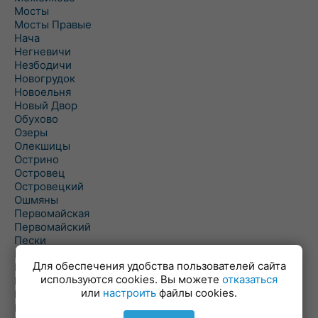
Мосты
Мосты Правые
Нача
Негневичи
Незбодичи
Новогрудок
Новоельня
Новый Двор
Обухово
Озеры
Олекшицы
Острино
Островец
Островецкий
Ошмяны
Первомайская
Первомайский
Пески
Петревичи
Для обеспечения удобства пользователей сайта
Погородно
используются cookies. Вы можете
отказаться
Пограничный
или
настроить
файлы cookies.
Подлабенье
Подольцы