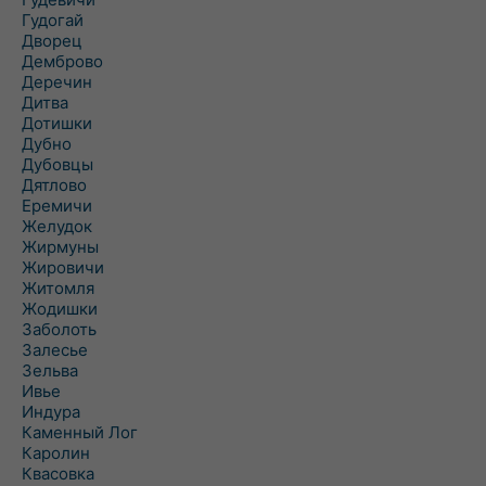
Гудогай
Дворец
Демброво
Деречин
Дитва
Дотишки
Дубно
Дубовцы
Дятлово
Еремичи
Желудок
Жирмуны
Жировичи
Житомля
Жодишки
Заболоть
Залесье
Зельва
Ивье
Индура
Каменный Лог
Каролин
Квасовка