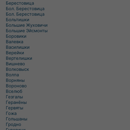
Берестовица
Бол. Берестовица
Бол. Берестовица
Больтишки
Большие Жуховичи
Большие Эйсмонты
Боровики
Валевка
Василишки
Верейки
Вертелишки
Вишнево
Волковыск
Волпа
Ворняны
Вороново
Вселюб
Гезгалы
Геранёны
Гервяты
Гожа
Гольшаны
Гродно
Гудевичи