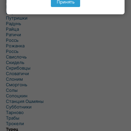
Подороск
Принять
Поречье
Порозово
Путришки
Радунь
Райца
Ратичи
Роcсь
Рожанка
Россь
Свислочь
Скидель
Скрибовцы
Словатичи
Слоним
Сморгонь
Солы
Сопоцкин
Станция Ошмяны
Субботники
Тарново
Трабы
Трокели
Турец