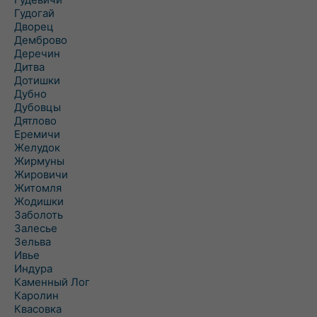
Гудогай
Дворец
Демброво
Деречин
Дитва
Дотишки
Дубно
Дубовцы
Дятлово
Еремичи
Желудок
Жирмуны
Жировичи
Житомля
Жодишки
Заболоть
Залесье
Зельва
Ивье
Индура
Каменный Лог
Каролин
Квасовка