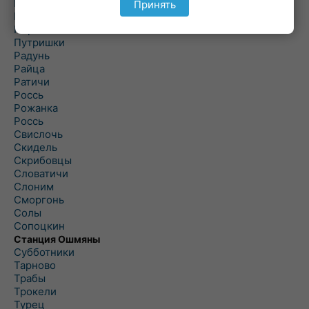
Подороск
Принять
Поречье
Порозово
Путришки
Радунь
Райца
Ратичи
Роcсь
Рожанка
Россь
Свислочь
Скидель
Скрибовцы
Словатичи
Слоним
Сморгонь
Солы
Сопоцкин
Станция Ошмяны
Субботники
Тарново
Трабы
Трокели
Турец