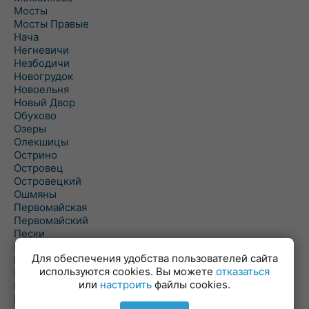
Мосты
Мосты Правые
Нача
Негневичи
Незбодичи
Новогрудок
Новоельня
Новый Двор
Обухово
Озеры
Олекшицы
Острино
Островец
Островецкий
Ошмяны
Первомайская
Первомайский
Пески
Петревичи
Для обеспечения удобства пользователей сайта
Погородно
используются cookies. Вы можете
отказаться
Пограничный
или
настроить
файлы cookies.
Подлабенье
Подольцы