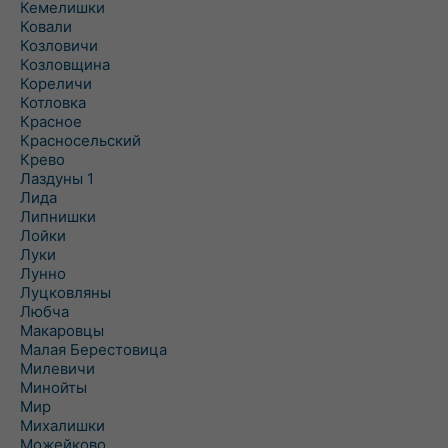
Кемелишки
Ковали
Козловичи
Козловщина
Кореличи
Котловка
Красное
Красносельский
Крево
Лаздуны 1
Лида
Липнишки
Лойки
Луки
Лунно
Луцковляны
Любча
Макаровцы
Малая Берестовица
Милевичи
Минойты
Мир
Михалишки
Можейково