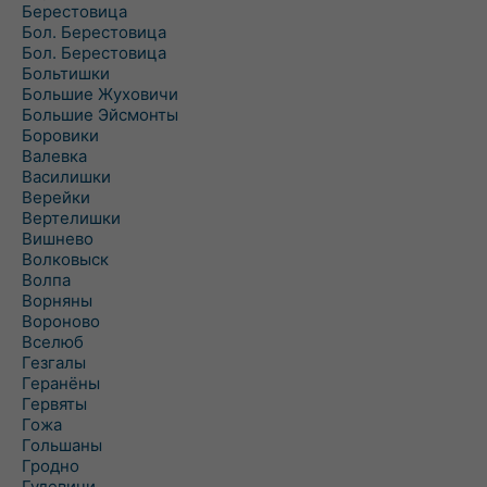
Берестовица
Бол. Берестовица
Бол. Берестовица
Больтишки
Большие Жуховичи
Большие Эйсмонты
Боровики
Валевка
Василишки
Верейки
Вертелишки
Вишнево
Волковыск
Волпа
Ворняны
Вороново
Вселюб
Гезгалы
Геранёны
Гервяты
Гожа
Гольшаны
Гродно
Гудевичи