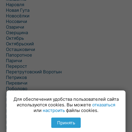
Наровля
Новая Гута
Новосёлки
Носовичи
Озаричи
Озерщина
Октябрь
Октябрьский
Осташковичи
Папоротное
Паричи
Перерост
Перетрутовский Воротын
Петриков
Пиревичи
Поболово
Поколюбичи
Для обеспечения удобства пользователей сайта
Полесье
используются cookies. Вы можете
отказаться
Птичь
или
настроить
файлы cookies.
Речица
Ровенская Слобода
Рогачев
Принять
Рогинь