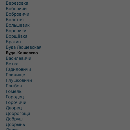
Березовка
Бобовичи
Бобровичи
Болотня
Большевик
Боровики
Борщёвка
Брагин
Буда Люшевская
Буда-Кошелево
Василевичи
Ветка
Гадиловичи
Глинище
Глушковичи
Глыбов
Гомель
Городец
Горочичи
Дворец
Доброгоща
Добруш
Добрынь
Довск