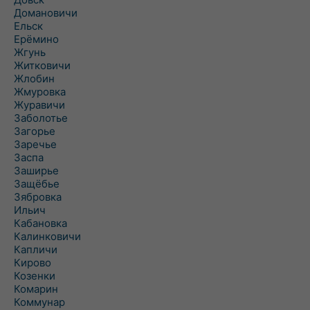
Домановичи
Ельск
Ерёмино
Жгунь
Житковичи
Жлобин
Жмуровка
Журавичи
Заболотье
Загорье
Заречье
Заспа
Заширье
Защёбье
Зябровка
Ильич
Кабановка
Калинковичи
Капличи
Кирово
Козенки
Комарин
Коммунар