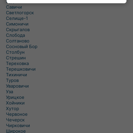
Рудня
Савичи
Светлогорск
Селище-1
Симоничи
Скрыгалов
Слобода
Солтаново
Сосновый Бор
Столбун
Стрешин
Тереховка
Терешковичи
Тихиничи
Туров
Уваровичи
Уза
Урицкое
Хойники
Хутор
Червоное
Чечерск
Чирковичи
Широкое