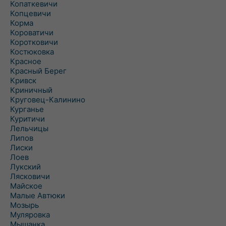
Копаткевичи
Копцевичи
Корма
Короватичи
Коротковичи
Костюковка
Красное
Красный Берег
Кривск
Криничный
Круговец-Калинино
Курганье
Куритичи
Лельчицы
Липов
Лиски
Лоев
Лукский
Лясковичи
Майское
Малые Автюки
Мозырь
Муляровка
Мышанка