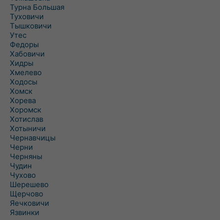
Турна Большая
Туховичи
Тышковичи
Утес
Федоры
Хабовичи
Хидры
Хмелево
Ходосы
Хомск
Хорева
Хоромск
Хотислав
Хотыничи
Чернавчицы
Черни
Черняны
Чудин
Чухово
Шерешево
Щерчово
Яечковичи
Язвинки