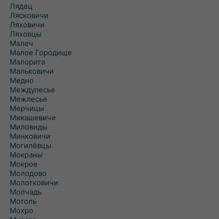
Лядец
Лясковичи
Ляховичи
Ляховцы
Малеч
Малое Городище
Малорита
Мальковичи
Медно
Междулесье
Межлесье
Мерчицы
Микашевичи
Миловиды
Минковичи
Могилёвцы
Мокраны
Мокрое
Молодово
Молотковичи
Молчадь
Мотоль
Мохро