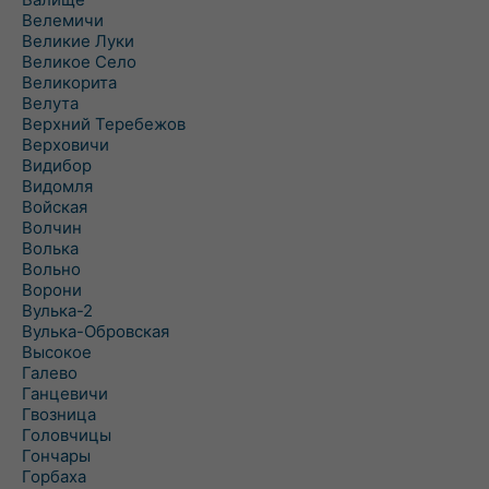
Велемичи
Великие Луки
Великое Село
Великорита
Велута
Верхний Теребежов
Верховичи
Видибор
Видомля
Войская
Волчин
Волька
Вольно
Ворони
Вулька-2
Вулька-Обровская
Высокое
Галево
Ганцевичи
Гвозница
Головчицы
Гончары
Горбаха