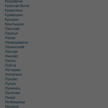
Кошевичи
Красная Воля
Кривляны
Кривошин
Крошин
Крытышин
Ланская
Ласицк
Лахва
Лемешевичи
Ленинский
Лесная
Линово
Липск
Лобча
Логишин
Лопатино
Луково
Лунин
Лунинец
Лысково
Лыще
Любищицы
Люсино