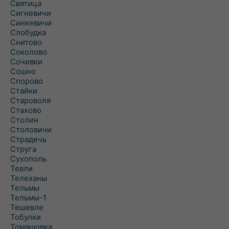
Святица
Сигневичи
Синкевичи
Слобудка
Снитово
Соколово
Сочивки
Сошно
Спорово
Стайки
Староволя
Стахово
Столин
Столовичи
Страдечь
Струга
Сухополь
Тевли
Телеханы
Тельмы
Тельмы-1
Тешевле
Тобулки
Томашовка