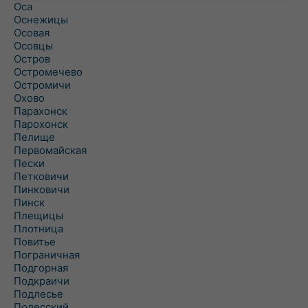
Оса
Оснежицы
Осовая
Осовцы
Остров
Остромечево
Остромичи
Охово
Парахонск
Парохонск
Пелище
Первомайская
Пески
Петковичи
Пинковичи
Пинск
Плещицы
Плотница
Повитье
Пограничная
Подгорная
Подкраичи
Подлесье
Полесский