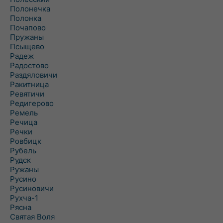
Полонечка
Полонка
Почапово
Пружаны
Псыщево
Радеж
Радостово
Раздяловичи
Ракитница
Ревятичи
Редигерово
Ремель
Речица
Речки
Ровбицк
Рубель
Рудск
Ружаны
Русино
Русиновичи
Рухча-1
Рясна
Святая Воля