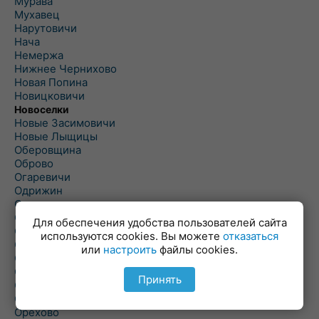
Мурава
Мухавец
Нарутовичи
Нача
Немержа
Нижнее Чернихово
Новая Попина
Новицковичи
Новоселки
Новые Засимовичи
Новые Лыщицы
Оберовщина
Оброво
Огаревичи
Одрижин
Оздамичи
Озяты
Для обеспечения удобства пользователей сайта
Олтуш
используются cookies. Вы можете
отказаться
Ольманы
или
настроить
файлы cookies.
Ольпень
Ольшаны
Принять
Омельная
Ополь
Орехово