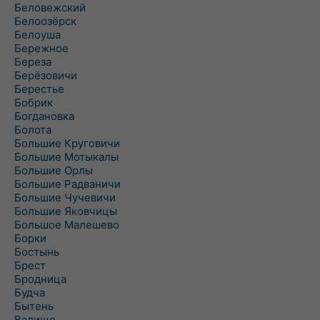
Беловежский
Белоозёрск
Белоуша
Бережное
Береза
Берёзовичи
Берестье
Бобрик
Богдановка
Болота
Большие Круговичи
Большие Мотыкалы
Большие Орлы
Большие Радваничи
Большие Чучевичи
Большие Яковчицы
Большое Малешево
Борки
Бостынь
Брест
Бродница
Будча
Бытень
Валище