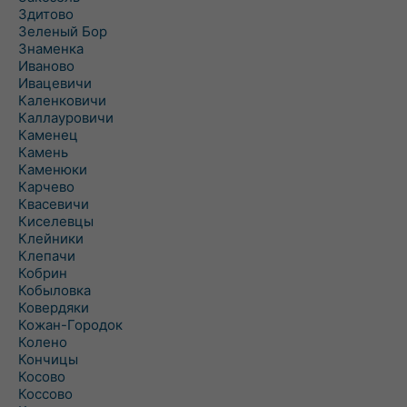
Здитово
Зеленый Бор
Знаменка
Иваново
Ивацевичи
Каленковичи
Каллауровичи
Каменец
Камень
Каменюки
Карчево
Квасевичи
Киселевцы
Клейники
Клепачи
Кобрин
Кобыловка
Ковердяки
Кожан-Городок
Колено
Кончицы
Косово
Коссово