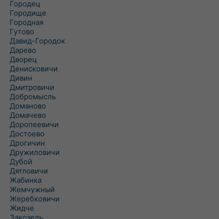
Городец
Городище
Городная
Гутово
Давид-Городок
Дарево
Дворец
Денисковичи
Дивин
Дмитровичи
Добромысль
Доманово
Домачево
Доропеевичи
Достоево
Дрогичин
Дружиловичи
Дубой
Дятловичи
Жабинка
Жемчужный
Жеребковичи
Жидче
Закозель