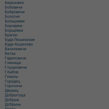
Березовка
Бобовичи
Бобровичи
Болотня
Большевик
Боровики
Борщёвка
Брагин
Буда Люшевская
Буда-Кошелево
Василевичи
Ветка
Гадиловичи
Глинище
Глушковичи
Глыбов
Гомель
Городец
Горочичи
Дворец
Доброгоща
Добруш
Добрынь
Довск