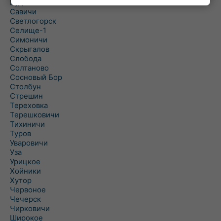
Рудня
Савичи
Светлогорск
Селище-1
Симоничи
Скрыгалов
Слобода
Солтаново
Сосновый Бор
Столбун
Стрешин
Тереховка
Терешковичи
Тихиничи
Туров
Уваровичи
Уза
Урицкое
Хойники
Хутор
Червоное
Чечерск
Чирковичи
Широкое