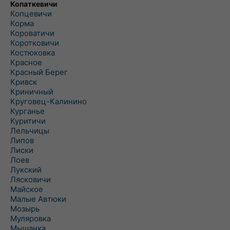
Копаткевичи
Копцевичи
Корма
Короватичи
Коротковичи
Костюковка
Красное
Красный Берег
Кривск
Криничный
Круговец-Калинино
Курганье
Куритичи
Лельчицы
Липов
Лиски
Лоев
Лукский
Лясковичи
Майское
Малые Автюки
Мозырь
Муляровка
Мышанка