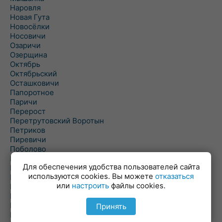
Наровля
Новая Гута
Новосёлки
Носовичи
Озаричи
Озерщина
Октябрь
Октябрьский
Осташковичи
Папоротное
Паричи
Перерост
Перетрутовский Воротын
Петриков
Пиревичи
Поболово
Поколюбичи
Для обеспечения удобства пользователей сайта
Полесье
используются cookies. Вы можете
отказаться
Птичь
или
настроить
файлы cookies.
Речица
Ровенская Слобода
Рогачев
Принять
Рогинь