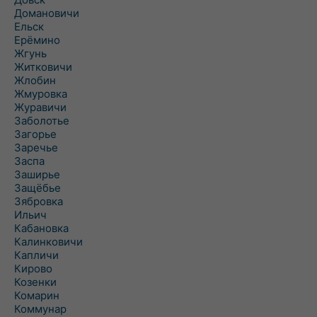
Домановичи
Ельск
Ерёмино
Жгунь
Житковичи
Жлобин
Жмуровка
Журавичи
Заболотье
Загорье
Заречье
Заспа
Заширье
Защёбье
Зябровка
Ильич
Кабановка
Калинковичи
Капличи
Кирово
Козенки
Комарин
Коммунар