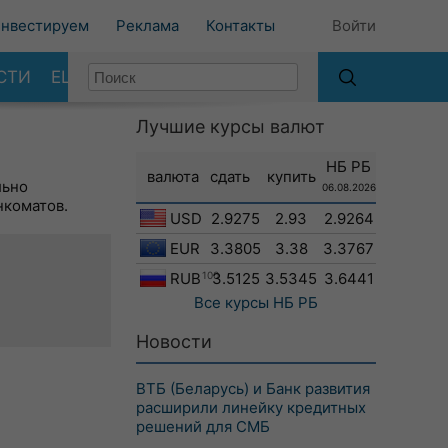
нвестируем
Реклама
Контакты
Войти
СТИ
ЕЩЕ
Лучшие курсы валют
НБ РБ
валюта
сдать
купить
льно
06.08.2026
нкоматов.
USD
2.9275
2.93
2.9264
EUR
3.3805
3.38
3.3767
RUB
100
3.5125
3.5345
3.6441
Все курсы
НБ РБ
Новости
ВТБ (Беларусь) и Банк развития
расширили линейку кредитных
решений для СМБ