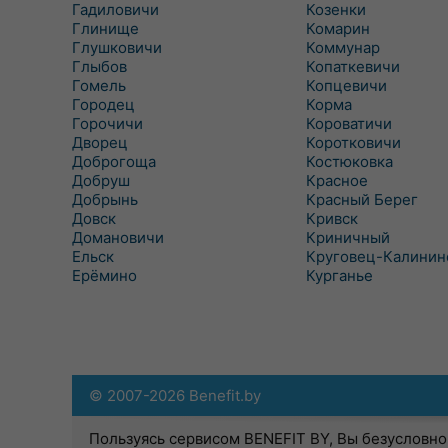
Гадиловичи
Козенки
Глинище
Комарин
Глушковичи
Коммунар
Глыбов
Копаткевичи
Гомель
Копцевичи
Городец
Корма
Горочичи
Короватичи
Дворец
Коротковичи
Доброгоща
Костюковка
Добруш
Красное
Добрынь
Красный Берег
Довск
Кривск
Домановичи
Криничный
Ельск
Круговец-Калинин
Ерёмино
Курганье
© 2007-2026 Benefit.by
Пользуясь сервисом BENEFIT BY, Вы безусловно