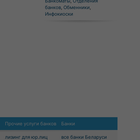
Банкоматы
,
Отделения
банков
,
Обменники
,
Инфокиоски
Прочие услуги банков
Банки
лизинг для юр.лиц
все банки Беларуси