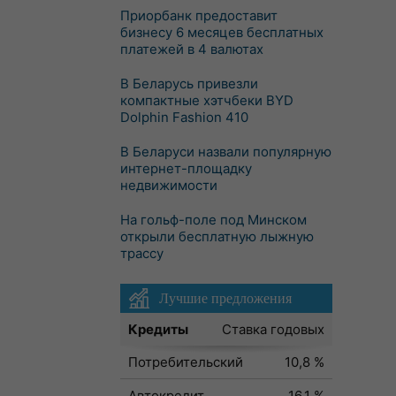
Приорбанк предоставит
бизнесу 6 месяцев бесплатных
платежей в 4 валютах
В Беларусь привезли
компактные хэтчбеки BYD
Dolphin Fashion 410
В Беларуси назвали популярную
интернет-площадку
недвижимости
На гольф-поле под Минском
открыли бесплатную лыжную
трассу
Лучшие предложения
Кредиты
Ставка годовых
Потребительский
10,8 %
Автокредит
16,1 %