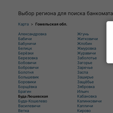
Выбор региона для поиска банкомата
Карта
>
Гомельская обл.
Александровка
Жгунь
Бабичи
Житковичи
Бабуничи
Жлобин
Белицк
Жмуровка
Берёзки
Журавичи
Березовка
Заболотье
Бобовичи
Загорье
Бобровичи
Заречье
Болотня
Заспа
Большевик
Заширье
Боровики
Защёбье
Борщёвка
Зябровка
Брагин
Ильич
Кабановка
Буда Люшевская
Буда-Кошелево
Калинковичи
Василевичи
Капличи
Ветка
Кирово