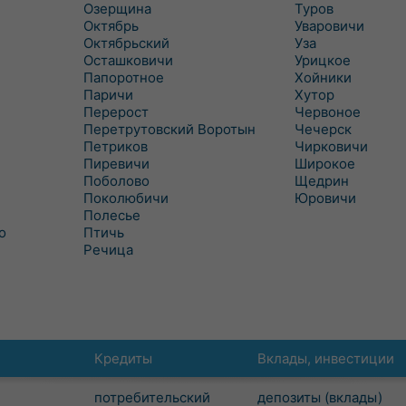
Озерщина
Туров
Октябрь
Уваровичи
Октябрьский
Уза
Осташковичи
Урицкое
Папоротное
Хойники
Паричи
Хутор
Перерост
Червоное
Перетрутовский Воротын
Чечерск
Петриков
Чирковичи
Пиревичи
Широкое
Поболово
Щедрин
Поколюбичи
Юровичи
Полесье
о
Птичь
Речица
Кредиты
Вклады, инвестиции
потребительский
депозиты (вклады)