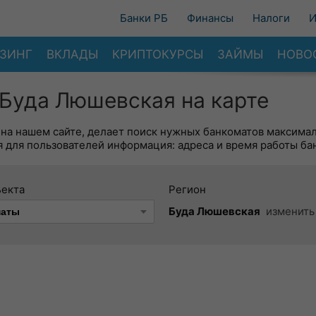
Банки РБ
Финансы
Налоги
И
ЗИНГ
ВКЛАДЫ
КРИПТОКУРСЫ
ЗАЙМЫ
НОВО
Буда Люшевская на карте
 на нашем сайте, делает поиск нужных банкоматов максима
 для пользователей информация: адреса и время работы ба
ъекта
Регион
Буда Люшевская
изменить