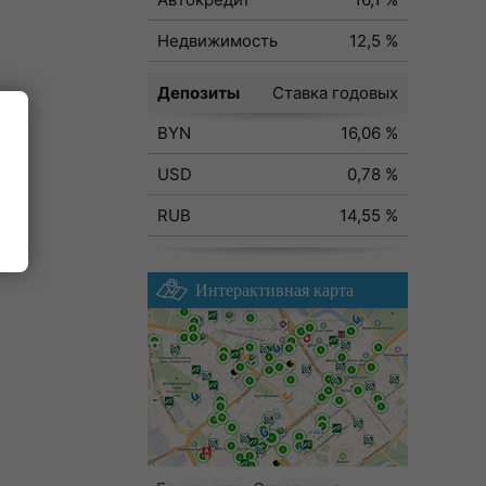
Недвижимость
12,5 %
Депозиты
Ставка годовых
BYN
16,06 %
ода
USD
0,78 %
RUB
14,55 %
Интерактивная карта