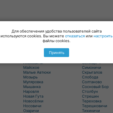
Для обеспечения удобства пользователей сайта
Куритичи
Ровенская Слоб
используются cookies. Вы можете
отказаться
или
настроить
Лельчицы
Рогачев
файлы cookies.
Липов
Рогинь
Лиски
Рудня
Принять
Лоев
Савичи
Лукский
Светлогорск
Лясковичи
Селище-1
Майское
Симоничи
Малые Автюки
Скрыгалов
Мозырь
Слобода
Муляровка
Солтаново
Мышанка
Сосновый Бор
Наровля
Столбун
Новая Гута
Стрешин
Новосёлки
Тереховка
Носовичи
Терешковичи
Озаричи
Тихиничи