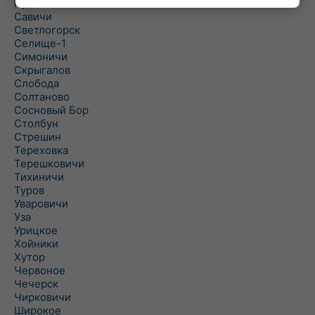
Рудня
Савичи
Светлогорск
Селище-1
Симоничи
Скрыгалов
Слобода
Солтаново
Сосновый Бор
Столбун
Стрешин
Тереховка
Терешковичи
Тихиничи
Туров
Уваровичи
Уза
Урицкое
Хойники
Хутор
Червоное
Чечерск
Чирковичи
Широкое