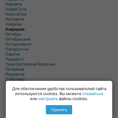
Наровля
Новая Гута
Новосёлки
Носовичи
Озаричи
Озерщина
Октябрь
Октябрьский
Осташковичи
Папоротное
Паричи
Перерост
Перетрутовский Воротын
Петриков
Пиревичи
Поболово
Поколюбичи
Для обеспечения удобства пользователей сайта
Полесье
используются cookies. Вы можете
отказаться
Птичь
или
настроить
файлы cookies.
Речица
Ровенская Слобода
Рогачев
Принять
Рогинь