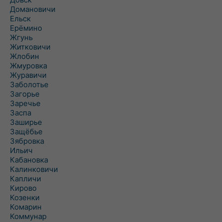
Домановичи
Ельск
Ерёмино
Жгунь
Житковичи
Жлобин
Жмуровка
Журавичи
Заболотье
Загорье
Заречье
Заспа
Заширье
Защёбье
Зябровка
Ильич
Кабановка
Калинковичи
Капличи
Кирово
Козенки
Комарин
Коммунар