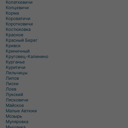
Копаткевичи
Копцевичи
Корма
Короватичи
Коротковичи
Костюковка
Красное
Красный Берег
Кривск
Криничный
Круговец-Калинино
Курганье
Куритичи
Лельчицы
Липов
Лиски
Лоев
Лукский
Лясковичи
Майское
Малые Автюки
Мозырь
Муляровка
Мышанка