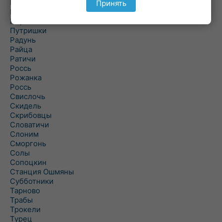
Подороск
Принять
Поречье
Порозово
Путришки
Радунь
Райца
Ратичи
Роcсь
Рожанка
Россь
Свислочь
Скидель
Скрибовцы
Словатичи
Слоним
Сморгонь
Солы
Сопоцкин
Станция Ошмяны
Субботники
Тарново
Трабы
Трокели
Турец