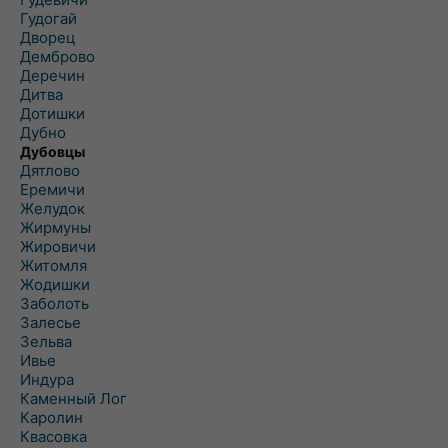
Гудогай
Дворец
Демброво
Деречин
Дитва
Дотишки
Дубно
Дубовцы
Дятлово
Еремичи
Желудок
Жирмуны
Жировичи
Житомля
Жодишки
Заболоть
Залесье
Зельва
Ивье
Индура
Каменный Лог
Каролин
Квасовка