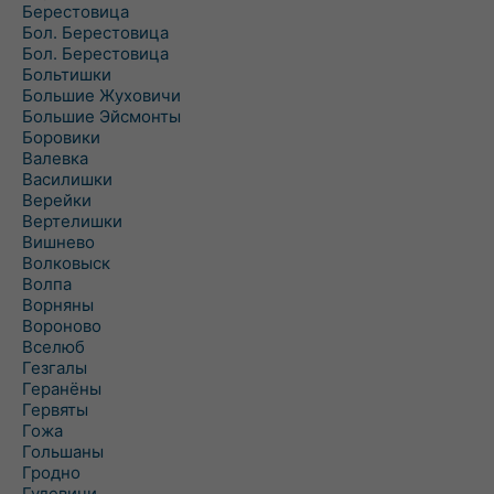
Берестовица
Бол. Берестовица
Бол. Берестовица
Больтишки
Большие Жуховичи
Большие Эйсмонты
Боровики
Валевка
Василишки
Верейки
Вертелишки
Вишнево
Волковыск
Волпа
Ворняны
Вороново
Вселюб
Гезгалы
Геранёны
Гервяты
Гожа
Гольшаны
Гродно
Гудевичи