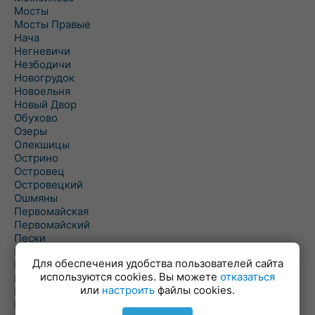
Мосты
Мосты Правые
Нача
Негневичи
Незбодичи
Новогрудок
Новоельня
Новый Двор
Обухово
Озеры
Олекшицы
Острино
Островец
Островецкий
Ошмяны
Первомайская
Первомайский
Пески
Петревичи
Для обеспечения удобства пользователей сайта
Погородно
используются cookies. Вы можете
отказаться
Пограничный
или
настроить
файлы cookies.
Подлабенье
Подольцы