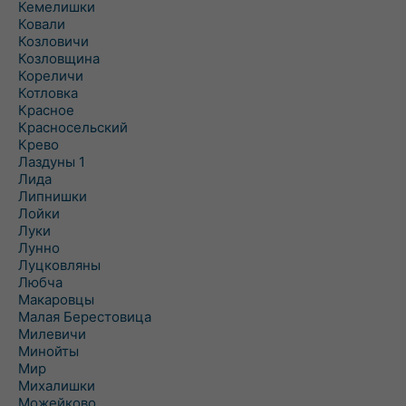
Кемелишки
Ковали
Козловичи
Козловщина
Кореличи
Котловка
Красное
Красносельский
Крево
Лаздуны 1
Лида
Липнишки
Лойки
Луки
Лунно
Луцковляны
Любча
Макаровцы
Малая Берестовица
Милевичи
Минойты
Мир
Михалишки
Можейково